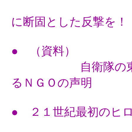
デマゴー
に断固とした反撃を！
● （資料）
自衛隊の東ティ
るＮＧＯの声明
● ２１世紀最初のヒ