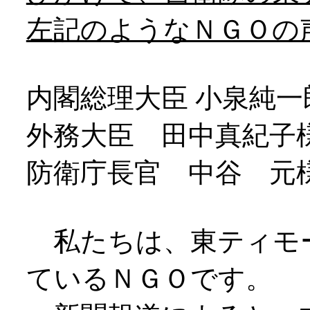
左記のようなＮＧＯの
内閣総理大臣 小泉純一
外務大臣 田中真紀子
防衛庁長官 中谷 元
私たちは、東ティモ
ているＮＧＯです。