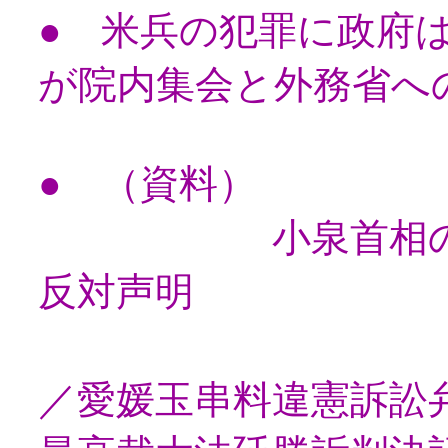
● 米兵の犯罪に政府
が院内集会と外務省へ
● （資料）
小泉首相の靖国
反対声明
（愛媛玉串
／愛媛玉串料違憲訴訟