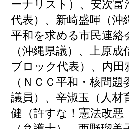
ーナリスト）、安次富
代表）、新崎盛暉（沖
平和を求める市民連絡
（沖縄県議）、上原成
ブロック代表）、内田
（ＮＣＣ平和・核問題
議員）、辛淑玉（人材
健（許すな！憲法改悪
（弁護士）、西野瑠美