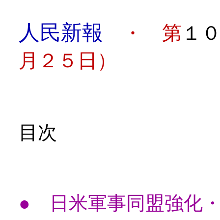
人民新報
・ 第
１
月２５日）
目次
● 日米軍事同盟強化