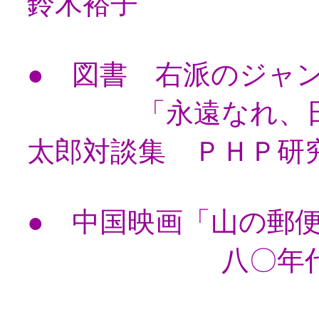
鈴木裕子
● 図書 右派のジャ
「永遠なれ、日本
太郎対談集 ＰＨＰ研
● 中国映画「山の郵
八〇年代中国の