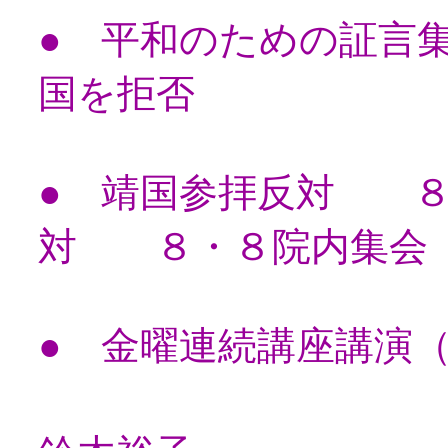
● 平和のための証言
国を拒否
● 靖国参拝反対 ８
対 ８・８院内集会
● 金曜連続講座講演
天皇制の歴