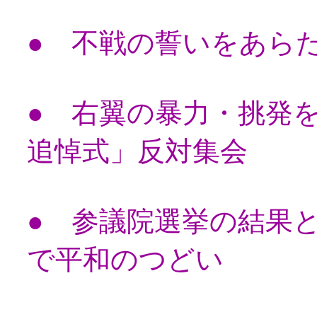
● 不戦の誓いをあら
● 右翼の暴力・挑発
追悼式」反対集会
● 参議院選挙の結果
で平和のつどい