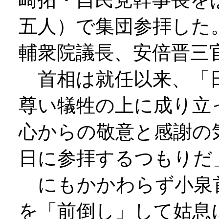
五人）で集団参拝した
輔衆院議長、安倍晋三
首相は就任以来、「日
尊い犠牲の上に成り立
心からの敬意と感謝の
日に参拝するつもりだ
にもかかわらず小泉
を「前倒し」して姑息