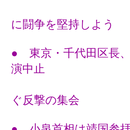
アジアの
に闘争を堅持しよう
● 東京・千代田区長
演中止
「言論の自
ぐ反撃の集会
● 小泉首相は靖国参