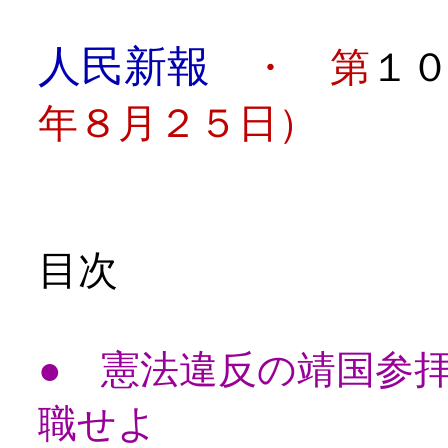
人民新報
・ 第
１０
年８月２５日）
目次
● 憲法違反の靖国参
職せよ