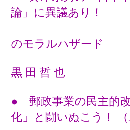
論」に異議あり！
--北海道
のモラルハザード
黒 田 哲 也
● 郵政事業の民主的
化」と闘いぬこう！ （