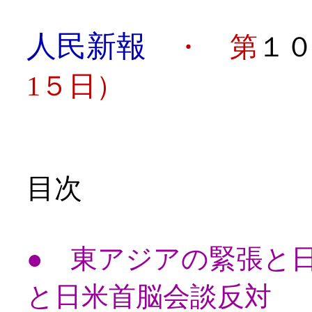
人民新報
・ 第
１
1５日）
目次
● 東アジアの緊張と
と日米首脳会談反対