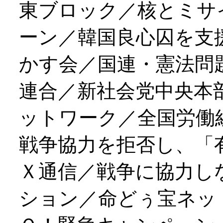
東ブロック／核とミサ
ーン／韓国良心囚を支
かす会／国連・憲法問
連合／新社会党中央本
ットワーク／全国労働
戦争協力を拒否し、「
Ｘ通信／戦争に協力し
ション／命どぅ宝ネッ