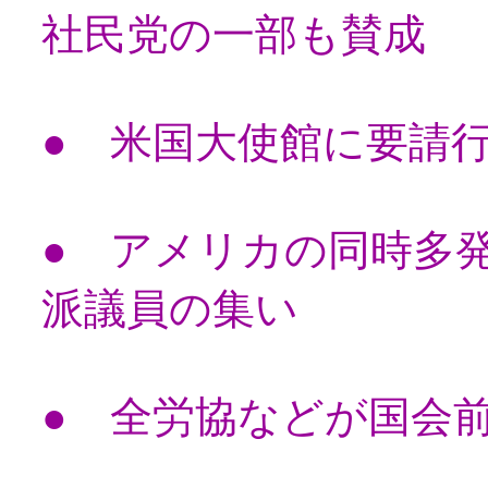
社民党の一部も賛成
● 米国大使館に要請
● アメリカの同時多
派議員の集い
● 全労協などが国会