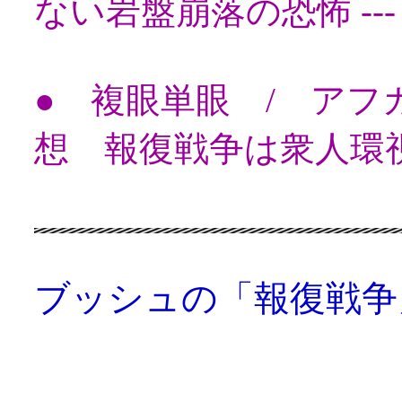
ない岩盤崩落の恐怖 ---
● 複眼単眼 / ア
想 報復戦争は衆人環
ブッシュの「報復戦争
「米軍戦