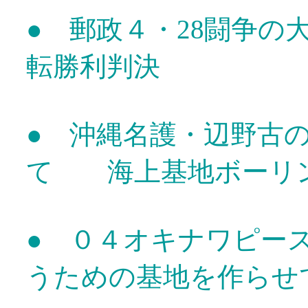
● 郵政４・28闘争
転勝利判決
● 沖縄名護・辺野古
て 海上基地ボーリ
● ０４オキナワピー
うための基地を作らせ