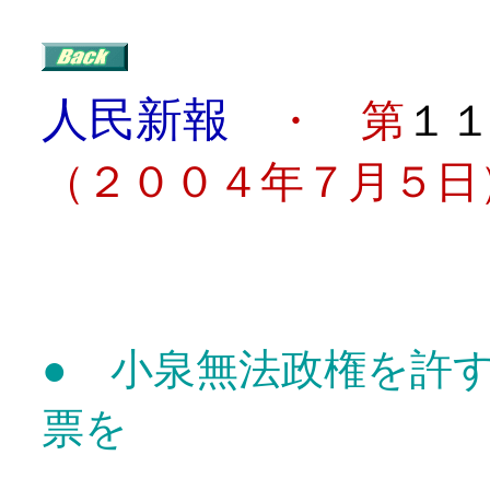
人民新報
・ 第
１
（２００４年７月５日
目
● 小泉無法政権を許
票を