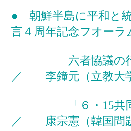
● 朝鮮半島に平和と
言４周年記念フオーラ
六者協議の行方
／ 李鐘元（立教大
「６・15共同
／ 康宗憲（韓国問