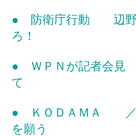
● 防衛庁行動 辺野
ろ！
● ＷＰＮが記者会見
て
● ＫＯＤＡＭＡ 
を願う