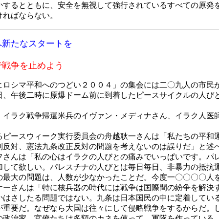
するとともに、安全を無視して強行されているすべての原発
ければならない。
新たなスタートを
争を止めよう
ロシマ平和へのつどい２００４」の集会には二〇九人の市民
、午後二時に原爆ドーム前に到着したピースサイクルの人び
イラク戦争帰還米兵のイヴァン・メディナさん、イラク人医
ピースウィーク実行委員会の舟越耿一さんは「私たちの平和
制反対、憲法九条改正反対の問題を考えないのは誤りだ」と述
さんは「私の心はイラクの人びとの痛みでいっぱいです。パ
加して欲しい。パレスチナの人びとは毎日毎日、非暴力の抵抗
の最大の問題は、人数が少なかったことだ。今度一〇〇〇〇人
ーさんは「特に核兵器の時代には戦争は国際間の紛争を解決
かはさしたる問題ではない。九条は日本国民の中に定着してい
が重要だ。なぜなら大国は往々にして侵略戦争をするからだ。
の政治家、官僚たちは多額のカネを使って、軍隊を作っている