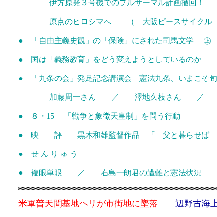
伊方原発３号機でのプルサーマル計画撤回！ （
原点のヒロシマへ （ 大阪ピースサイクル
● 「自由主義史観」の「保険」にされた司馬文学 ㊤
● 国は「義務教育」をどう変えようとしているのか
● 「九条の会」発足記念講演会 憲法九条、いまこそ
加藤周一さん ／ 澤地久枝さん ／ 鶴
● ８・15 「戦争と象徴天皇制」を問う行動
● 映 評 黒木和雄監督作品 「 父と暮らせば 
● せ ん り ゅ う
● 複眼単眼 ／ 右島一朗君の遭難と憲法状況
米軍普天間基地ヘリが市街地に墜落
辺野古海