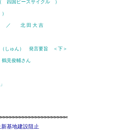
 四国ピースサイクル ）
 ）
 ／ 北 田 大 吉
旬（しゅん） 発言要旨 ＜下＞
見俊輔さん
」
上新基地建設阻止