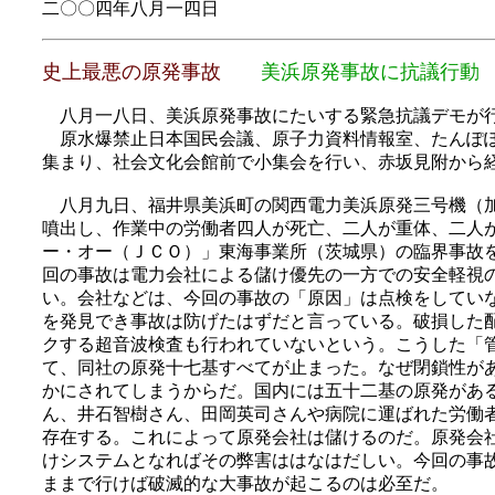
二〇〇四年八月一四日
史上最悪の原発事故
美浜原発事故に抗議行動
八月一八日、美浜原発事故にたいする緊急抗議デモが
原水爆禁止日本国民会議、原子力資料情報室、たんぽぽ
集まり、社会文化会館前で小集会を行い、赤坂見附から
八月九日、福井県美浜町の関西電力美浜原発三号機（加
噴出し、作業中の労働者四人が死亡、二人が重体、二人
ー・オー（ＪＣＯ）」東海事業所（茨城県）の臨界事故
回の事故は電力会社による儲け優先の一方での安全軽視
い。会社などは、今回の事故の「原因」は点検をしてい
を発見でき事故は防げたはずだと言っている。破損した
クする超音波検査も行われていないという。こうした「
て、同社の原発十七基すべてが止まった。なぜ閉鎖性が
かにされてしまうからだ。国内には五十二基の原発があ
ん、井石智樹さん、田岡英司さんや病院に運ばれた労働
存在する。これによって原発会社は儲けるのだ。原発会
けシステムとなればその弊害ははなはだしい。今回の事
ままで行けば破滅的な大事故が起こるのは必至だ。