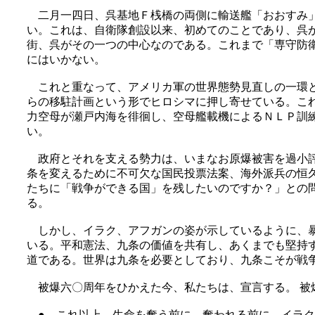
二月一四日、呉基地Ｆ桟橋の両側に輸送艦「おおすみ」
い。これは、自衛隊創設以来、初めてのことであり、呉
街、呉がその一つの中心なのである。これまで「専守防
にはいかない。
これと重なって、アメリカ軍の世界態勢見直しの一環と
らの移駐計画という形でヒロシマに押し寄せている。こ
力空母が瀬戸内海を徘徊し、空母艦載機によるＮＬＰ訓
い。
政府とそれを支える勢力は、いまなお原爆被害を過小評
条を変えるために不可欠な国民投票法案、海外派兵の恒
たちに「戦争ができる国」を残したいのですか？」との
る。
しかし、イラク、アフガンの姿が示しているように、暴
いる。平和憲法、九条の価値を共有し、あくまでも堅持
道である。世界は九条を必要としており、九条こそが戦
被爆六〇周年をひかえた今、私たちは、宣言する。 被
● これ以上、生命を奪う前に、奪われる前に、イラク