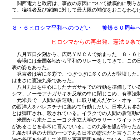
関西電力と政府は、事故の原因について徹底的に明らか
て、犠牲者及び家族に対して最大限の補償をおこなわな
８・６ヒロシマ平和へのつどい 被爆６０周年へ
ヒロシマからの再出発、憲法９条で戦
八月五日夕刻から、広島ＹＭＣＡで始まった「８・６ヒ
会場には全国各地から平和のリレーをしてきて、この日
表の姿もあった。
発言者は実に多彩で、つぎつぎに多くの人が登壇した。
はまさに憲法九条であった。
八月九日を中心にしたナガサキでの行動を準備している
シマ、ノーモアナガサキを反核の中に閉じこめ、有事法
元米兵で「人間の盾運動」に取り組んだケン・オキーフ
の西洋人をパレスチナに集めて行動したい。日本人も参
とは弾圧され、殺されている。イラクでの人間の盾運動
米国から来たニューヨク州立大学のラリー・ウイットナ
があることを非常に喜んでいる。この九条を誰が作った
九条が世界の大国の一つである日本の憲法だと言うこと
法の条項を無視して米国と軍事同盟を結んでいる。日本