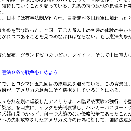
を維持していくことを願っている。九条の持つ反戦の原理を日
た。
。日本では有事法制が作られ、自衛隊が多国籍軍に加わった
九条を選び取った。全国一五〇カ所以上の空襲の体験の中か
おかれつつあることを見つめなければならない。もし憲法九条
の配布、グランドゼロのつどい、ダイイン、そして中国電力
、憲法９条で戦争を止めよう
で、ヒロシマは五九回目の原爆忌を迎えている。この背景は
政府が、アメリカの意向にそう選択をしていることにある。
々を無差別に虐殺したアメリカは、未臨界核実験の強行、小
「疑惑」を口実に、イラクを先制攻撃し、バンカーバスター・
壊兵器は見つからず、何一つ大義のない侵略戦争であったこと
クへの先制攻撃をしたアメリカ政府の行為に対して、国際法違