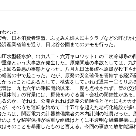
行われた。
舎、日本消費者連盟、ふぇみん婦人民主クラブなどの呼びか
経済産業省前を通り、日比谷公園までのデモを行った。
圧水型軽水炉、出力八二・六万キロワット）の二次冷却系の
が重傷という大事故が発生した。原発関連の事故としては、九
を上回る最悪の事態となった。八月九日は長崎へ原爆が投下さ
の経営の中で起こった。だが、原発の安全確保を管轄する経済
なかったことにあるとして、検査をしていれば通常一〇ミリあ
配管は一九七六年の運転開始以来、一度も点検されず、管の交
管理体制」の背景には、原発をめぐる国・会社の閉鎖性がある
あるのか。それは、公開されれば原発の危険性とそれにもかか
るが、そのうち運転を始めて二十五年を超えた老朽化施設が多
者たちは、関西電力の計器整備業者の木内計測の社員だった。
社のような秘密保持が厳重な組織はとくに不透明な組織機構に
故はそのことを暴露したものと言える。今回の事故で放射能漏