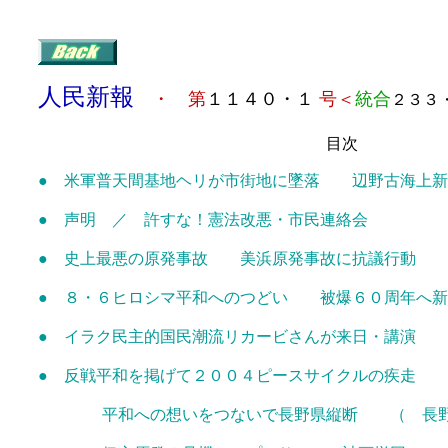
人民新報
・ 第
１１４０・１
号＜
統合
２３３
目次
● 米軍普天間基地ヘリが市街地に墜落 辺野古海上新
● 声明 ／ 許すな！憲法改悪・市民連絡会
● 史上最悪の原発事故 美浜原発事故に抗議行動
● ８・６ヒロシマ平和へのつどい 被爆６０周年へ新
● イラク民主的国民潮流リカービさんが来日・講演
● 反戦平和を掲げて２００４ピースサイクルの疾走
平和への想いをつないで長野県縦断 （ 長野