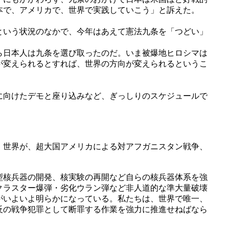
本で、アメリカで、世界で実践していこう」と訴えた。
という状況のなかで、今年はあえて憲法九条を「つどい」
ら日本人は九条を選び取ったのだ。いま被爆地ヒロシマは
が変えられるとすれば、世界の方向が変えられるというこ
に向けたデモと座り込みなど、ぎっしりのスケジュールで
、世界が、超大国アメリカによる対アフガニスタン戦争、
型核兵器の開発、核実験の再開など自らの核兵器体系を強
クラスター爆弾・劣化ウラン弾など非人道的な準大量破壊
がいよいよ明らかになっている。私たちは、世界で唯一、
反の戦争犯罪として断罪する作業を強力に推進せねばなら