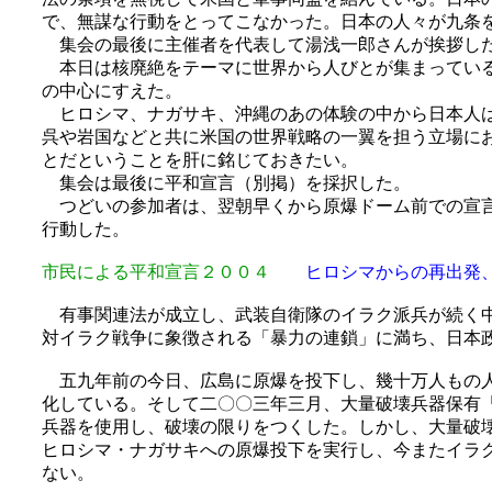
で、無謀な行動をとってこなかった。日本の人々が九条
集会の最後に主催者を代表して湯浅一郎さんが挨拶し
本日は核廃絶をテーマに世界から人びとが集まっている
の中心にすえた。
ヒロシマ、ナガサキ、沖縄のあの体験の中から日本人は
呉や岩国などと共に米国の世界戦略の一翼を担う立場に
とだということを肝に銘じておきたい。
集会は最後に平和宣言（別掲）を採択した。
つどいの参加者は、翌朝早くから原爆ドーム前での宣言
行動した。
市民による平和宣言２００４
ヒロシマからの再出発
有事関連法が成立し、武装自衛隊のイラク派兵が続く中
対イラク戦争に象徴される「暴力の連鎖」に満ち、日本
五九年前の今日、広島に原爆を投下し、幾十万人もの人
化している。そして二〇〇三年三月、大量破壊兵器保有
兵器を使用し、破壊の限りをつくした。しかし、大量破
ヒロシマ・ナガサキへの原爆投下を実行し、今またイラ
ない。