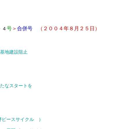
号
＞
合併号
（２００４年８月２５日）
・４
基地建設阻止
たなスタートを
ピースサイクル ）