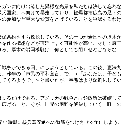
フガンに向け出港した異様な光景を私たちは決して忘れな
派兵国家」へ向けて暴走しており、被爆都市広島の足下の
への参加など重大な変質をとげていることを容認するわけ
安保条約をすら逸脱している。その一つが岩国への厚木か
路を作る構想などが再浮上する可能性が高い。そして原子
れる。厚木の岩国移駐は、何としても阻止せねばならな
「戦争ができる国」にしようとしている。この後、憲法九
る。昨年の「市民の平和宣言」で、＜「あなたは、子ども
えてくるようです＞と書いたが、事態はより深刻化してい
はまるだけである。アメリカの戦争と占領政策は破綻して
に広げることこそが、世界の困難を解決していく、唯一の
早い時期に核兵器廃絶への道筋をつけさせる年にしよう。