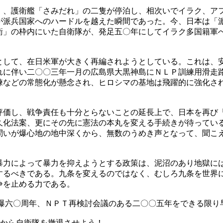
、護衛艦「さみだれ」の二隻が停泊し、相次いでイラク、ア
が派兵国家へのハードルを越えた瞬間であった。今、日本は「
衛」の枠内にいた自衛隊が、発足五〇年にしてイラク多国籍軍
して、在日米軍が大きく再編されようとしている。これは、
れに伴い二〇〇三年一月の広島県大黒神島にＮＬＰ訓練用滑走
練などの常態化が懸念され、ヒロシマの基地は飛躍的に強化さ
価し、戦争責任も十分とらないことの延長上で、日本を再び
久化法案、更にその先に憲法の本丸を変える手続きが待ってい
問いが爆心地の地中深くから、無数のうめき声となって、聞こ
力によって暴力を抑えようとする政策は、泥沼のあり地獄に
するべきである。九条を変えるのではなく、むしろ九条を世界
争を止める力である。
爆六〇周年、ＮＰＴ再検討会議のある二〇〇五年をできる限り
から自衛隊を撤退させよう！