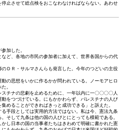
を停止させて総点検をおこなわなければならない。あわせ
が参加した。
となど、各地の市民の参加者に加えて、世界各国からの代
師のＤＲ・サルマさんらも発言した。今年のつどいの主役
運動の思想をいかに作るかが問われている。ノーモアヒロ
べた。
レスチナの悲劇を止めるために、一年以内に一〇〇〇〇人
運動をつづけている。にもかかわらず、パレスチナの人び
を集めることができればきっと成功できる」と訴えた。
する手段としては実用的方法ではない。私は今、憲法九条
る。そして九条は他の国の人びとにとっても模範である。
しかし日本の国の当事者たちはきわめて明確に書かれた憲
。にもかかわらず、九条のおかげで日本は米国ほど好戦的