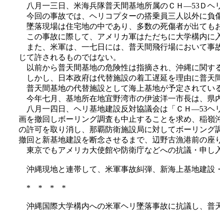
八月一三日、米海兵隊普天間基地所属のＣＨ―53Ｄヘ
今回の事故では、ヘリコプターの搭乗員三人以外に負傷
墜落現場は住宅地の中であり、多数の死傷者が出てもお
この事故に際して、アメリカ軍はただちに大学構内に入
また、米軍は、一七日には、普天間飛行場において事故
じて許されるものではない。
以前から普天間基地の危険性は指摘され、沖縄に関する
しかし、日本政府は代替施設の着工遅延を理由に普天間
普天間基地の代替施設として海上基地が予定されている
今年七月、基地所在地宜野湾市の伊波洋一市長は、県内
八月一四日、ヘリ基地建設反対協議会は「ＣＨ―53ヘ
画を撤回しボーリング調査も中止することを求め、稲嶺
の許可を取り消し、那覇防衛施設局に対してボーリング
撤回と新基地建設を断念させるまで、辺野古漁港前の座
東京でもアメリカ大使館や防衛庁などへの抗議・申し
沖縄現地と連帯して、米軍事故糾弾、新海上基地建設・
* * * *
沖縄国際大学構内への米軍ヘリ墜落事故に抗議し、普天