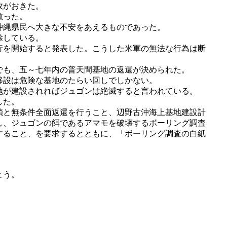
故がおきた。
散った。
沖縄県民へ大きな不安をあえるものであった。
除している。
行を開始すると発表した。こうした米軍の無法な行為は断
でも、五～七年内の普天間基地の返還が決められた。
移設は危険な基地のたらい回しでしかない。
地が建設されればジュゴンは絶滅すると言われている。
した。
鎖と無条件全面返還を行うこと、辺野古沖海上基地建設計
し、ジュゴンの餌であるアマモを破壊するボーリング調査
すること、を要求するとともに、「ボーリング調査の白紙
よう。