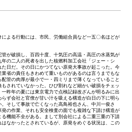
けによる行動には、市民、労働組合員など一五〇名ほどが
配管が破損し、百四十度、十気圧の高温・高圧の水蒸気が
九年の二人の死者を出した核燃料加工会社「ジェー・シ
れた日だ。その日にかつてない原発大事故が起こった。今
産業省の責任もきわめて重いものがあるのは言うまでもな
る配管の肉厚が最小で一・四ミリまで薄くなっていること
換もされていなかった。ひび割れなど細かい破損をチェッ
。一昨年の夏には東京電力で点検記録改ざんが明るみに出
わらず会社と官僚が甘い汁を吸える構造が白日の下に明ら
い。そして事故で亡くなった高鳥裕也さん、中川一俊さ
原発の作業、それも安全検査の面でも複雑な下請け構造が
よる機能不全がある。まして別会社による二重三重の下請
れはなかったとされているが、原発をめぐる状況は、この