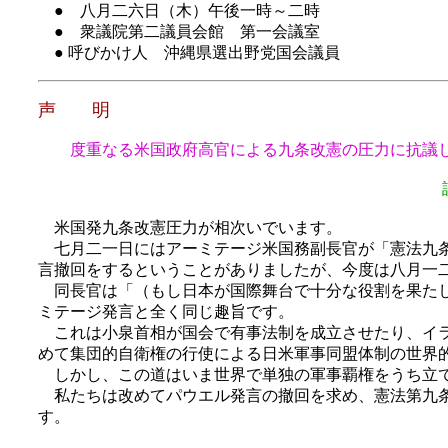
● 八月二六日（木）午後一時～二時
● 衆議院第二議員会館 第一会議室
● 呼びかけ人 沖縄県選出野党国会議員
声 明
度重なる米国政府高官による九条改憲の圧力に抗議
米国発九条改憲圧力が相次いでいます。
七月二一日にはアーミテージ米国務副長官が「憲法九条
言撤回をするということがありましたが、今度は八月一
同長官は「（もし日本が国際舞台で十分な役割を果たし
ミテージ発言と全く同じ趣旨です。
これは小泉首相が国会で有事法制を成立させたり、イラ
めて集団的自衛権の行使による日米軍事同盟体制の世界
しかし、この道はいま世界で単独の軍事覇権をうち立て
私たちは改めてパウエル発言の撤回を求め、憲法第九条
す。