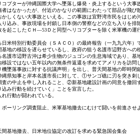
リコプターが沖縄国際大学へ墜落し爆発・炎上するという大事
者はなかったが、付近のかなりの範囲にわたって部品が飛び
かしくない大事故といえる。この事故は宜野湾市民をはじめ
り込み、事故現場を封鎖し日本側の警察などの立ち入りを排
を起こしたＣＨ―53Ｄと同型ヘリコプターを除く米軍機の運
日米特別行動委員会（ＳＡＣＯ）の最終報告（一九九六年）
基地の移設を遅らせているし、政府の狙う名護市辺野古への
名護市辺野古沖は希少生物のジュゴンの生息海域であり、基
移設ではない五年以内の無条件返還を求めてアメリカを訪問
リ機墜落事故に対する抗議声明」を出し、普天間基地の即時閉
沖縄県知事と岸本名護市長に対して、①サンゴ礁に刃を突き刺
調査の中止を申し入れること、②新基地建設計画の同意を撤回
り込み行動を続けていく」ことを宣言した。
入れ行動が闘われている。
ボーリング調査阻止、米軍基地撤去にむけて闘いを前進させ
間基地撤去、日米地位協定の改訂を求める緊急国会集会