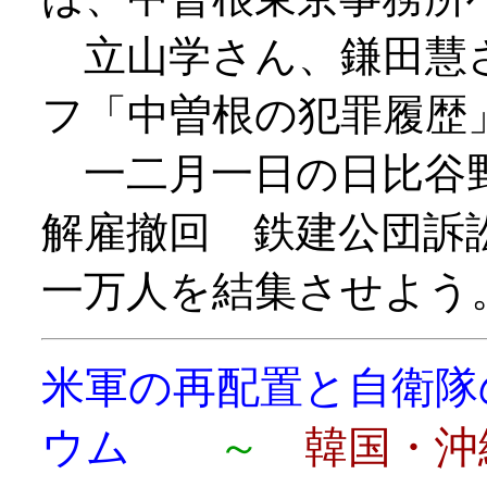
立山学さん、鎌田慧
フ「中曽根の犯罪履歴
一二月一日の日比谷野
解雇撤回 鉄建公団訴
一万人を結集させよう
米軍の再配置と自衛隊
ウム
～
韓国・沖