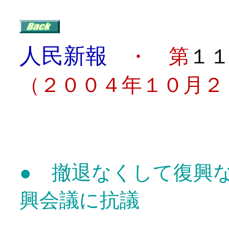
人民新報
・ 第
１
（２００４年１０月２
目
● 撤退なくして復興
興会議に抗議