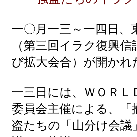
一〇月一三～一四日、
（第三回イラク復興信
び拡大会合）が開かれ
一三日には、ＷＯＲＬ
委員会主催による、「
盗たちの「山分け会議