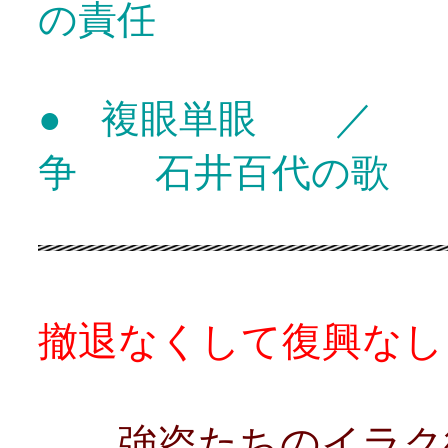
の責任
● 複眼単眼 ／ 
争 石井百代の歌
撤退なくして復興なし
強盗たちのイラク