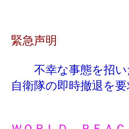
緊急声明
不幸な事態を招い
自衛隊の即時撤退を要
ＷＯＲＬＤ ＰＥＡＣ