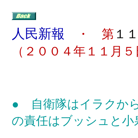
人民新報
・ 第
１
（２００４年１１月５
目
● 自衛隊はイラクか
の責任はブッシュと小