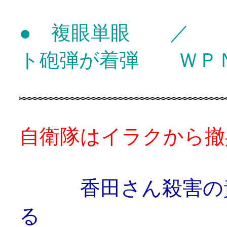
● 複眼単眼 ／ 
ト砲弾が着弾 ＷＰ
自衛隊はイラクから撤
香田さん殺害の
る