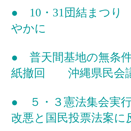
● 10・31団結まつ
やかに
● 普天間基地の無条
紙撤回 沖縄県民会
● ５・３憲法集会実
改悪と国民投票法案に