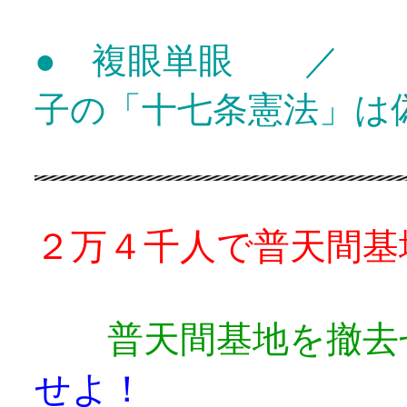
● 複眼単眼 ／ 
子の「十七条憲法」は
２万４千人で普天間基
普天間基地を撤
せよ！