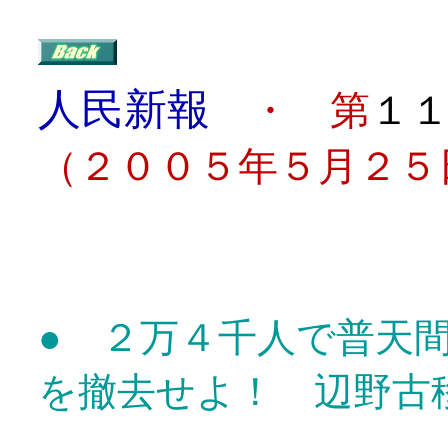
人民新報
・ 第
１
（２００５年５月２５
目
● ２万４千人で普天
を撤去せよ！ 辺野古