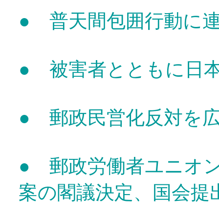
● 普天間包囲行動に
● 被害者とともに日
● 郵政民営化反対を
● 郵政労働者ユニオ
案の閣議決定、国会提