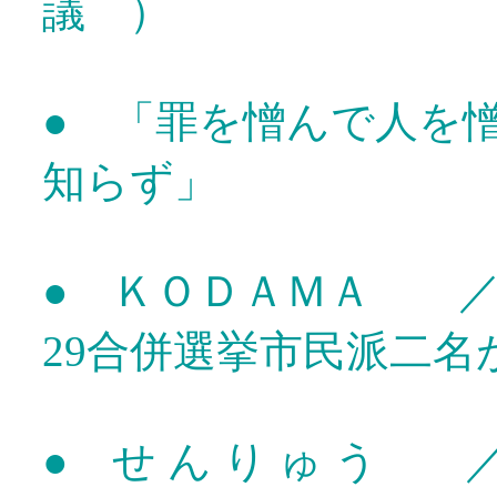
議 ）
● 「罪を憎んで人を
知らず」
● ＫＯＤＡＭＡ 
29合併選挙市民派二名が
● せ ん り ゅ う