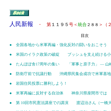
人民新報
・ 第
１１９５
号＜
統合
＞
（
２８８
目次
● 全国各地から米軍再編・強化反対の闘いをおこそう
● 米国のイラク政策の破綻 ブッシュを支え続ける小
● たんぽぽ舎17周年の集い 「軍事と原子力」 ― 
● 防衛庁前で抗議行動 沖縄県民集会成功で米軍基地
● 岩国住民投票に勝利しよう！
● 米軍再編に反対する自治体 神奈川県座間市では
● 第 10回市民憲法講座での講演 渡辺治さん（一