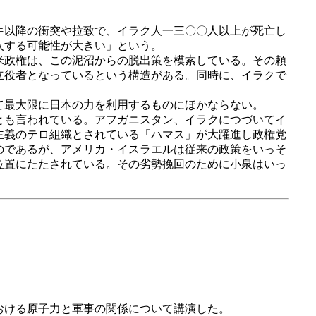
件以降の衝突や拉致で、イラク人一三〇〇人以上が死亡し
入する可能性が大きい」という。
米政権は、この泥沼からの脱出策を模索している。その頼
立役者となっているという構造がある。同時に、イラクで
て最大限に日本の力を利用するものにほかならない。
とも言われている。アフガニスタン、イラクにつづいてイ
主義のテロ組織とされている「ハマス」が大躍進し政権党
のであるが、アメリカ・イスラエルは従来の政策をいっそ
位置にたたされている。その劣勢挽回のために小泉はいっ
おける原子力と軍事の関係について講演した。