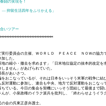
る春闘の実現を！
― 抑留生活四年をふりかえる」
合いツアー
う
実行委員会の主催、ＷＯＲＬＤ ＰＥＡＣＥ ＮＯＷの協力
参加した。
地の縮小・撤去を求めます」「日米地位協定の抜本的改定を
許しません」があげられていた。
局長があいさつ。
をおこなっているが、それは日本をいっそう米軍の戦争に結
も反対運動に参加し、連合も中央、地方で反対運動をおこなっ
落ちている。今日の集会を契機にいっそう団結して最後まで闘
んが、小泉政権のイラク派兵を批判し、「終わらせようイラ
民の会の呉東正彦弁護士。