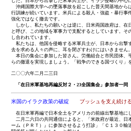
した。日本から出撃した米軍兵士が、イラク侵略の中心
沖縄国際大学への墜落事故を起こした普天間基地からは
行訓練が続いています。米兵による殺人・強盗・暴行事
強化ではなく撤去です。
しかし、私たちの願いとは逆に、日米両国政府は、在日
と呼び、この地域を軍事力で支配するとしています。そ
し合われています。
私たちは、他国を侵略する米軍兵士が、日本から出撃す
去を求める人々の声に、耳を閉ざすわけにはいきません
本日の集会に参加した皆さん。労働組合と市民団体、平
らの撤退を実現しましょう。「戦争のできる国づくり」
二〇〇六年二月二三日
「在日米軍基地再編反対２・23全国集会」参加者一同
米国のイラク政策の破綻
ブッシュを支え続け
在日米軍再編で日本全土をアメリカの前線出撃基地にし
二月二六日の共同通信によると、「米政府が最近、日本
ーム（ＰＲＴ）』に参加させるよう打診」「Ｃ１３０輸