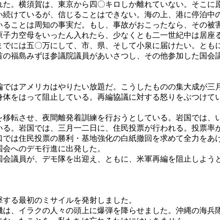
た。横須賀は、東京から四〇キロしか離れていない。そこに
い続けているが、信じることはできない。海の上、港に停泊中
いることは周知の事実だ。もし、事故がおこったなら、その被
原子力空母をいったん入れたら、少なくとも二一世紀中は居座
までには五〇万にして、市、県、そして小泉に届けたい。とも
の福島みずほ参議院議員があいさつし、その他参加した国会
ではアメリカはやりたい放題だ。こうしたものの集大成が三
身体をはって阻止している。再編協議に対する怒りをぶつけて
移転させ、夜間離発着訓練を行おうとしている。岩国では、
いる。岩国では、三月一二日に、住民投票が行われる。投票率
口では住民投票の勝利・基地強化の白紙撤回を求めて全力をあ
国会へのデモ行進に出発した。
会議員が、デモ隊を出迎え、ともに、米軍再編を阻止しよう
する最初のミサイルを発射しました。
は、イラクの人々の頭上に爆弾を降らせました。沖縄の海兵