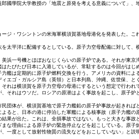
郎國學院大学教授の「地震と原発を考える意義について」、
ージ・ワシントンの米海軍横須賀基地母港化を発表した。こ
を太平洋に配備するとしている。原子力空母配備に対して、
美浜一号機とほぼおなじくらいの原子炉である。それが東京
はたびたび日本に入港しているが、常駐するのは今回がはじ
子力艦は定期的に原子炉燃料交換を行う。アメリカの資料によ
ィエゴ・ガルシア島（英領）と日本列島、沖縄、佐世保、と
それは横須賀を原子力空母の母港にするという想定で行われ
、それはウソだ。ロシアの原潜はよく事故を起こし、原子炉
民団体が、横須賀基地で原子力艦鉛の原子炉事故が起きれば
によると、日本の港に停泊した軍艦による核事故（原子力艦の
の結果が出た。これは、全損事故ではない。もっと大きな事故
まな理由による原子炉の緊急停止などを起こしている。原子
が、一度として放射性物質の流失などをおこしていない」と説