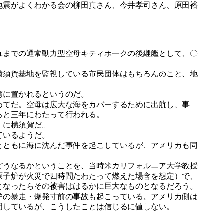
地震がよくわかる会の柳田真さん、今井孝司さん、原田裕
れまでの通常動力型空母キティホ一クの後継艦として、〇
横須賀基地を監視している市民団体はもちろんのこと、地
湾に置かれるというのだ。
めてだ。空母は広大な海をカバーするために出航し、事
ると三年にわたって行われる。
くに横須賀だ。
ているようだ。
とともに海に沈んだ事件を起こしているが、アメリカも同
どうなるかということを、当時米カリフォルニア大学教授
原子炉が火災で四時間たわたって燃えた場含を想定）で、
となったらその被害ははるかに巨大なものとなるだろう。
炉の暴走・爆発寸前の事故も起こっている。アメリカ側は
明しているが、こうしたことは信じるに値しない。