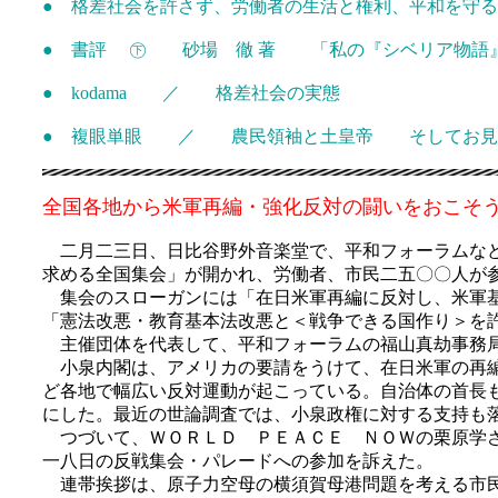
● 格差社会を許さず、労働者の生活と権利、平和を守
● 書評 ㊦ 砂場 徹 著 「私の『シベリア物語』
● kodama ／ 格差社会の実態
● 複眼単眼 ／ 農民領袖と土皇帝 そしてお見
全国各地から米軍再編・強化反対の闘いをおこそ
二月二三日、日比谷野外音楽堂で、平和フォーラムなど
求める全国集会」が開かれ、労働者、市民二五〇〇人が
集会のスローガンには「在日米軍再編に反対し、米軍基
「憲法改悪・教育基本法改悪と＜戦争できる国作り＞を
主催団体を代表して、平和フォーラムの福山真劫事務
小泉内閣は、アメリカの要請をうけて、在日米軍の再編
ど各地で幅広い反対運動が起こっている。自治体の首長
にした。最近の世論調査では、小泉政権に対する支持も
つづいて、ＷＯＲＬＤ ＰＥＡＣＥ ＮＯＷの栗原学さ
一八日の反戦集会・パレードへの参加を訴えた。
連帯挨拶は、原子力空母の横須賀母港問題を考える市