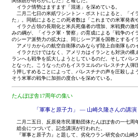
関係筋が明らかにした」と報じた。
イラク情勢はますます「混迷」を深めている。
二月二七日の米紙ワシントン・ポストによると、「イラ
た」。同紙によるとこの死者数は「これまでの米軍発表
イラク占領の長期化と米兵死傷者の増加、米戦費の激増
みの綱が、「イラク軍・警察」の育成による「戦争のイ
のシーア派勢力の拡大は、同じシーア派を国教とするイ
アメリカからの航空自衛隊のみならず陸上自衛隊ものイ
イラクだけではなく、アメリカはイランとも対決の構え
ランへも戦争を拡大しようとしているのだ。そしてパレ
となった。こうなったのもイスラエルのパレスチナ人弾
う押しすめることによって、パレスチナの声を圧殺しよ
そう米軍の戦争に加担の度合いを深めている。
たんぽぽ舎17周年の集い
「軍事と原子力」 ― 山崎久隆さんの講演
二月二五日、反原発市民運動団体たんぽぽ舎の一七周
総会につづいて、記念講演が行われた。
『軍事と原子力』と題して、劣化ウラン研究会の山崎久