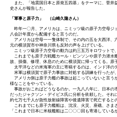
また、「地震国日本と原発五四基」をテーマに、菅井益
史さんが報告した。
「軍事と原子力」 （山崎久隆さん）
昨年一〇月、アメリカは、ニミッツ級の原子力空母ジョ
八会計年度から配備すると言うのだ。
アメリカは空母一一隻体制で、その内の五を大西洋、六
元の横須賀市や神奈川県も反対の声を上げている。
ニミッツ級原子力空母の動力は約三五万キロワットで、
これまでも原子力戦艦カール・ビンソンや原子力潜水艦
故、損傷、修理、休息のために横須賀に帰ってくる。原
太平洋などの米海軍の主に寄稿するのは、インド洋のデ
米軍は横須賀で原子力事故に対処する訓練を行ったが、
アメリカ側は原子力艦の事故は起こっていないと言うが
様なことをやっている。
事故がおこればどうなるのか。一九八八年に、日本の市
だったジャクソン・デイビス氏に分析を依頼した。それ
約七万七千人が急性放射線障害や後遺障害で死亡すると
これまでにも原子力艦船は、沈没、火災、座礁、さまざ
「これまで日本に米核艦船は二〇〇〇回も寄港している