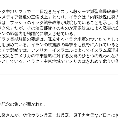
ク中部サマラで二二日起きたイスラム教シーア派聖廟爆破事
やメディア報道の三倍以上」となり、イラクは「内戦状況に突
は、ブッシュのイラク戦争政策が破綻していることを示し、
ラク化」だが、その治安部隊そのものが宗派対立による激突の
ランの影響力を飛躍的に増大させている。
ラク長期駐留の要請は、孤立するイラク米軍のついたてとし
を強めている。イランの核施設の爆撃をも視野に入れている
スチナ選挙では、アメリカ・イスラエルによってイスラム原理
圧政策とアメリカの中東侵略に対する反発のひとつの現われな
うとしている。イラク・中東地域でアメリカはきわめて危うい
年記念の集いが開かれた。
隆さんが、劣化ウラン兵器、核兵器、原子力空母など日本に