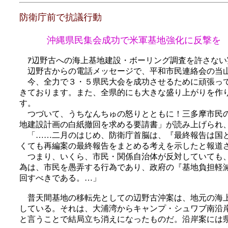
防衛庁前で抗議行動
沖縄県民集会成功で米軍基地強化に反撃を
ｱ辺野古への海上基地建設・ボーリング調査を許さない
辺野古からの電話メッセージで、平和市民連絡会の当山
今、全力で３・５県民大会を成功させるために頑張って
きております。また、全県的にも大きな盛り上がりを作
す。
つづいて、うちなんちゅの怒りとともに！三多摩市民の
地建設計画の白紙撤回を求める要請書」が読み上げられ
「……二月のはじめ、防衛庁首脳は、『最終報告は国と
くても再編案の最終報告をまとめる考えを示したと報道
つまり、いくら、市民・関係自治体が反対していても、
為は、市民を愚弄する行為であり、政府の『基地負担軽
回すべきである。…」
普天間基地の移転先としての辺野古沖案は、地元の海上
している。それは、大浦湾からキャンプ・シュワブ南沿
と言うことで結局立ち消えになったものだ。沿岸案には