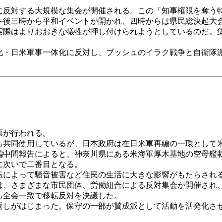
反対する大規模な集会が開催される。この「知事権限を奪う
午後三時から平和イベントが開かれ、四時からは県民総決起大
際はよりおおきな犠牲が押し付けられようとしているのだ。
・日米軍事一体化に反対し、ブッシュのイラク戦争と自衛隊
票が行われる。
共同使用しているが、日本政府は在日米軍再編の一環として
編中間報告によると、神奈川県にある米海軍厚木基地の空母艦
に次いで二番目となる。
によって騒音被害など住民の生活に大きな影響がもたらされ
は、さまざまな市民団体、労働組合による反対集会が開催され
も全会一致で移転反対を決議した。
しがはじまった。保守の一部が賛成派として活動を活発化さ