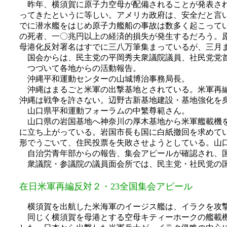
昨年、横須賀に原子力空母が配備されることが発表され
ってきたというに等しい。アメリカ政府は、安全だと言
でに潜水艦をはじめ原子力艦船の事故は数多く起こって
の死者、一〇兆円以上の経済的損失が発生するだろう。
母港化反対署名はすでに三八万筆集まっているが、三月
国会からは、民主党の平岡秀夫衆議院議員、社民党党首
つづいて各地からの活動報告。
沖縄平和運動センターの山城博治事務局長。
沖縄はまるごと米軍の出撃基地とされている。米軍再編
沖縄は戦争を許さない。辺野古新基地建設・基地強化を
山口県平和運動フォーラムの中繁尊範さん。
山口県の岩国基地へ神奈川の厚木基地から米軍艦載機を
に立ち上がっている。岩国市長も国に白紙撤回を求めて
形でうごいて、住民投票を失敗させようとしている。山
自治労青年部からの報告、集会アピールが確認され、
衆議院・参議院の議員面会所では、民主党・社民党の国
在日米軍再編反対２・23全国集会アピール
横須賀を出航した米海軍のイージス艦は、イラクを攻撃
同じく横須賀を母港とする空母キティーホークの艦載機