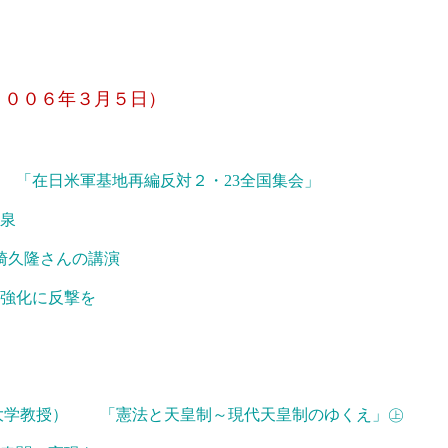
２００６年３月５日）
 「在日米軍基地再編反対２・23全国集会」
泉
山崎久隆さんの講演
強化に反撃を
橋大学教授） 「憲法と天皇制～現代天皇制のゆくえ」㊤