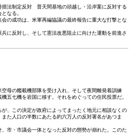
特措法制定反対 普天間基地の頭越し・沿岸案に反対する
会となる。
集会の成功は、米軍再編協議の最終報告に重大な打撃とな
派兵に反対し、そして憲法改悪阻止に向けた運動を前進さ
米空母の艦載機部隊を受け入れ、そして夜間離発着訓練
載機五七機を岩国に移す。それをめぐっての住民投票だ。
るが、この決定が政府によってまったく地元に相談なくの
、また人口の半数にあたる約六万人の反対署名があつま
せ、市・市議会一体となった反対の態勢が崩れた。このた