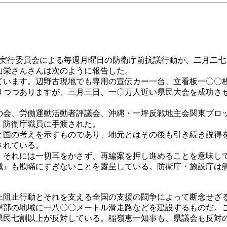
実行委員会による毎週月曜日の防衛庁前抗議行動が、二月二七
栄さんさんは次のように報告した。
います。辺野古現地でも専用の宣伝カー一台、立看板一〇〇
りつつありますが、三月三日、一〇万人近い県民大会を成功さ
会、労働運動活動者評議会、沖縄・一坪反戦地主会関東ブロ
、防衛庁職員に手渡された。
国の考えを示すものであり、地元とはその後も引き続き説得
されている。
それには一切耳をかさず、再編案を押し進めることを意味し
減』も欺瞞にすぎないことを露呈している。防衛庁・施設庁は
阻止行動とそれを支える全国の支援の闘争によって断念せざ
岸部の地域に一八〇〇メートル滑走路などを建設するものだ。
県民七割以上が反対している。稲嶺恵一知事も、県議会も反対