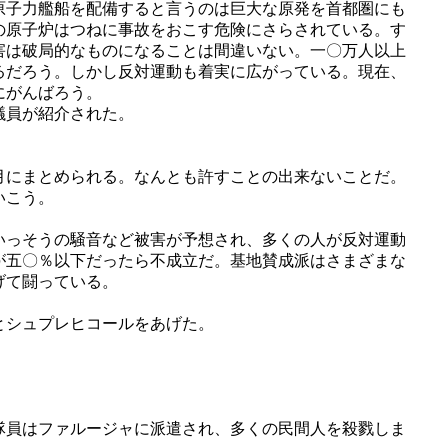
原子力艦船を配備すると言うのは巨大な原発を首都圏にも
の原子炉はつねに事故をおこす危険にさらされている。す
害は破局的なものになることは間違いない。一〇万人以上
るだろう。しかし反対運動も着実に広がっている。現在、
にがんばろう。
議員が紹介された。
月にまとめられる。なんとも許すことの出来ないことだ。
いこう。
いっそうの騒音など被害が予想され、多くの人が反対運動
が五〇％以下だったら不成立だ。基地賛成派はさまざまな
げて闘っている。
とシュプレヒコールをあげた。
隊員はファルージャに派遣され、多くの民間人を殺戮しま