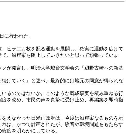
日に行われた。
枚、ビラ二万枚を配る運動を展開し、確実に運動を広げて
せて、沿岸案を阻止していきたいと思って頑張っていま
ックが発言し、明治大学駿台文学会の「辺野古崎への新基
を続けていく』と述べ、最終的には地元の同意が得られな
ているのではないか。このような既成事実を積み重ねる行
態度を改め、市民の声を真摯に受け止め、再編案を即時撤
るをえなかった日米両政府は、今度は沿岸案なるものを示
これは、かつて計画されたが、騒音や環境問題をもたらす
の態度を明らかにしている。