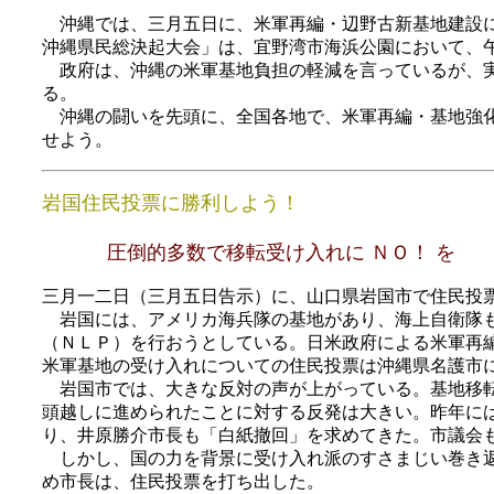
沖縄では、三月五日に、米軍再編・辺野古新基地建設に
沖縄県民総決起大会」は、宜野湾市海浜公園において、
政府は、沖縄の米軍基地負担の軽減を言っているが、実
る。
沖縄の闘いを先頭に、全国各地で、米軍再編・基地強化
せよう。
岩国住民投票に勝利しよう！
圧倒的多数で移転受け入れに ＮＯ！ を
三月一二日（三月五日告示）に、山口県岩国市で住民投
岩国には、アメリカ海兵隊の基地があり、海上自衛隊も
（ＮＬＰ）を行おうとしている。日米政府による米軍再
米軍基地の受け入れについての住民投票は沖縄県名護市
岩国市では、大きな反対の声が上がっている。基地移転
頭越しに進められたことに対する反発は大きい。昨年に
り、井原勝介市長も「白紙撤回」を求めてきた。市議会
しかし、国の力を背景に受け入れ派のすさまじい巻き返
め市長は、住民投票を打ち出した。