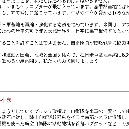
になったことを、私たちは忘れるわけにはいきません。
、いまもヘリコプターが飛び立っています。嘉手納基地ではＦ
件も、立て続けに起こっています。生活や生命が脅かされるな
米軍基地を再編・強化する協議を進めています。米国は、ア
のための米軍の司令部と実戦部隊を、日本に集中配備するとい
ることを許すことはできません。自衛隊員が侵略戦争に協力
。
和運動と国会、地域と全国を結んで、在日米軍基地再編に反
を進める小泉内閣を、私たちの力で倒しましょう。
る小泉
ようとしているブッシュ政権は、自衛隊を米軍の一翼として
政府に対し、陸上自衛隊幹部らをイラク南部バスラに派遣し
送機を使った航空自衛隊の活動地域を首都バグダッドなど二カ