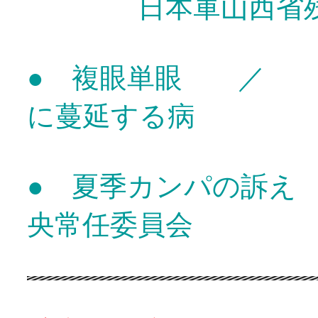
日本軍山西省残
● 複眼単眼 ／ 
に蔓延する病
● 夏季カンパの訴
央常任委員会