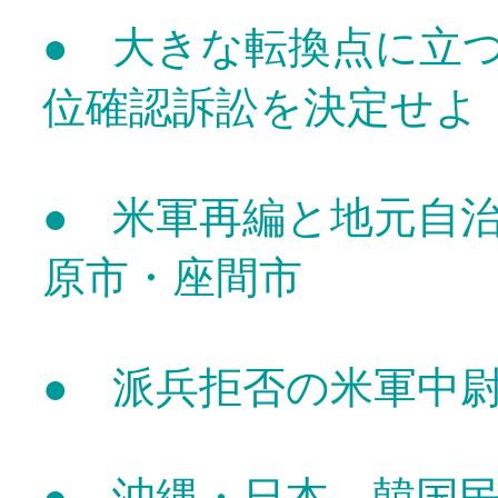
● 大きな転換点に立
位確認訴訟を決定せよ
● 米軍再編と地元自
原市・座間市
● 派兵拒否の米軍中
● 沖縄・日本、韓国