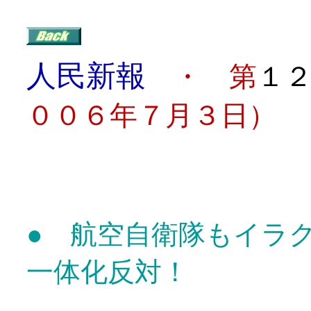
人民新報
・ 第
１
００６年７月３日）
目
● 航空自衛隊もイラ
一体化反対！