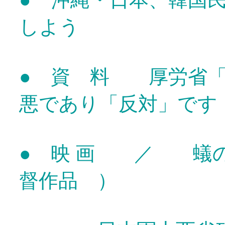
しよう
● 資 料 厚労省「
悪であり「反対」で
● 映 画 ／ 蟻
督作品 ）