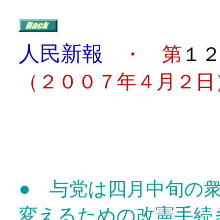
人民新報
・ 第
１
（２００７年４月２日
目
●
与党は四月中旬の
変えるための改憲手続