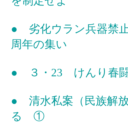
を制定せよ
● 劣化ウラン兵器禁
周年の集い
● ３・23 けんり春
● 清水私案（民族解
る ①