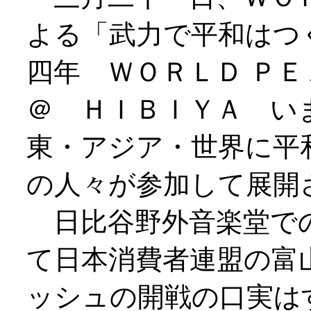
よる「武力で平和はつ
四年 ＷＯＲＬＤ ＰＥ
＠ ＨＩＢＩＹＡ い
東・アジア・世界に平
の人々が参加して展開
日比谷野外音楽堂で
て日本消費者連盟の富
ッシュの開戦の口実は