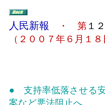
人民新報
・ 第
１
（２００７年６月１８
目
●
支持率低落させる安
案など悪法阻止へ