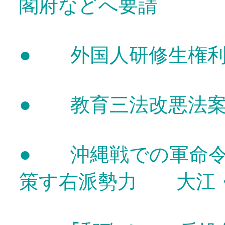
閣府などへ要請
●
外国人研修生権利
●
教育三法改悪法案
●
沖縄戦での軍命令
策す右派勢力 大江