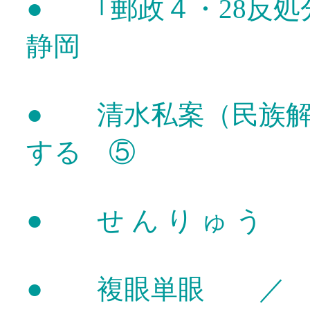
●
｢郵政４・28反処
静岡
●
清水私案（民族解
する ⑤
●
せ ん り ゅ う
●
複眼単眼 ／ 