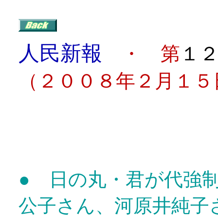
人民新報
・ 第
１
（２００８年２月１５
目
● 日の丸・君が代強
公子さん、河原井純子