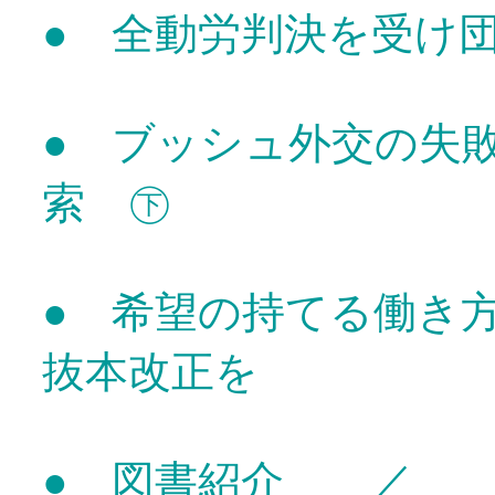
● 全動労判決を受け
● ブッシュ外交の失
索 ㊦
● 希望の持てる働き
抜本改正を
● 図書紹介 ／ 