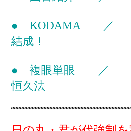
● KODAMA ／
結成！
● 複眼単眼 ／ 
恒久法
日の丸・君が代強制を