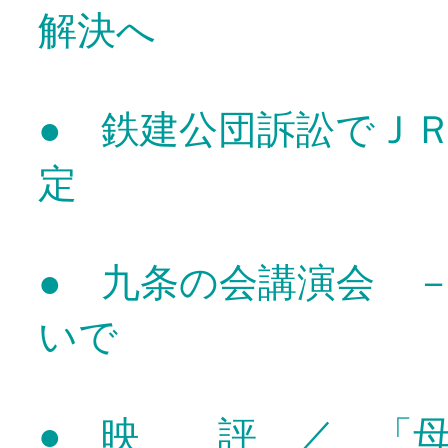
解決へ
● 鉄建公団訴訟でＪ
定
● 九条の会講演会 
いで
● 映 評 ／ 「