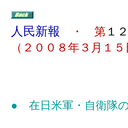
人民新報
・ 第
１
（２００８年３月１５
目
● 在日米軍・自衛隊