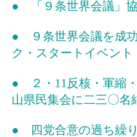
● 「９条世界会議」
● ９条世界会議を成
ク・スタートイベント
● ２・11反核・軍縮
山県民集会に二三〇名
● 四党合意の過ち繰