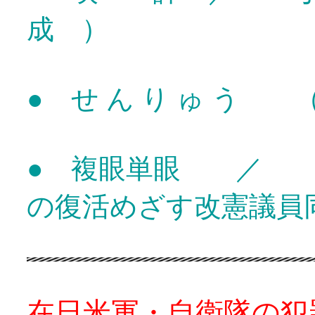
成 ）
● せ ん り ゅ う 
● 複眼単眼 ／ 
の復活めざす改憲議員
在日米軍・自衛隊の犯