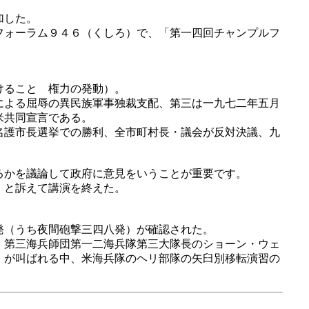
加した。
フォーラム９４６（くしろ）で、「第一四回チャンプルフ
けること 権力の発動）。
による屈辱の異民族軍事独裁支配、第三は一九七二年五月
米共同宣言である。
名護市長選挙での勝利、全市町村長・議会が反対決議、九
るかを議論して政府に意見をいうことが重要です。
」と訴えて講演を終えた。
発（うち夜間砲撃三四八発）が確認された。
、第三海兵師団第一二海兵隊第三大隊長のショーン・ウェ
」が叫ばれる中、米海兵隊のヘリ部隊の矢臼別移転演習の