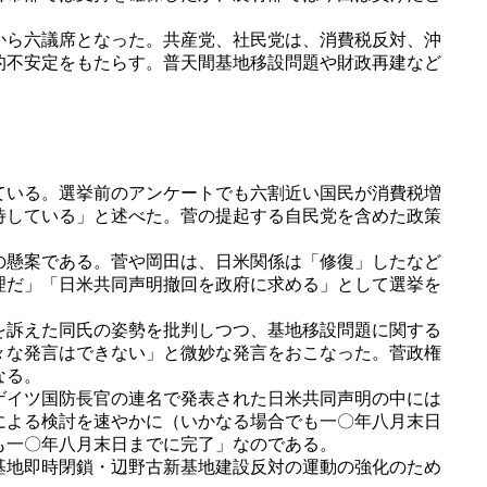
から六議席となった。共産党、社民党は、消費税反対、沖
的不安定をもたらす。普天間基地移設問題や財政再建など
ている。選挙前のアンケートでも六割近い国民が消費税増
待している」と述べた。菅の提起する自民党を含めた政策
の懸案である。菅や岡田は、日米関係は「修復」したなど
理だ」「日米共同声明撤回を政府に求める」として選挙を
を訴えた同氏の姿勢を批判しつつ、基地移設問題に関する
々な発言はできない」と微妙な発言をおこなった。菅政権
なる。
ゲイツ国防長官の連名で発表された日米共同声明の中には
による検討を速やかに（いかなる場合でも一〇年八月末日
も一〇年八月末日までに完了」なのである。
基地即時閉鎖・辺野古新基地建設反対の運動の強化のため