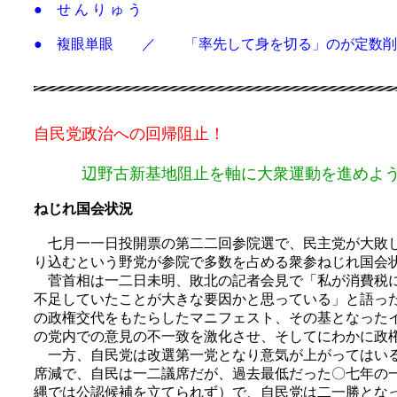
● せ ん り ゅ う
● 複眼単眼 ／ 「率先して身を切る」のが定数削
自民党政治への回帰阻止！
辺野古新基地阻止を軸に大衆運動を進めよ
ねじれ国会状況
七月一一日投開票の第二二回参院選で、民主党が大敗し
り込むという野党が参院で多数を占める衆参ねじれ国会
菅首相は一二日未明、敗北の記者会見で「私が消費税に
不足していたことが大きな要因かと思っている」と語っ
の政権交代をもたらしたマニフェスト、その基となった
の党内での意見の不一致を激化させ、そしてにわかに政
一方、自民党は改選第一党となり意気が上がってはいる
席減で、自民は一二議席だが、過去最低だった〇七年の
縄では公認候補を立てられず）で、自民党は二一勝とな