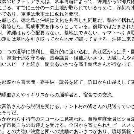
師のビクトリアさんは、米軍再編によって、沖縄からの海兵
生じる。すでに三分の一の土地が取られているうえに、深刻な
いであり、軍隊は米本土に返れと要求。
感じる。徳之島と沖縄は文化を共有した同胞だ。県外で括れ
が着陸した。既成事実を作ろうとしている。復帰ではだまされ
。沖縄はもう心配要らない。基地はできない。ヤマトへ引き
の運動は基地を引き取ってから地元で闘って見せろ、沖縄に来
二つの選挙に勝利し、最終的に追い込む。高江区からは県・
が、泡瀬干潟を守る会、国会議員・候補あいさつ、大城しんや
強いスピーチと続き、閉会あいさつを高里鈴代さんが行なって
那覇から普天間・嘉手納・読谷を経て、許田から山越えして
琢磨さんやイギリスからの脳学者と、宿舎での交流。
富浩さんから説明を受ける。テント村の皆さんの見送りでい
たそうだ。
かかわらず特有のスコールに見舞われ、自転車隊全員ビショ
らず市長自らの出迎えを受ける。全国から寄せられたピースメ
い」との力強い決意と団への激励のあいさつがあり、琉球新報