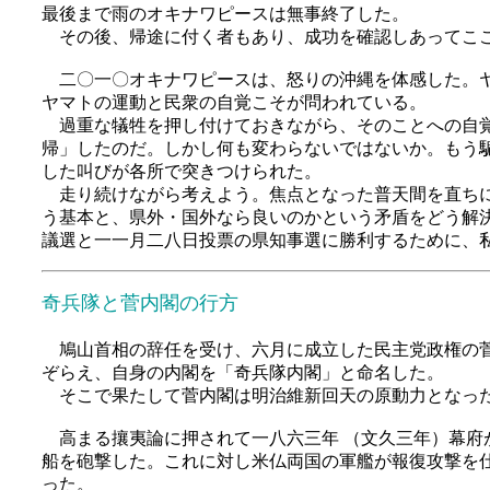
最後まで雨のオキナワピースは無事終了した。
その後、帰途に付く者もあり、成功を確認しあってこ
二〇一〇オキナワピースは、怒りの沖縄を体感した。ヤ
ヤマトの運動と民衆の自覚こそが問われている。
過重な犠牲を押し付けておきながら、そのことへの自覚
帰」したのだ。しかし何も変わらないではないか。もう
した叫びが各所で突きつけられた。
走り続けながら考えよう。焦点となった普天間を直ちに
う基本と、県外・国外なら良いのかという矛盾をどう解
議選と一一月二八日投票の県知事選に勝利するために、
奇兵隊と菅内閣の行方
鳩山首相の辞任を受け、六月に成立した民主党政権の菅
ぞらえ、自身の内閣を「奇兵隊内閣」と命名した。
そこで果たして菅内閣は明治維新回天の原動力となった
高まる攘夷論に押されて一八六三年 （文久三年）幕府
船を砲撃した。これに対し米仏両国の軍艦が報復攻撃を
った。