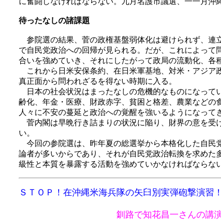
に奮闘しなければならない。九月名護市議選、一一月沖
待ったなしの諸課題
参院選の結果、菅の政権基盤弱体化は避けられず、連立
で自民党政治への回帰が見られる。だが、これによって
合いを強めていき、それにしたがって政局の流動化、各
これから日米安保条約、在日米軍基地、対米・アジア政
真正面から問われざるを得ない時期に入る。
日本の社会状況はまったなしの危機的なものになってい
齢化、年金・医療、財政赤字、貧困と格差、農業などの
人々に不安の蔓延と政治への覚醒を強いるようになって
菅内閣は早晩行き詰まりの状況に陥り、財界の意を受け
い。
今回の参院選は、昨年夏の総選挙から本格化した自民党
論者が多いからであり、それが自民党政治転換を求めた
級性と本質を暴露する活動を強めていかなければならな
ＳＴＯＰ！在沖縄米海兵隊の矢臼別実弾砲撃演習
釧路で知花昌一さんの講