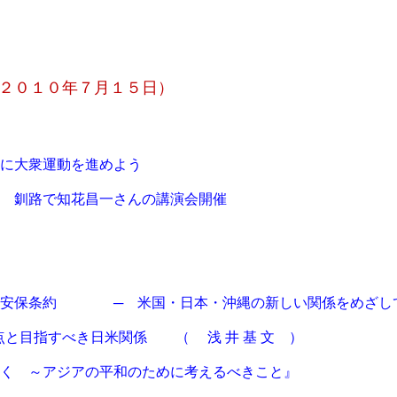
２０１０年７月１５日）
に大衆運動を進めよう
 釧路で知花昌一さんの講演会開催
米安保条約 ─ 米国・日本・沖縄の新しい関係をめざし
べき日米関係 （ 浅 井 基 文 ）
く ～アジアの平和のために考えるべきこと』