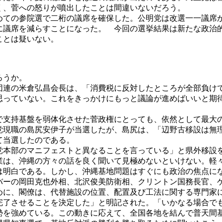
く、菅への怒りが噴出したことは間違いないだろう。
めての参院選で二桁の議席を確保した。公明党は改選一一議席
に議席を減らすことになった。 今回の選挙結果は新たな政治
ことは疑いない。
ろうか。
連の米倉弘昌会長は、「消費税に反対したところが全部負け
思っていない。これをきっかけにもっと議論が進めばいいと期
支持基盤を弱体化させた菅政権にとっても、依然として最大
党現職の島尻安伊子が当選したが、島尻は、「辺野古移設は無
て当選したのである。
本部のマニフェストと異なることを言っている」と県外移設
業は、沖縄の方々の話を良く聞いて見極めないといけない。軽
は明白である。しかし、沖縄基地問題はすぐにも政治の焦点に
ーの岡田克也外相、北沢俊美防衛相、クリントン国務長官、
めに、閣僚は、代替施設の位置、配置及び工法に関する専門家
完了させることを決定した」と明記された。「いかなる場合で
を強めている。この動きに応えて、全国各地を結んで普天間