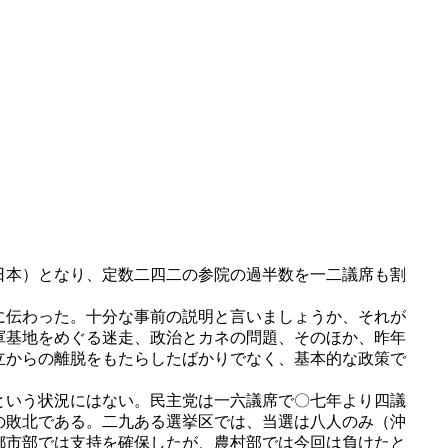
日本）となり、定数二四二の参院の過半数を一二議席も割
に伝わった。十分な事前の説明と言いましょうか、それが
軍基地をめぐる迷走、政治とカネの問題、そのほか、昨年
立からの離脱をもたらしたばかりでなく、基本的な政策で
。
という状況にはない。民主党は一六議席で〇七年より四議
の敗北である。二九ある選挙区では、当選は八人のみ（沖
都市部では支持を確保したが、農村部では今回は負けたと