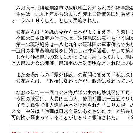
六月六日北海道釧路市で反戦地主と知られる沖縄県読谷
主催は一九九七年から始まった陸上自衛隊矢臼別演習場
ォーラムＩＮくしろ」として実施された。
知花さんは「沖縄の今から日本がよく見える」と題し
今回の日本政府の仕打ちは、沖縄県民の意向を全く聞か
第一の琉球処分は一八七九年の琉球国の軍事併合であり
一五日の米軍基地維持を目的とした沖縄返還、そして第
しかし沖縄県民の怒りはかってなく高まっており、県民
万人県民大会の開催、県知事の反対表明などこれ以上の
また会場からの「県外移設」の質問に答えて「私は決し
知花さんは、「政権は変わったが、政治は変わっていな
なお今年で一一回目の米海兵隊の実弾砲撃演習は五月二
今回の演習は、人員四三〇人、使用兵器は一五五ミリり
イラク戦争で非人道的兵器と批判された「白りん弾」の
スター中佐は「砲弾は日米合意のあるものだけ」と強弁
可能性が高まっていることがしきりに報道された。
（