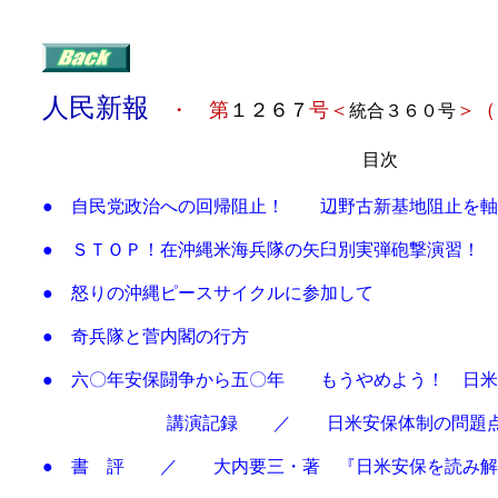
人民新報
・ 第
１２６７
号＜
＞
（
統合３６０号
目次
● 自民党政治への回帰阻止！ 辺野古新基地阻止を軸
● ＳＴＯＰ！在沖縄米海兵隊の矢臼別実弾砲撃演習！
● 怒りの沖縄ピースサイクルに参加して
● 奇兵隊と菅内閣の行方
● 六〇年安保闘争から五〇年 もうやめよう！ 日
講演記録 ／ 日米安保体制の問題点と目指す
● 書 評 ／ 大内要三・著 『日米安保を読み解