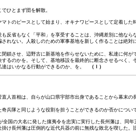
こでひとまず団を解散。
マトのピースとして始まり、オキナワピースとして定着した
も反省もなく「平和」を享受することは、沖縄差別に他なら
騙されない。人殺しのための軍事基地を新しく作ることは絶対
閉鎖させ、辺野古に新基地を作らせないために、私達に何が
決するのかを。そして、基地移設を最終的に断念させるべく、
私達はいかなる行動ができるのか、を。
（Ｉ）
直人首相は、自らが山口県宇部市出身であることから幕末の
奇兵隊と同じような役割を担うことができるのか否かについ
が全国の大名に発した攘夷令を忠実に実行した長州藩は、同年
仕掛け長州藩は圧倒的な近代兵器の前に無残な敗北を喫した。