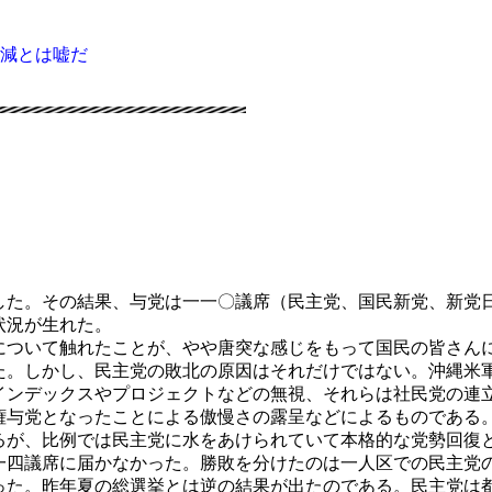
減とは嘘だ
う
た。その結果、与党は一一〇議席（民主党、国民新党、新党
状況が生れた。
ついて触れたことが、やや唐突な感じをもって国民の皆さん
た。しかし、民主党の敗北の原因はそれだけではない。沖縄米
インデックスやプロジェクトなどの無視、それらは社民党の連
権与党となったことによる傲慢さの露呈などによるものである
が、比例では民主党に水をあけられていて本格的な党勢回復
一四議席に届かなかった。勝敗を分けたのは一人区での民主党
った。昨年夏の総選挙とは逆の結果が出たのである。民主党は