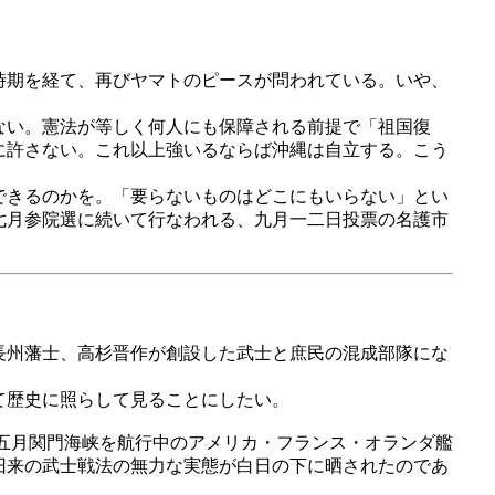
時期を経て、再びヤマトのピースが問われている。いや、
ない。憲法が等しく何人にも保障される前提で「祖国復
に許さない。これ以上強いるならば沖縄は自立する。こう
できるのかを。「要らないものはどこにもいらない」とい
七月参院選に続いて行なわれる、九月一二日投票の名護市
長州藩士、高杉晋作が創設した武士と庶民の混成部隊にな
て歴史に照らして見ることにしたい。
五月関門海峡を航行中のアメリカ・フランス・オランダ艦
旧来の武士戦法の無力な実態が白日の下に晒されたのであ