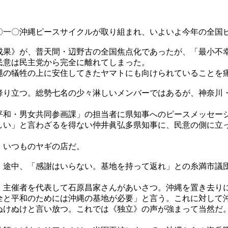
一〇沖縄ピースサイクルが取り組まれ、いよいよ今年の全国
果》が、普天間・辺野古の全国焦点化であったが、「最小不
民意は民主党から完全に離れてしまった。
縄の犠牲の上に安住してきたヤマトにも向けられていることを
り立つ。総勢七名の少々淋しいメンバーではあるが、神奈川
和・男女共同参画課」の担当者に県知事へのピースメッセー
しい」と言わざるを得ない仲井眞弘多県知事に、民意の側に立
。いつものヤギの店だ。
途中、「感謝はいらない。基地を持って返れ」との糸満市議
主催者を代表して石原昌家さんがあいさつ。沖縄を置き去り
全と平和のためには沖縄の基地が必要」と言う。これに対して
ぬけぬけと言い放つ。これでは《独立》の声が強まって当然だ