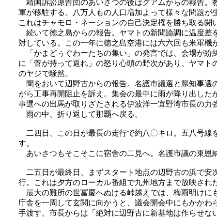
靖国訴訟原告団のあいさつの後はグアムからの報告。教
軍が移駐する。八万人もの人口増加よって様々な問題が
これはチャモロ・ネーションの自己決定権を勝ち取る闘
続いて徳之島からの報告。ヤマトの新聞論調に温度差を
対している。この一年に徳之島空港には六六回も米軍機
「かまどぅぐわーたちの集い」の発言では、会場が紛糾
に「菅が持って返れ」の怒り心頭の野次があり、ヤマト
のヤジで騒然。
間をおいて辺野古からの報告。名護市議選と県知事選の
がら工事再開阻止を訴え。集会の最中に雨が降り出した
事選への出馬が取りざたされる伊波洋一宜野湾市長の力
雨の中、折り返して那覇へ戻る。
二四日、この日が最長の走行で約八〇キロ。五八号線を
す。
あいさつもそこそこに宿舎の二見へ。名護市議の東恩納
二五日が最終日、まずスタート地点の辺野古の浜で安次
行。これは夕方のローカル番組で九州地方まで放映され
最大の難所の世冨慶へぬける峠越えでは、梅雨明けにも
庁舎を一周して玄関に向かうと、議会開会中にもかかわ
手渡す。市長からは「絶対に辺野古に新基地は作らせな