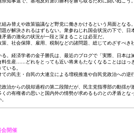
縄県知事選で、基地反対派の勝利を勝ち取るために闘いぬこう
組み替えや政策協議など野党に働きかけるという局面となる
問題が解決されるはずもない。衆参ねじれ国会状況の下で、日
種矛盾の激化の状況が一段と深まることは必至だ。
策、社会保障、雇用、税制などの諸問題、総じてめざすべき
る。経済学者の金子勝氏は、最近のブログで「実際、日本は
食料生産……どれをとっても近い将来もたなくなることははっ
きている。
ての民主・自民の大連立による増税推進や自民党政治への逆
政治からの脱却過程の第二段階だが、民主党指導部の動揺が
多くの有権者の思いと国内外の情勢が求めるものとの矛盾とな
い。
！
演会開催