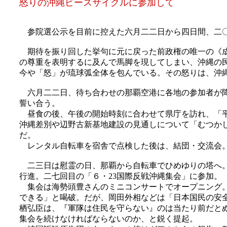
怒りの沖縄ピースサイクルに参加して
参院選公示を目前に控えた六月二二日から四日間、二〇
期待を振り回した挙句に元に戻った前政権の唯一の《成
の尊重を表明するに及んで馬脚を現してしまい、沖縄の
今や「怒」が琉球弧全体を包んでいる。その怒りは、沖
六月二二日、待ち合わせの那覇空港に各地の参加者が降
誓い合う。
昼食の後、午後の開始時刻に合わせて県庁を訪れ、「平
沖縄差別や辺野古新基地建設の見通しについて「むつか
だ。
レンタル自転車を宿舎で点検した後は、結団・交流会
二三日は慰霊の日、那覇から自転車でひめゆりの塔へ。
行進。二七回目の「６・23国際反戦沖縄集会」に参加。
集会は海勢頭豊さんのミニコンサートでオープニング。
できる」と喝破。だが、岡田外相などは「日本国民の安
栖弘臣は、『軍隊は住民を守らない』のは当たり前だと
集会を続けなければならないのか、と鋭く提起。