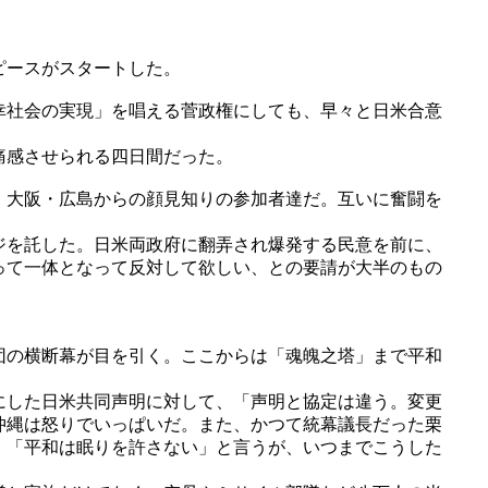
ピースがスタートした。
幸社会の実現」を唱える菅政権にしても、早々と日米合意
痛感させられる四日間だった。
・大阪・広島からの顔見知りの参加者達だ。互いに奮闘を
ジを託した。日米両政府に翻弄され爆発する民意を前に、
って一体となって反対して欲しい、との要請が大半のもの
団の横断幕が目を引く。ここからは「魂魄之塔」まで平和
にした日米共同声明に対して、「声明と協定は違う。変更
沖縄は怒りでいっぱいだ。また、かつて統幕議長だった栗
。「平和は眠りを許さない」と言うが、いつまでこうした