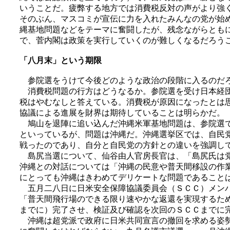
いうことだ。疲弊する地方では消費税反対の声がより強
そのぶん、マスコミが宣伝に力を入れたみんなの党が始
縄基地問題などをテーマに奮闘したが、残念ながらとも
で、菅内閣は政策を実行していくのが難しくなるだろう
「八月末」という期限
参院選をうけて今後どのような政治の段階に入るのだ
消費税問題の行方はどうなるか。参院選を受け日本経団
税はやむなしと答えている。消費税が原因になったとは
協議による進展を財界は期待していることは明らかだ。
鳩山を退陣に追い込んだ沖縄米軍基地問題は、参院選で
といっているが、問題は沖縄だ。沖縄選挙区では、自民
戦ったのであり、自分と自民党の方針との違いを強調し
島尻当選について、仙谷由人官房長官は、「島尻氏は党
沖縄との対話については「沖縄の民意や普天間移設の作
にとっても沖縄はきわめてデリケートな問題であること
五月二八日に日米安全保障協議委員会（ＳＣＣ）メンバ
「普天間飛行場のできる限り速やかな返還を実現するた
までに）完了させ、検証及び確認を次回のＳＣＣまでに
沖縄は超党派で政府に日米共同宣言の撤回を求める姿勢