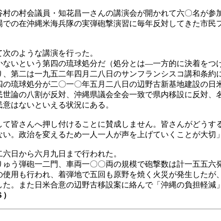
村の村会議員・知花昌一さんの講演会が開かれて六〇名が参
での在沖縄米海兵隊の実弾砲撃演習に毎年反対してきた市民
て次のような講演を行った。
ないという第四の琉球処分だ（処分とは―一方的に決着をつ
、第二は一九五二年四月二八日のサンフランシスコ講和条約
四の琉球処分が二〇一〇年五月二八日の辺野古新基地建設の日
世論の八割が反対、沖縄県議会全会一致で県内移設に反対、
民意はないといえる状況にある。
て皆さんへ押し付けることに賛成しません。皆さんがどうす
い。政治を変えるため一人一人が声を上げていくことが大切
六日から六月九日まで行われた。
ゅう弾砲一二門、車両一〇〇両の規模で砲撃数は計一五五六
使用も行われ、着弾地で五回も原野を焼く火災が発生したが
した。また日米合意の辺野古移設案に絡んで「沖縄の負担軽減
Ｓ）