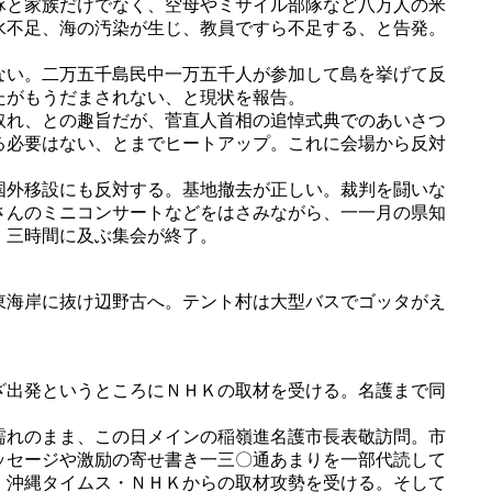
隊と家族だけでなく、空母やミサイル部隊など八万人の米
水不足、海の汚染が生じ、教員ですら不足する、と告発。
ない。二万五千島民中一万五千人が参加して島を挙げて反
たがもうだまされない、と現状を報告。
取れ、との趣旨だが、菅直人首相の追悼式典でのあいさつ
る必要はない、とまでヒートアップ。これに会場から反対
国外移設にも反対する。基地撤去が正しい。裁判を闘いな
さんのミニコンサートなどをはさみながら、一一月の県知
、三時間に及ぶ集会が終了。
東海岸に抜け辺野古へ。テント村は大型バスでゴッタがえ
ざ出発というところにＮＨＫの取材を受ける。名護まで同
濡れのまま、この日メインの稲嶺進名護市長表敬訪問。市
ッセージや激励の寄せ書き一三〇通あまりを一部代読して
・沖縄タイムス・ＮＨＫからの取材攻勢を受ける。そして