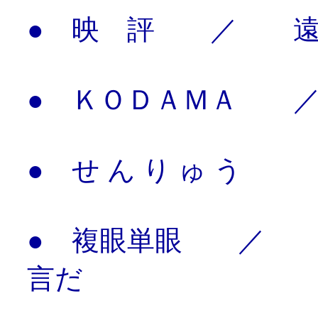
● 映 評 ／ 遠
● ＫＯＤＡＭＡ 
● せ ん り ゅ う
● 複眼単眼 ／ 
言だ