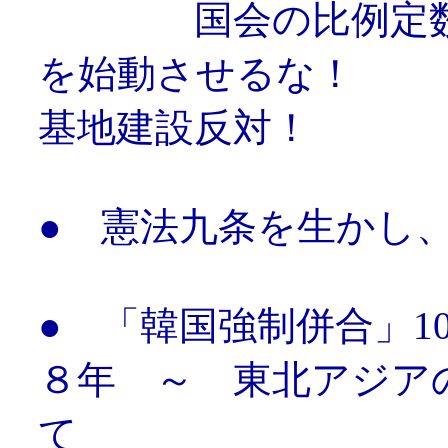
国会の比例定数削
を始動させるな！ 
基地建設反対！
● 憲法九条を生かし
● 「韓国強制併合」1
８年 ～ 東北アジア
て