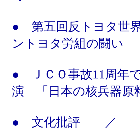
● 第五回反トヨタ世
ントヨタ労組の闘い
● ＪＣＯ事故11周
演 「日本の核兵器原
● 文化批評 ／ 