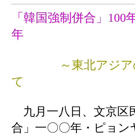
「韓国強制併合」10
年
～東北アジア
て
九月一八日、文京区
合」一〇〇年・ピョン