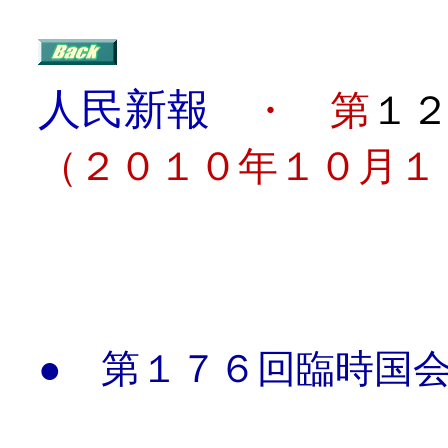
人民新報
・ 第
１
（２０１０年１０月１
目
● 第１７６回臨時国