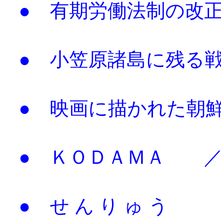
● 有期労働法制の改
● 小笠原諸島に残る
● 映画に描かれた朝
● ＫＯＤＡＭＡ 
● せ ん り ゅ う