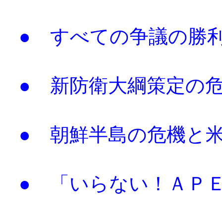
● すべての争議の勝
● 新防衛大綱策定の
● 朝鮮半島の危機と
● 「いらない！ＡＰ