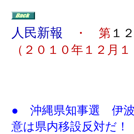
人民新報
・ 第
１
（２０１０年１２月１
目
● 沖縄県知事選 
意は県内移設反対だ！