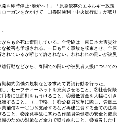
原発を即時停止･廃炉へ！」「原発依存のエネルギー政策
スローガンをかかげて「11春闘勝利・中央総行動」が取り
た。
ながらも必死に奮闘している。全労協は「東日本大震災対
きな被害も予想される。一日も早く事故を収束させ、全原
行されているが断じて許されない。われわれの闘いが被災
り総行動などから、春闘での闘いや被災者支援についての
有期契約労働の規制などを求めて要請行動を行った。
施し、セーフティーネットを充実させること。③社会保険
使用者には罰則をもうけること。④最低賃金を大幅に引き
批准すること。（…中略…）⑨公務員改革に際し、労働三
休業補償を一〇〇％支給するなど再建に資する全ての法律
げること。⑫原発事故に関わる作業員労働者の安全と健康
軽減のための対策など全力で取り組むこと。⑬被災した中