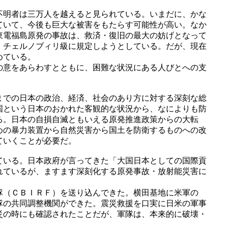
不明者は三万人を越えると見られている。いまだに、かな
ていて、今後も巨大な被害をもたらす可能性が高い。なか
東電福島原発の事故は、救済・復旧の最大の妨げとなって
、チェルノブィリ級に規定しようとしている。だが、現在
めている。
の意をあらわすとともに、困難な状況にある人びとへの支
までの日本の政治、経済、社会のあり方に対する深刻な総
国という日本のおかれた客観的な状況から、なによりも防
る。日本の自損自滅ともいえる原発推進政策からの大転
めの暴力装置から自然災害から国土を防衛するものへの改
ていくことが必要だ。
ている。日本政府が言ってきた「大国日本としての国際貢
れているが、ますます深刻化する原発事故・放射能災害に
隊（ＣＢＩＲＦ）を送り込んできた。横田基地に米軍の
隊の共同調整機関ができた。震災救援を口実に日米の軍事
災の時にも確認されたことだが、軍隊は、本来的に破壊・
。