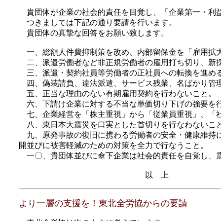
貴団体が企業の社会的責任を目覚し、「企業第一・利益
つきましては下記の通り要請を行います。
貴団体の真摯な回答をお願い致しま
一、総額人件費抑制策を改め、内部留保金を「雇用拡大
二、派遣労働者など非正規労働者の雇用打ち切り、新採
三、派遣・契約社員等労働者の正社員への転換を進め
四、偽装請負、違法派遣、サービス残業、名ばかり管理
五、正当な理由のない有期雇用契約を行わないこと。
六、下請け企業に対する不当な単価切り下げの強要を
七、企業経営を「株主重視」から「従業員重視」、「社
八、東日本大震災を口実とした首切りを行なわないこと
九、原発事故の復旧に携わる労働者の安全・健康維持に
開並びに被害軽減のための対策を全力で行なうこと。
一〇、貴団体並びに傘下企業は社会的責任を自覚し、震
以 上
より一層の支援を！東北全労協からの要請