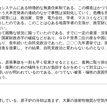
システムにある特徴的な無責任体制である。この構造はかつ
いう大本営発表の連続のなかで事態は深刻化していく。危機を
の背景には、政治家、官僚、電力会社、学者、マスコミなどに
出したのである。このことは心ある地震学者の主張が、政官財
ない。
て困難な状況に陥っていたのである。すでに一定の衰退・没
、国家財政赤字の破綻などがあり、ＧＤＰ世界二位の座を中国
り、長年続いた自民党政治であった。二〇〇九年選挙では、
推進を放棄し、その結果、自民党政治と変わらないものとなり
。原発事故を一刻も早く収束させるとともに、復興に取り掛
済・復興のための犠牲をだれが負担するかをめぐって対立はい
闘いがが問われているのである。かつてない被害・犠牲の原因
おう。
している。原子炉の冷却は進まず、大量の放射性物質が空気