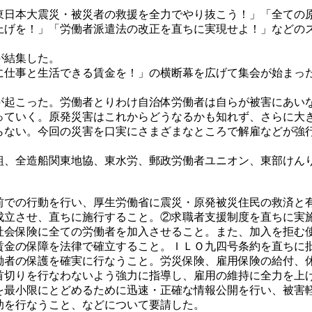
東日本大震災・被災者の救援を全力でやり抜こう！」「全ての
上げを！」「労働者派遣法の改正を直ちに実現せよ！」などの
が結集した。
仕事と生活できる賃金を！」の横断幕を広げて集会が始まっ
起こった。労働者とりわけ自治体労働者は自らが被害にあい
っていく。原発災害はこれからどうなるかも知れず、さらに大
らない。今回の災害を口実にさまざまなところで解雇などが強
、全造船関東地協、東水労、郵政労働者ユニオン、東部けん
での行動を行い、厚生労働省に震災・原発被災住民の救済と
立させ、直ちに施行すること。②求職者支援制度を直ちに実
社会保険に全ての労働者を加入させること。また、加入を拒む
賃金の保障を法律で確立すること。ＩＬＯ九四号条約を直ちに
働者の保護を確実に行なうこと。労災保険、雇用保険の給付、
首切りを行なわないよう強力に指導し、雇用の維持に全力を上
を最小限にとどめるために迅速・正確な情報公開を行い、被害
助を行なうこと、などについて要請した。