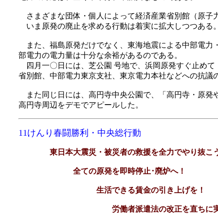
さまざまな団体・個人によって経済産業省別館（原子力
いま原発の廃止を求める行動は着実に拡大しつつある
また、福島原発だけでなく、東海地震による中部電力・
部電力の電力量は十分な余裕があるのである。
四月一〇日には、芝公園 号地で、浜岡原発すぐ止めて
省別館、中部電力東京支社、東京電力本社などへの抗議
また同じ日には、高円寺中央公園で、「高円寺・原発や
高円寺周辺をデモでアピールした。
11けんり春闘勝利・中央総行動
東日本大震災・被災者の救援を全力でやり抜
全ての原発を即時停止･廃炉へ！
生活できる賃金の引き上げを！
労働者派遣法の改正を直ちに実現