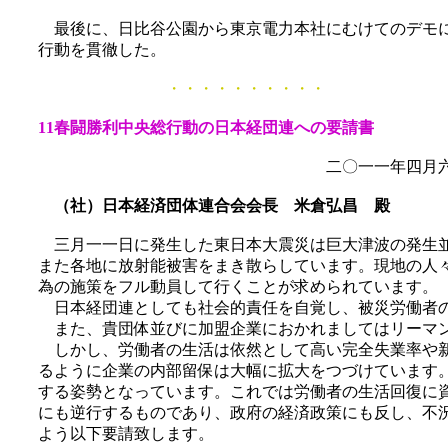
最後に、日比谷公園から東京電力本社にむけてのデモに
行動を貫徹した。
・・・・・・・・・・
11春闘勝利中央総行動の日本経団連への要請書
二〇一一年四月六
（社）日本経済団体連合会会長 米倉弘昌 殿
三月一一日に発生した東日本大震災は巨大津波の発生並
また各地に放射能被害をまき散らしています。現地の人
為の施策をフル動員して行くことが求められています。
日本経団連としても社会的責任を自覚し、被災労働者の
また、貴団体並びに加盟企業におかれましてはリーマン
しかし、労働者の生活は依然として高い完全失業率や新
るように企業の内部留保は大幅に拡大をつづけています
する姿勢となっています。これでは労働者の生活回復に
にも逆行するものであり、政府の経済政策にも反し、不
よう以下要請致します。