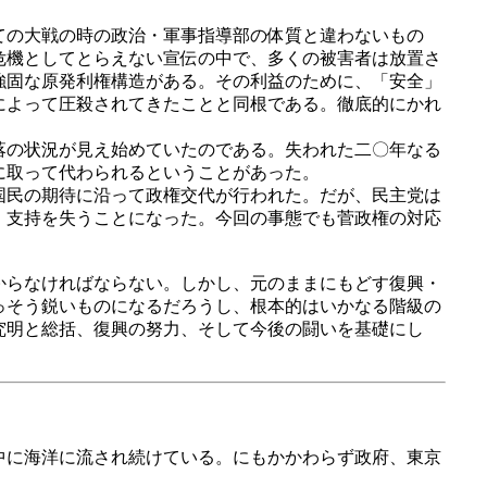
ての大戦の時の政治・軍事指導部の体質と違わないもの
危機としてとらえない宣伝の中で、多くの被害者は放置さ
強固な原発利権構造がある。その利益のために、「安全」
によって圧殺されてきたことと同根である。徹底的にかれ
落の状況が見え始めていたのである。失われた二〇年なる
に取って代わられるということがあった。
国民の期待に沿って政権交代が行われた。だが、民主党は
、支持を失うことになった。今回の事態でも菅政権の対応
からなければならない。しかし、元のままにもどす復興・
っそう鋭いものになるだろうし、根本的はいかなる階級の
究明と総括、復興の努力、そして今後の闘いを基礎にし
中に海洋に流され続けている。にもかかわらず政府、東京