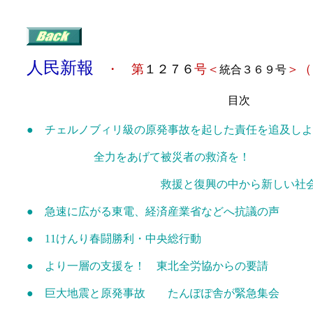
人民新報
・ 第
１２７６
号＜
＞
（
統合３６９号
目次
● チェルノブィリ級の原発事故を起した責任を追及し
全力をあげて被災者の救済を！
救援と復興の中から新しい社会をつ
● 急速に広がる東電、経済産業省などへ抗議の声
● 11けんり春闘勝利・中央総行動
● より一層の支援を！ 東北全労協からの要請
● 巨大地震と原発事故 たんぽぽ舎が緊急集会