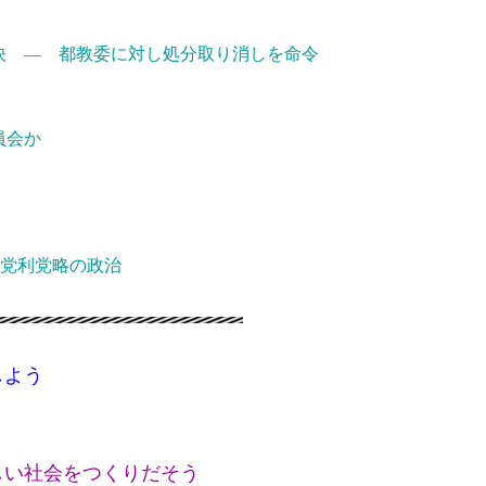
― 都教委に対し処分取り消しを命令
会か
党利党略の政治
しよう
しい社会をつくりだそう