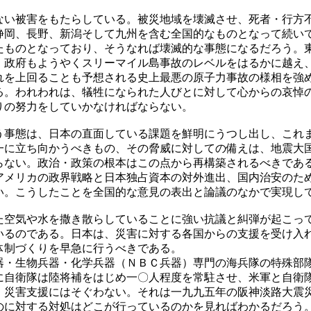
い被害をもたらしている。被災地域を壊滅させ、死者・行方
静岡、長野、新潟そして九州を含む全国的なものとなって続い
たものとなっており、そうなれば壊滅的な事態になるだろう。
。政府もようやくスリーマイル島事故のレベルをはるかに越え
れを上回ることも予想される史上最悪の原子力事故の様相を強
。われわれは、犠牲になられた人びとに対して心からの哀悼
りの努力をしていかなければならない。
事態は、日本の直面している課題を鮮明にうつし出し、これ
一に立ち向かうべきもの、その脅威に対しての備えは、地震大
らない。政治・政策の根本はこの点から再構築されるべきであ
アメリカの政界戦略と日本独占資本の対外進出、国内治安のた
い。こうしたことを全国的な意見の表出と論議のなかで実現し
空気や水を撒き散らしていることに強い抗議と糾弾が起こっ
いるのである。日本は、災害に対する各国からの支援を受け入
体制づくりを早急に行うべきである。
・生物兵器・化学兵器（ＮＢＣ兵器）専門の海兵隊の特殊部
に自衛隊は陸将補をはじめ一〇人程度を常駐させ、米軍と自衛
、災害支援にはそぐわない。それは一九九五年の阪神淡路大震
のに対する対処はどこが行っているのかを見ればわかるだろう