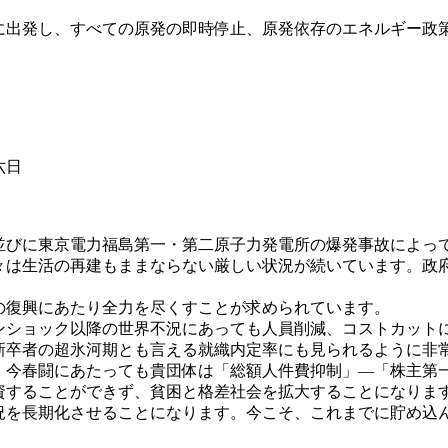
出発し、すべての原発の即時停止、原発依存のエネルギー政
日
びに東京電力福島第一・第二原子力発電所の爆発事故によっ
々は生活の再建もままならない厳しい状況が続いています。政
復興にあたり全力を尽くすことが求められています。
ショック以降の世界不況にあっても人員削減、コストカット
卒者の超氷河期とも言える就織内定率にも見られるように非
。今春闘にあたっても貴団体は「総額人件費抑制」―「株主第
資することができず、貧困と格差社会を拡大することになりま
況を長期化させることになります。今こそ、これまでに貯め込