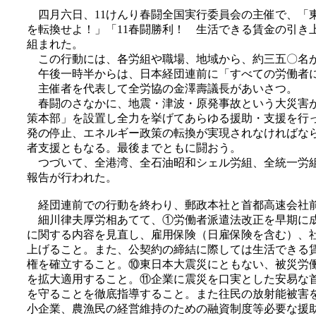
四月六日、11けんり春闘全国実行委員会の主催で、「
を転換せよ！」「11春闘勝利！ 生活できる賃金の引き
組まれた。
この行動には、各労組や職場、地域から、約三五〇名
午後一時半からは、日本経団連前に「すべての労働者に
主催者を代表して全労協の金澤壽議長があいさつ。
春闘のさなかに、地震・津波・原発事故という大災害が
策本部」を設置し全力を挙げてあらゆる援助・支援を行
発の停止、エネルギー政策の転換が実現されなければな
者支援ともなる。最後までともに闘おう。
つづいて、全港湾、全石油昭和シェル労組、全統一労組
報告が行われた。
経団連前での行動を終わり、郵政本社と首都高速会社前
細川律夫厚労相あてて、①労働者派遣法改正を早期に成
に関する内容を見直し、雇用保険（日雇保険を含む）、
上げること。また、公契約の締結に際しては生活できる
権を確立すること。⑩東日本大震災にともない、被災労
を拡大適用すること。⑪企業に震災を口実とした安易な
を守ることを徹底指導すること。また往民の放射能被害
小企業、農漁民の経営維持のための融資制度等必要な援