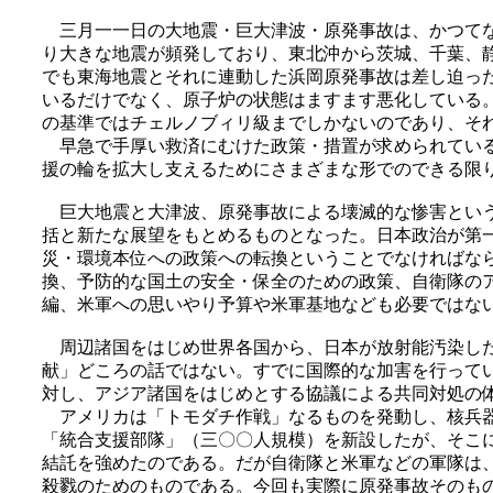
三月一一日の大地震・巨大津波・原発事故は、かつてな
り大きな地震が頻発しており、東北沖から茨城、千葉、
でも東海地震とそれに連動した浜岡原発事故は差し迫っ
いるだけでなく、原子炉の状態はますます悪化している
の基準ではチェルノブィリ級までしかないのであり、そ
早急で手厚い救済にむけた政策・措置が求められている
援の輪を拡大し支えるためにさまざまな形でのできる限
巨大地震と大津波、原発事故による壊滅的な惨害という
括と新たな展望をもとめるものとなった。日本政治が第
災・環境本位への政策への転換ということでなければな
換、予防的な国土の安全・保全のための政策、自衛隊の
編、米軍への思いやり予算や米軍基地なども必要ではな
周辺諸国をはじめ世界各国から、日本が放射能汚染した
献」どころの話ではない。すでに国際的な加害を行って
対し、アジア諸国をはじめとする協議による共同対処の
アメリカは「トモダチ作戦」なるものを発動し、核兵器
「統合支援部隊」（三〇〇人規模）を新設したが、そこ
結託を強めたのである。だが自衛隊と米軍などの軍隊は
殺戮のためのものである。今回も実際に原発事故そのも