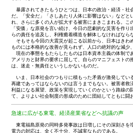
暴露されてきたもうひとつは、日本の政治・経済・社会
だ。「安全だ」「さしあたり人体に影響はない」などと
れ、さらに多くの人が拡大する被害にまきこまれる。こ
「安価」な原発を言い続け、今日の悲劇的な災害を作り
らの責任を追及し、利権癒着構造を解体しなければなら
そもそも今回の大震災が起こる以前から、日本はきわめ
ものには本格的な改善が見られず、人口の絶対的な減少
現在の事態をもたらしたものは日本資本主義の体制であ
アメリカと財界の要求に屈して、自らのマニフェストの
は、迷走・無責任というしかないものだ。
いま、日本社会のつもりに積もった矛盾が激発している
再建であってはならないのは言うまでもない。被害者救
利益になる展望、政策を実現していくのかという路線の
て、よりよい社会制度の形成のために団結してともに闘
急速に広がる東電、経済産業省などへ抗議の声
東電福島原発の同時多発事故は日増しにその深刻さを増
電力の対応は、全く不十分、不誠実なものである。