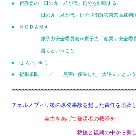
● 都教委の「日の丸・君が代」処分を糾弾する！
「日の丸・君が代」処分取消訴訟東京高裁判決 
● ＫＯＤＡＭＡ
原子力安全委員会か原子力「産業」安全委員
書くということ
● せ ん り ゅ う
● 複眼単眼 ／ 災害に便乗した「大連立」という
チェルノブィリ級の原発事故を起した責任を追及
全力をあげて被災者の救済を！
救援と復興の中から新