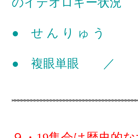
のイデオロギー状況
● せ ん り ゅ う
● 複眼単眼 ／ 
９・19集会は歴史的