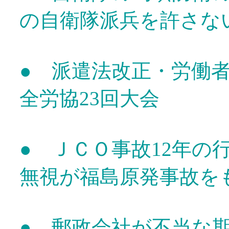
の自衛隊派兵を許さな
● 派遣法改正・労働
全労協23回大会
●
Ｊ
ＣＯ事故12年
無視が福島原発事故を
● 郵政会社が不当