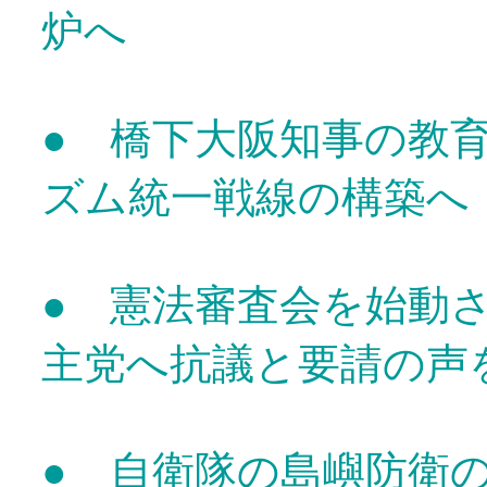
炉へ
● 橋下大阪知事の
ズム統一戦線の構築へ
● 憲法審査会を始動
主党へ抗議と要請の声
● 自衛隊の島嶼防衛