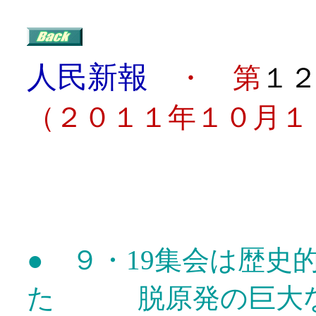
人民新報
・ 第
１
（２０１１年１０月１
目
● ９・19集会は歴史
た 脱原発の巨大な