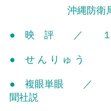
沖縄防衛局前で
● 映 評 ／ １
● せ ん り ゅ う
● 複眼単眼 ／ 
聞社説