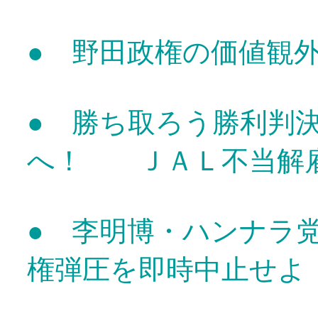
● 野田政権の価値観
● 勝ち取ろう勝利判
へ！ ＪＡＬ不当解
● 李明博・ハンナラ
権弾圧を即時中止せよ