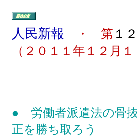
人民新報
・ 第
１
（２０１１年１２月１
目
● 労働者派遣法の骨
正を勝ち取ろう