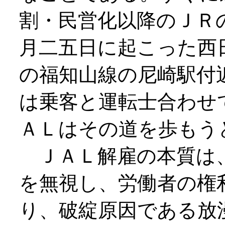
割・民営化以降のＪＲ
月二五日に起こった西
の福知山線の尼崎駅付
は乗客と運転士合わせ
ＡＬはその道を歩もう
ＪＡＬ解雇の本質は、
を無視し、労働者の権
り、破綻原因である放