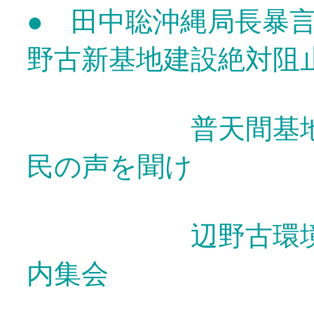
● 田中聡沖縄局長暴
野古新基地建設絶対阻
普天間基地は県
民の声を聞け
辺野古環境アセ
内集会