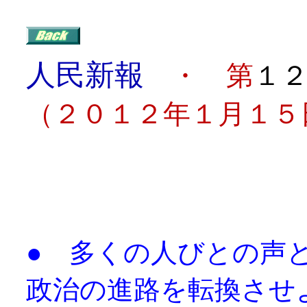
人民新報
・ 第
１
（２０１２年１月１５
目
● 多くの人びとの声
政治の進路を転換させ