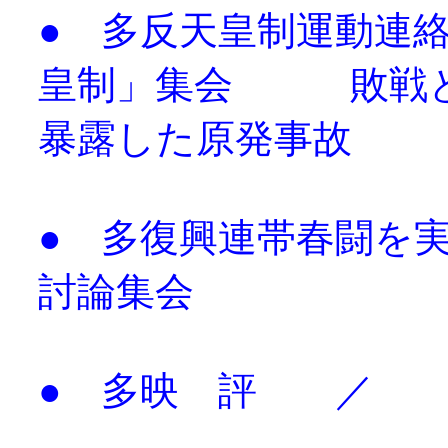
● 多反天皇制運動連
皇制」集会 敗戦と
暴露した原発事故
● 多復興連帯春闘
討論集会
● 多映 評 ／ 