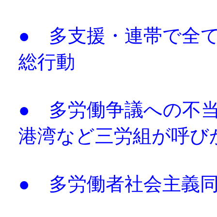
● 多支援・連帯で
総行動
● 多労働争議への不
港湾など三労組が呼び
● 多労働者社会主義