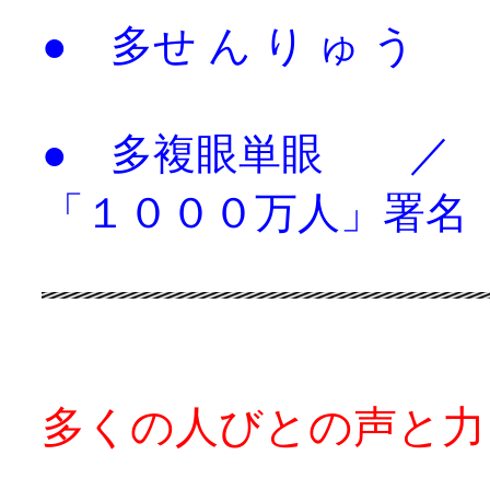
● 多せ ん り ゅ う
● 多複眼単眼 ／
「１０００万人」署名
多くの人びとの声と力