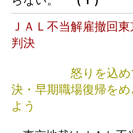
らない。
（Ｔ）
ＪＡＬ不当解雇撤回東
判決
怒りを込め
決・早期職場復帰をめ
よう