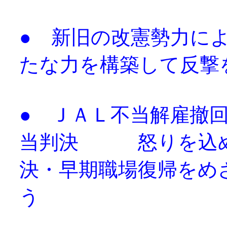
● 新旧の改憲勢力
たな力を構築して反撃
● ＪＡＬ不当解雇撤
当判決 怒りを込め
決・早期職場復帰をめ
う