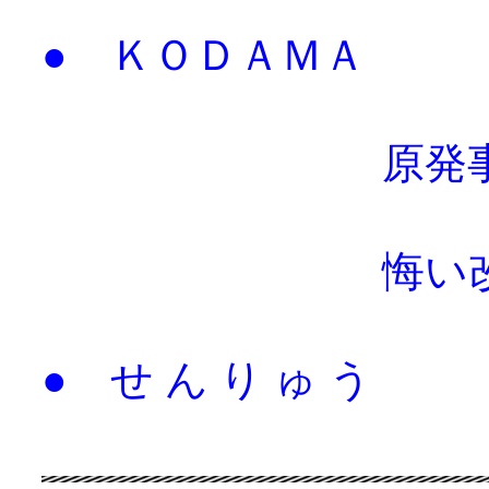
● ＫＯＤＡＭＡ
原発事故と
悔い改めるこ
● せ ん り ゅ う