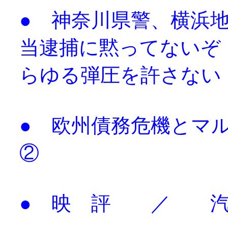
● 神奈川県警、横浜
当逮捕に黙ってない
らゆる弾圧を許さない
● 欧州債務危機とマ
②
● 映 評 ／ 汽