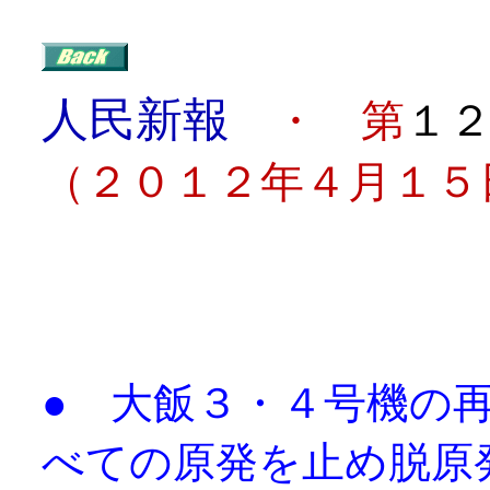
人民新報
・ 第
１
（２０１２年４月１５
目
● 大飯３・４号機
べての原発を止め脱原