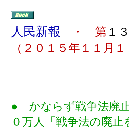
人民新報
・ 第
１
（２０１５年１１月１
目
● かならず戦争法廃
０万人「戦争法の廃止