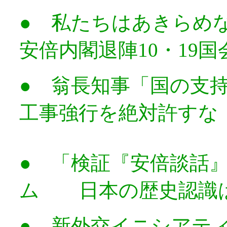
● 私たちはあきら
安倍内閣退陣10・19
● 翁長知事「国の支
工事強行を絶対許すな
● 「検証『安倍談話
ム 日本の歴史認識
● 新外交イニシアテ