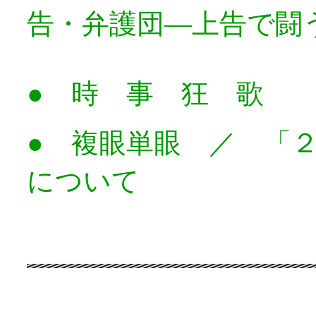
告・弁護団―上告で闘
● 時 事 狂 歌
● 複眼単眼 ／ 「
について