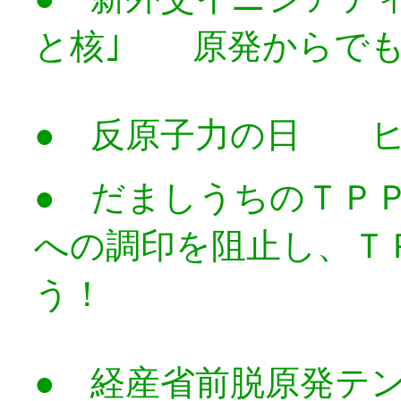
と核｣ 原発からでも
● 反原子力の日 ヒ
● だましうちのＴＰ
への調印を阻止し、Ｔ
う！
● 経産省前脱原発テ