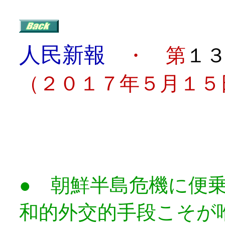
人民新報
・ 第
１
（２０１７年５月１５
目
●
朝鮮半島危機に便
和的外交的手段こそが