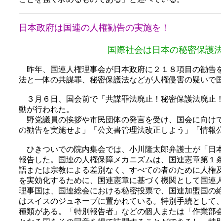
日本政府は国連の人権勧告の実施を！
国際社会は日本の秘密保護法と表現の
昨年、国連人権理事会が日本政府に２１８項目の勧告を
法と一体の共謀罪、秘密保護法などが人権侵害の疑いで
３月６日、国会前で「共謀罪法廃止！秘密保護法廃止！
動が行われた。
野党議員の挨拶や市民団体の発言を受け、国会に向けて
の勧告を実施せよ」「公文書管理法改正しよう」「情報
ひきついでの院内集会では、小川隆太郎弁護士が「日本
報告した。国連の人権保障メカニズムは、国連憲章第１
語または宗教による差別なく、すべての者のために人権
を実効化するために、国連憲章に基づく機関として国連
理事国は、国連総会における秘密投票で、国連加盟国の
はスイスのジュネーブに置かれている。特別手続として
種類がある。「特別報告者」などの個人または「作業部