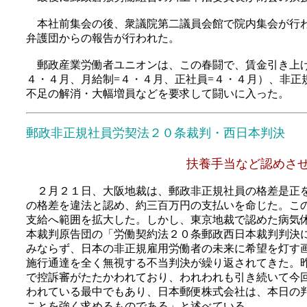
本社前集会の後、衆議院第二議員会館で院内集会が行わ
弁護団からの報告が行われた。
郵政産業労働者ユニオンは、この春闘で、賃金引き上げ
４・４月、月給制=４・４月、正社員=４・４月）、非
不足の解消・大幅増員などを要求して闘いに入った。
郵政非正規社員労契法２０条裁判・西日本判決
扶養手当など認めさせ
２月２１日、大阪地裁は、郵政非正規社員の格差是正を
の格差を違法と認め、約三百万円の支払いを命じた。こ
支給へ範囲を拡大した。しかし、東京地裁で認めた病気
本裁判原告団の「労働契約法２０条郵政西日本裁判判決
みならず、日本の非正規雇用労働者の未来に希望を灯す
施行通達を全く無視する不当判決が繰り返されてきた。
で控訴審がたたかわれており、われわれも引き続いて今
われている最中でもあり、日本郵便株式会社は、本日の
ことを強く求めるものである」と述べている。