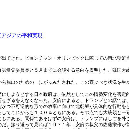
平和実現
出てきた。ピョンチャン・オリンピックに際しての南北朝鮮
労働党委員長と５月までに会談する意向を表明した。韓国大
ら脱出のための一歩がふみだされた。この喜ぶべき状況を生
にしようとする日本政府は、依然としてこの情勢変化を否定
応せざるをえなくなった。安倍によると、トランプとの話では
能かつ不可逆的な形での放棄に向けて北朝鮮が具体的な行動を
そしてこれからも１００％ともにある。その点でも大統領と一
ともにある」関係であるはずの安倍は、トランプにはしごを外
のだ。振り返って見れば１９７１年、安倍の叔父の佐藤栄作が