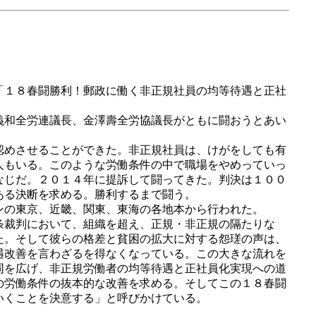
「１８春闘勝利！郵政に働く非正規社員の均等待遇と正社
義和全労連議長、金澤壽全労協議長がともに闘おうとあい
認めさせることができた。非正規社員は、けがをしても有
人もいる。このような労働条件の中で職場をやめっていっ
なじだ。２０１４年に提訴して闘ってきた。判決は１００
ある決断を求める。勝利するまで闘う。
ンの東京、近畿、関東、東海の各地本から行われた。
条裁判において、組織を超え、正規・非正規の隔たりな
た。そして彼らの格差と貧困の拡大に対する怨瑳の声は、
遇改善を言わざるを得なくなっている。この大きな流れを
同を広げ、非正規労働者の均等待遇と正社員化実現への道
の労働条件の抜本的な改善を求める。そしてこの１８春闘
いくことを決意する」と呼びかけている。