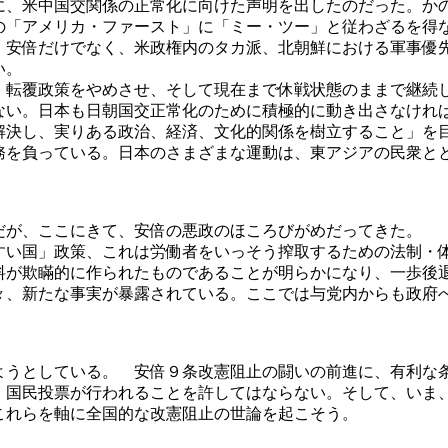
に、米中国交関係の正常化に向けた声明を出したのだった。か
の「アメリカ・ファースト」に「ミー・ツー」と従わざるを得
安倍だけでなく、米政権内のタカ派、北朝鮮における軍事優
い。
転覆政策をやめさせ、そして現在まで休戦状態のままで継続
ない。日本も日朝国交正常化のために積極的に動き出さなけれ
解決し、実りある政治、経済、文化的関係を樹立すること」を
務を負っている。日本のさまざまな運動は、東アジアの民衆と
が、ここにきて、安倍の悪政のほころびがめだってきた。
い国」政策、これは労働者をいっそう搾取するための法制・
料が欺瞞的に作られたものであることが明らかになり、一歩後
々、新たな事実が暴露されている。ここでは与党内からも政府
うとしている。 安倍９条改憲阻止の闘いの前進に、有利な
、国民投票が行われることを許してはならない。そして、いま、
これらを軸に全国的な改憲阻止の世論を起こそう。