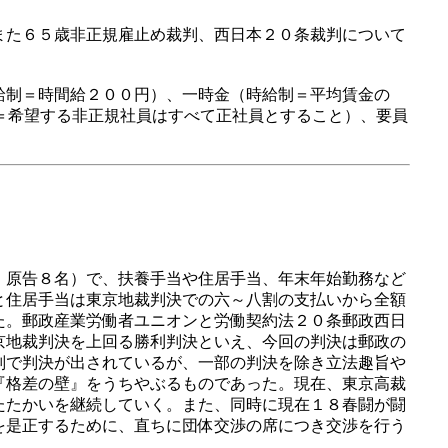
また６５歳非正規雇止め裁判、西日本２０条裁判について
給制＝時間給２００円）、一時金（時給制＝平均賃金の
＝希望する非正規社員はすべて正社員とすること）、要員
、原告８名）で、扶養手当や住居手当、年末年始勤務など
と住居手当は東京地裁判決での六～八割の支払いから全額
た。郵政産業労働者ユニオンと労働契約法２０条郵政西日
京地裁判決を上回る勝利判決といえ、今回の判決は郵政の
判で判決が出されているが、一部の判決を除き立法趣旨や
『格差の壁』をうちやぶるものであった。現在、東京高裁
たたかいを継続していく。また、同時に現在１８春闘が闘
を是正するために、直ちに団体交渉の席につき交渉を行う