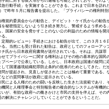
別手続に対する個人等からの通報も可能とされており、そのよ
緊急行動手続」を実施することができる。これまで日本を訪れ
法）で昨年５月に報告書を提出した。「プライバシーの権利特別
権規約委員会からの勧告と、デイビット・ケイ氏からの勧告
報を秘密指定しないよう引き続き努力し、警戒するよう求める
も、国家の安全を脅かすことのない公の利益のための情報を開
いる。
・定期的レビュー）手続きにおける勧告が出て、この３月１６
いる。当然にも受け容れた勧告は、政府としてのフォローアッ
チ氏から日本政府宛書簡が送付されている。それは、共謀罪
わせてプライバシーに関する権利およびその他の基本的な国民
ェブページで公表している。しかし、日本政府は国連の疑問に
として国運越境組織犯罪防止条約の批准のためとしてきた。だ
疑問が提起され、見直しが促されたことは極めて重要である。
てなどの質問事項が政府に提示されている。
民による人権のための闘いを反映した生きた法規範であり、
約機関と人権理事会と特別報告者の複合的なシステムが有機的
ないが、有効な政府への働きかけと市民の支持を伴えば、その
題の解決にチャレンジしていくことができるということだ。