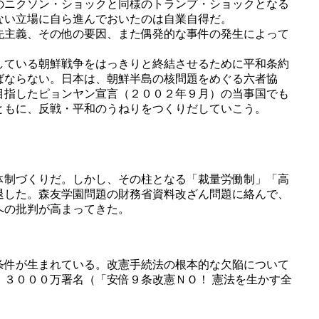
のニクソン・ショックと同様のトランプ・ショックとなる
ない立場に自ら進んでおいたのは自業自得だ。
先主義、その他の要因、また偶発的な事件の発生によって
している朝鮮戦争をはっきりと終結させるために平和条約
ばならない。日本は、朝鮮半島の核問題をめぐる六者協
目指したピョンヤン宣言（２００２年９月）の当事国でも
ともに、反戦・平和のうねりをつくりだしていこう。
体制づくりだ。しかし、その柱となる「裁量労働制」「高
退した。森友学園問題の財務省資料改ざん問題に絡んで、
への批判が高まってきた。
条件が生まれている。改憲手続法の根本的な欠陥について
３０００万署名（「安倍９条改憲ＮＯ！ 憲法を生かす全