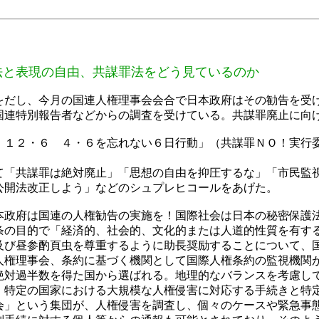
自由、共謀罪法をどう見ているのか
だし、今月の国連人権理事会会合で日本政府はその勧告を受
国連特別報告者などからの調査を受けている。共謀罪廃止に向
１２・６ ４・６を忘れない６日行動」（共謀罪ＮＯ！実行
「共謀罪は絶対廃止」「思想の自由を抑圧するな」「市民監
公開法改正しよう」などのシュプレヒコールをあげた。
政府は国連の人権勧告の実施を！国際社会は日本の秘密保護
条の目的で「経済的、社会的、文化的または人道的性質を有す
及び昼参酌頁虫を尊重するように助長奨励することについて、
人権理事会、条約に基づく機関として国際人権条約の監視機関
絶対過半数を得た国から選ばれる。地理的なバランスを考慮し
、特定の国家における大規模な人権侵害に対応する手続きと特
会」という集団が、人権侵害を調査し、個々のケースや緊急事