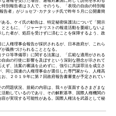
うな通報を受けた場合、通報対象国に対して説明を求める
た特別報告者は３人で、そのうち、「表現の自由の特別報
報告者」がジョセフ･カナタッチ氏で昨年５月に公開書簡
がある。ケイ氏の勧告は、特定秘密保護法について「開示
」とともに、「ジャーナリストの報道活動を萎縮しないよ
示した者が、処罰を受けずに済むことを保障するよう、政
日に人権理事会報告が採択されるが、日本政府が、これら
プが義務づけられることとなる。
（テロ等準備罪）に関する法案は、「広範な適用がされる
の自由の行使に影響を及ぼすという深刻な懸念が示されて
応えず、法案の審議を止めずに、強引に共謀罪法を成立さ
が、同じ国連の人権理事会が選任した専門家から、人権高
なお、２０１９年に第７回政府報告書審査が予定されてい
その問題状況、規範の内容は、我々が直面するさまざまな
に活動しているのであり、その解釈基準、国際人権機関の
内容が実現する可能性がある。国際人権法を武器として秘