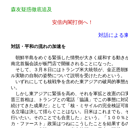
森友疑惑徹底追及
安倍内閣打倒へ！
対話による東アジアの
対話・平和の流れの加速を
朝鮮半島をめぐる緊張した情勢が大きく緩和する動きが
南北首脳会談が板門店で開催されることになった。
そして、３月８日にはトランプ米大統領が、金正恩朝鮮
ル実験の自制の姿勢について説明を受けたためという。
いずれにしても核戦争を含めた東アジアの破局的事態か
い。
しかし東アジアに緊張を高め、それを軍拡と改憲の口実
晋三首相は、トランプとの電話「協議」でこの事態に対
続けてきた成果だ」として「核・ミサイルの完全検証可
る立場は決して揺らぐことはない。日米はこれまでも、
行いたい。そのことでも合意した」という。「１００％
カ・ファースト」政策はつねにこうしたことを結果する