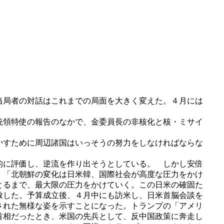
当局者の対話はこれまでの局面を大きく変えた。４月には
統領特使の報告のなかで、金委員長の非核化と核・ミサイ
かすために周辺諸国はいっそうの努力をしなければならな
的に評価し、逆流を作り出そうとしている。 しかし安倍
、「北朝鮮の変化は日米韓、国際社会が高度な圧力をかけ
とるまで、最大限の圧力をかけていく。この日米の確固た
致した。予算成立後、４月中にも訪米し、日米首脳会談を
された無様な姿を示すことになった。トランプの「アメリ
首相だったとき、米国の先兵として、反中国政策に奔走し