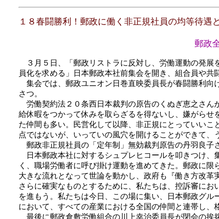
１８春闘勝利！郵政に働く非正規社員の均等待遇
郵政全
３月５日、「郵政リストラに反対し、労働運動の発展を
員化を求める」日本郵政本社前集会を開き、組合員や共
集会では、郵政ユニオン日巻直映委員長が春闘勝利向け
さつ。
労働契約法２０条西日本裁判の原告のくぬぎ恵之さんが
給休暇をつかって休みを取らざるを得ないし、嫌がらせ
た仲間も多い。民営化して以降、非正規にとっていいこ
点ではないが、いっていの風穴を開けることができて、
郵政非正規社員の「定年制」無効裁判原告の丹羽良子さ
日本郵政本社に対するシュプレヒコールを叩きつけ、集
く、職場労働者に呼び掛け運動を進めてきた。郵政に限
大きな流れとなって世論を動かし、政府も『働き方改革
さらに確実なものとするために、私たちは、控訴審にお
を進もう。私たちは今日、この場に集い、日本郵政グル
において、すべての産業における全国の仲間と連帯し、
最後に郵政倉敷労働組合の川上幸治委員長が閉会の挨