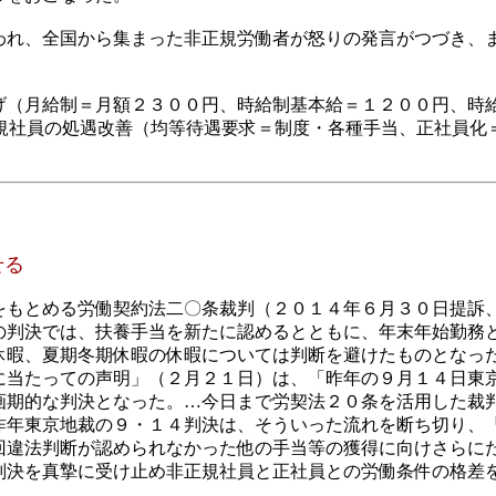
れ、全国から集まった非正規労働者が怒りの発言がつづき、
（月給制＝月額２３００円、時給制基本給＝１２００円、時
正規社員の処遇改善（均等待遇要求＝制度・各種手当、正社員化
る
もとめる労働契約法二〇条裁判（２０１４年６月３０日提訴
の判決では、扶養手当を新たに認めるとともに、年末年始勤務
休暇、夏期冬期休暇の休暇については判断を避けたものとなっ
に当たっての声明」（２月２１日）は、「昨年の９月１４日東
画期的な判決となった。…今日まで労契法２０条を活用した裁
昨年東京地裁の９・１４判決は、そういった流れを断ち切り、
回違法判断が認められなかった他の手当等の獲得に向けさらに
判決を真摯に受け止め非正規社員と正社員との労働条件の格差