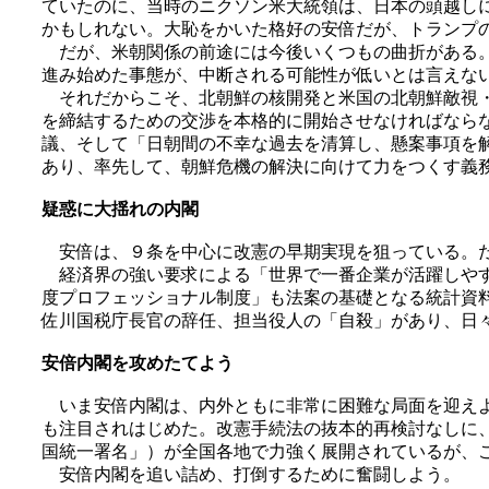
ていたのに、当時のニクソン米大統領は、日本の頭越し
かもしれない。大恥をかいた格好の安倍だが、トランプ
だが、米朝関係の前途には今後いくつもの曲折がある。
進み始めた事態が、中断される可能性が低いとは言えな
それだからこそ、北朝鮮の核開発と米国の北朝鮮敵視・
を締結するための交渉を本格的に開始させなければなら
議、そして「日朝間の不幸な過去を清算し、懸案事項を
あり、率先して、朝鮮危機の解決に向けて力をつくす義
疑惑に大揺れの内閣
安倍は、９条を中心に改憲の早期実現を狙っている。だ
経済界の強い要求による「世界で一番企業が活躍しやす
度プロフェッショナル制度」も法案の基礎となる統計資
佐川国税庁長官の辞任、担当役人の「自殺」があり、日
安倍内閣を攻めたてよう
いま安倍内閣は、内外ともに非常に困難な局面を迎えよ
も注目されはじめた。改憲手続法の抜本的再検討なしに
国統一署名」）が全国各地で力強く展開されているが、
安倍内閣を追い詰め、打倒するために奮闘しよう。