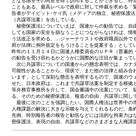
となる国をその同意を得て訪問することができるし、特
こともある。最高レベルで政府に対して仲裁を求める「
告者がデイビット･ケイ氏（メディアの独立、秘密保護
（共謀罪法案）を出している。
秘密保護法についていえば、国連からの勧告では、自由
しても国家の安全を損なうことにつながらなければ、情
う法改正を求める。…ジャーナリストや政府職員以外で
府が法律に例外規定をもうけることを提案する」として
昨年の１１月１４日に国連人権委員会のＵＰＲ（普遍的
の勧告を受け容れるかどうかに国際的な注目が集まって
次に共謀罪についての国連からの懸念表明では、カナタ
可能性があることから、現状で、また他の法律と組み合
います」として深刻な懸念を表明するもので、国連のウ
せた。日本政府は、これまで共謀罪法案を制定する根拠
等弁務官事務所を介して、国会審議中の法案について、
る。そのための秘密保護法、報道の自由、共謀罪に関し
最後に次のことを強調したい。国際人権法は世界中の市
人権課題の解決に大きな示唆を与えてくれるものだ。条
先例、特別報告者の報告と勧告などには法的な拘束力は
密保護法、表現の自由、共謀罪などのさまざまな人権課