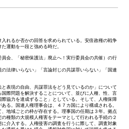
け入れるか否かの回答を求められている。安倍政権の戦争
けた運動を一段と強める時だ。
委員会、「秘密保護法」廃止へ！実行委員会の共催）の行
視の法律いらない」「言論封じの共謀罪いらない」「国連
法と表現の自由、共謀罪法をどう見ているのか」について
る国際問題を解決することについて、並びに人種、性、言
国際協力を達成ずること」としている。そして、人権保障
がある。国連人権理事会は、４７カ国により構成される。
て、地域ごとの枠が存在する。理事国の任期は３年。拠点
定の種類の大規模人権害をテーマとして行われる手続の２
態に介入する。人権侵害の調査を行うに際して、調査対象