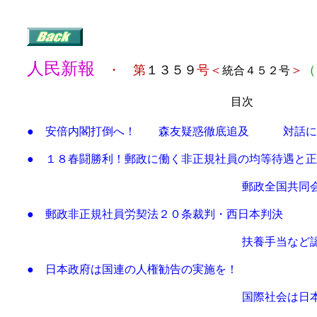
人民新報
・ 第
１３５９
号＜
＞
（
統合４５２号
目次
●
安倍内閣打倒へ！
森友疑惑徹底追及 対話に
● １８春闘勝利！郵政に働く非正規社員の均等待遇と
郵政全国共同会議が春闘
● 郵政非正規社員労契法２０条裁判・西日本判決
扶養手当など認めさ
● 日本政府は国連の人権勧告の実施を！
国際社会は日本の秘密保護法と表現