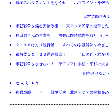
● 職場のハラスメントをなくせ！ ハラスメントを包
日本労働弁護団の「職場のいじめ・
● 米朝戦争を煽る安倍政権 東アジア民衆の連帯した
● 袴田巌さんの再審を 検察は即時抗告を取り下げろ
● ２・１６けんり総行動 すべての争議解決をめざし
● 都教委１０・２３通達撤回！ 「日の丸・君が代
● 米朝戦争をさせない！ 東アジアに非核・平和の大
戦争させない・９粂壊すな！総が
● せ ん り ゅ う
● 複眼単眼 ／ 戦争反対、北東アジアの平和をめ