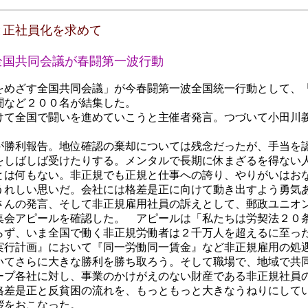
と正社員化を求めて
国共同会議が春闘第一波行動
めざす全国共同会議」が今春闘第一波全国統一行動として、
闘など２００名が結集した。
て全国で闘いを進めていこうと主催者発言。つづいて小田川
勝利報告。地位確認の棄却については残念だったが、手当を
をしばしば受けたりする。メンタルで長期に休まざるを得ない
とは何もない。非正規でも正規と仕事への誇り、やりがいはお
うれしい思いだ。会社には格差是正に向けて動き出すよう勇気
んの発言、そして非正規雇用社員の訴えとして、郵政ユニオ
会アピールを確認した。 アピールは「私たちは労契法２０
らず、いま全国で働く非正規労働者は２千万人を超えるに至っ
実行計画』において『同一労働同一賃金』など非正規雇用の処
いてさらに大きな勝利を勝ち取ろう。そして職場で、地域で共
ープ各社に対し、事業のかけがえのない財産である非正規社員
格差是正と反貧困の流れを、もっともっと大きなうねりにして
拶をおこなった。