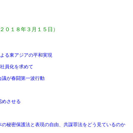
２０１８年３月１５日）
よる東アジアの平和実現
正社員化を求めて
第一波行動
せる
の自由、共謀罪法をどう見ているのか