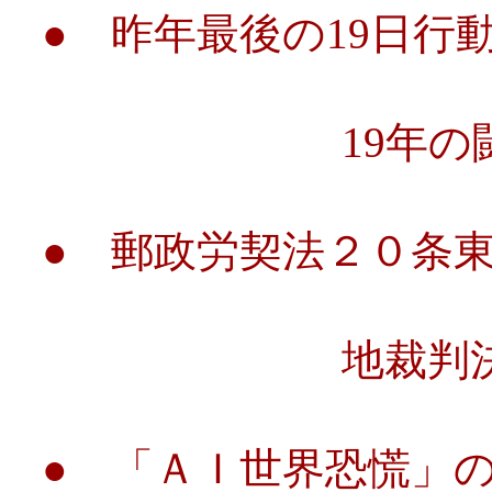
● 昨年最後の19日行
19年の闘い
● 郵政労契法２０条
地裁判決より
● 「ＡＩ世界恐慌」