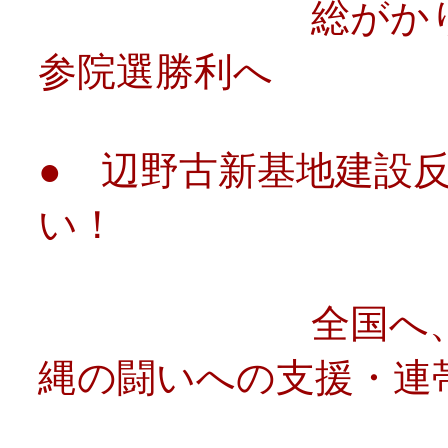
総がかりの闘い
参院選勝利へ
● 辺野古新基地建設
い！
全国へ、そして
縄の闘いへの支援・連