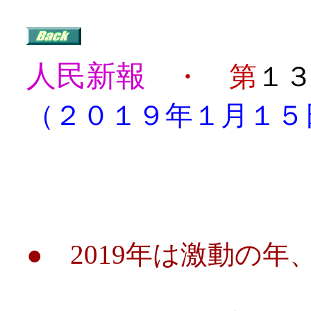
人民新報
・ 第
１
（２０１９年１月１５
目
● 2019年は激動の年