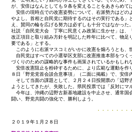
が、安倍はなんとしても９条を変えることをあきらめて
安倍の現時点での改憲姿勢について、右派勢力はどのよ
やよし。首相と自民党に期待するのはその実行である」
え、賛同の輪を広げる努力は必ずしも十分ではなかった
社説「自民党大会 丁寧に民意くみ政策に生かせ」は、
改正項目と取り組み方針を明記した昨年に比べて、物足
要である」とする。
このように右派マスコミがいかに改憲を煽ろうとも、世
自民党はすべての小選挙区支部に改憲推進本部をつくっ
づくりのための謀略的な事件も画策されているかもしれ
安倍改憲阻止を粉砕するために、より広範な運動を作り
８日「野党党首会談合意事項」（二面に掲載）で、安倍
そして当面の課題として、２月２４日投開票の「辺野古
ようとしてきたが、失敗した。県民投票では「反対にマ
今年は、沖縄の辺野古新基地建設を中止させ、通常国会
闘い、野党共闘の強化で、勝利しよう。
・・・・・・・・
２０１９年１月２８日