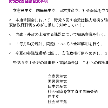
野党党首会談合意事項
立憲民主党、国民民主党、日本共産党、社会保障を立て
○ 本通常国会において、野党５党１会派は協力連携を
安倍政権打倒をめざし厳しく対峙していく。
○ 内政・外政の山積する課題について徹底審議を行う。
○ 「毎月勤労統計」問題についての全容解明を行う。
○ 今夏の参議院選挙に際し、安倍政権打倒をめざし、
野党５党１会派の幹事長・書記局長は、これらの確認事
立憲民主党 枝野
国民民主党 玉木
日本共産党 志位
社会保障を立て直す国民会議 野
自由党 小沢 
社会民主党 又市