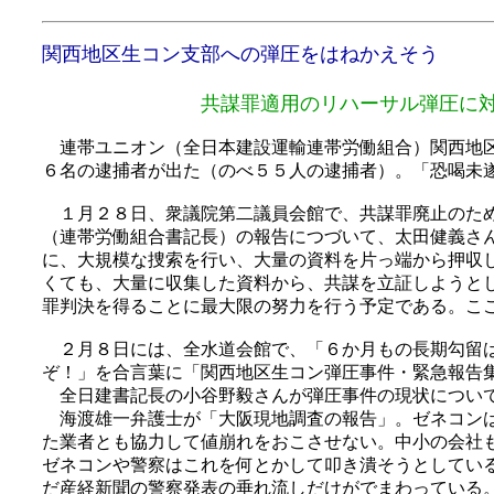
関西地区生コン支部への弾圧をはねかえそう
共謀罪適用のリハーサル弾圧に
連帯ユニオン（全日本建設運輸連帯労働組合）関西地区
６名の逮捕者が出た（のべ５５人の逮捕者）。「恐喝未
１月２８日、衆議院第二議員会館で、共謀罪廃止のため
（連帯労働組合書記長）の報告につづいて、太田健義さ
に、大規模な捜索を行い、大量の資料を片っ端から押収
くても、大量に収集した資料から、共謀を立証しようと
罪判決を得ることに最大限の努力を行う予定である。こ
２月８日には、全水道会館で、「６か月もの長期勾留は
ぞ！」を合言葉に「関西地区生コン弾圧事件・緊急報告
全日建書記長の小谷野毅さんが弾圧事件の現状につい
海渡雄一弁護士が「大阪現地調査の報告」。ゼネコンは
た業者とも協力して値崩れをおこさせない。中小の会社
ゼネコンや警察はこれを何とかして叩き潰そうとしてい
だ産経新聞の警察発表の垂れ流しだけがでまわっている