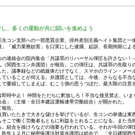
対し、多くの運動が共に闘いを進めよう
生コン支部への一部悪質企業、排外差別主義ヘイト集団と一
遂」「威力業務妨害」を口実にした逮捕、起訴、長期拘留によ
の連絡会の院内集会「共謀罪のリハーサル弾圧を許さない！
ん（関西生コン弁護団）が報告。この弾圧は、共謀罪の先取り
した。議事録などの紙媒体だけでなく、スマホのライン・メー
していることが伺える。弁護団としては、今後、さらなる不当
こで萎縮してしまえば、むこう側の思うつぼだ。最大限の注意
即時中止！ 仲間をただちに釈放しろ！不当な接見禁止、いま
集会」（主催・全日本建設運輸連帯労働組合）が開かれた。
て報告。
買いたたきで大きな儲けを挙げているが、生コンの単価は東
もそこで働く労働者もともに利益をとれることになる。また当
る。組合を抜けろなどの強要も行われている。それが今回の弾
。昨年１２月に秘密保護法対策弁護団は総会で、「全日建関西