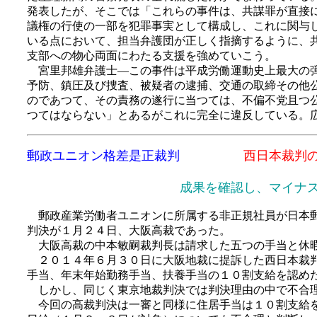
発表したが、そこでは「これらの事件は、共謀罪が直接
議権の行使の一部を犯罪事実として構成し、これに関与
いる点において、担当弁護団が正しく指摘するように、
支部への物心両面にわたる支援を強めていこう。
宮里邦雄弁護士―この事件は平成労働運動史上最大の弾
予防、鎮圧及び捜査、被疑者の逮捕、交通の取締その他
のであつて、その責務の遂行に当つては、不偏不党且つ
つてはならない」とあるがこれに完全に違反している。
郵政ユニオン格差是正裁判
西日本裁判の大
成果を確認し、マイナス
郵政産業労働者ユニオンに所属する非正規社員が日本郵
判決が１月２４日、大阪高裁であった。
大阪高裁の中本敏嗣裁判長は請求した五つの手当と休暇
２０１４年６月３０日に大阪地裁に提訴した西日本裁判
手当、年末年始勤務手当、扶養手当の１０割支給を認め
しかし、同じく東京地裁判決では判決理由の中で不合理
今回の高裁判決は一審と同様に住居手当は１０割支給を