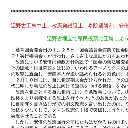
辺野古工事中止、改憲発議阻止、参院選勝利、安
辺野古埋立て県民投票に圧勝しよ
通常国会開会日の１月２８日、国会議員会館前で国会開
Ｏ！実行委員会）が行われ、さまざまな運動が力をあわ
改憲について安倍は施政方針演説で「国会の憲法審査会
その隠蔽・忖度問題をはじめ、いわゆるアベノミクスの
の攻撃に直面し、安倍本人が追い詰められると気色ばむ
２月１０日には、自民党定期大会がひらかれた。その運
代に即した憲法の改正に向けて道筋をつける覚悟」をあ
改憲を党是とする自民党内には、９条改憲について、① 
性格をより明確化する改正を行うべき｣との意見があっ
に自衛隊を書き込む形での明文改憲を言い出したのは、
抵抗を少なくして、ダマシ改憲の手段で突破しようとし
実現させることである。
しかし、安倍の改憲強行の前にたちはだかるものは多い
党・公明党という難問が浮上してきている。そのため、