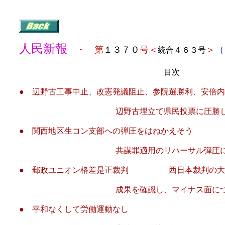
人民新報
・ 第
１３７０
号＜
＞
（
統合４６３号
目次
● 辺野古工事中止、改憲発議阻止、参院選勝利、安倍
辺野古埋立て県民投票に圧勝し
●
関西地区生コン支部への弾圧をはねかえそう
共謀罪適用のリハーサル弾圧に対し、多
●
郵政ユニオン格差是正裁判 西日本裁判の大
成果を確認し、マイナス面について上
●
平和なくして労働運動なし