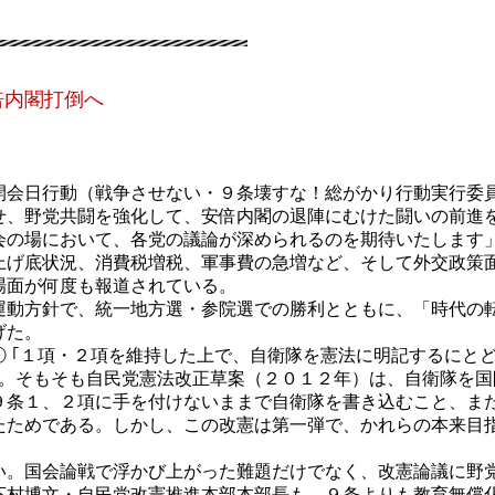
倍内閣打倒へ
う
会日行動（戦争させない・９条壊すな！総がかり行動実行委
せ、野党共闘を強化して、安倍内閣の退陣にむけた闘いの前進
の場において、各党の議論が深められるのを期待いたします
上げ底状況、消費税増税、軍事費の急増など、そして外交政策
場面が何度も報道されている。
動方針で、統一地方選・参院選での勝利とともに、「時代の
げた。
｢１項・２項を維持した上で、自衛隊を憲法に明記するにとど
た。そもそも自民党憲法改正草案（２０１２年）は、自衛隊を
９条１、２項に手を付けないままで自衛隊を書き込むこと、ま
たためである。しかし、この改憲は第一弾で、かれらの本来目
。国会論戦で浮かび上がった難題だけでなく、改憲論議に野
下村博文・自民党改憲推進本部本部長も、９条よりも教育無償