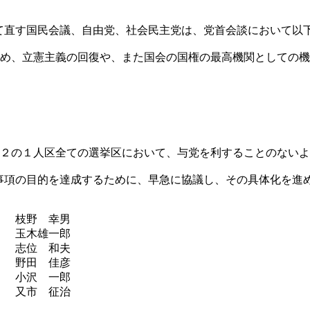
直す国民会議、自由党、社会民主党は、党首会談において以
強め、立憲主義の回復や、また国会の国権の最高機関としての
３２の１人区全ての選挙区において、与党を利することのない
項の目的を達成するために、早急に協議し、その具体化を進
 幸男
雄一郎
 和夫
田 佳彦
一郎
 征治