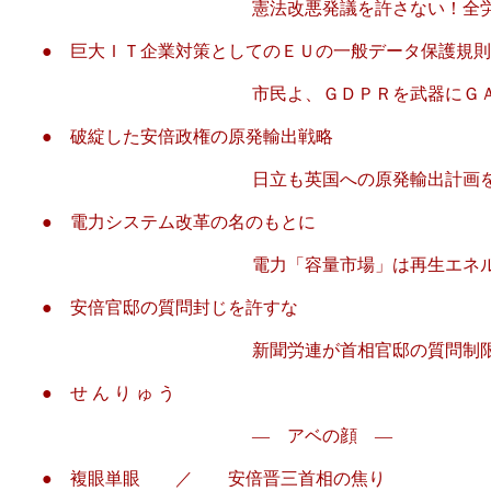
憲法改悪発議を許さない！全労協
●
巨大ＩＴ企業対策としてのＥＵの一般データ保護規則
市民よ、ＧＤＰＲを武器にＧＡＦＡ
●
破綻した安倍政権の原発輸出戦略
日立も英国への原発輸出計画を
●
電力システム改革の名のもとに
電力「容量市場」は再生エネルギーへの趨
●
安倍官邸の質問封じを許すな
新聞労連が首相官邸の質問制限に
●
せ ん り ゅ う
― アベの顔 ―
●
複眼単眼 ／ 安倍晋三首相の焦り