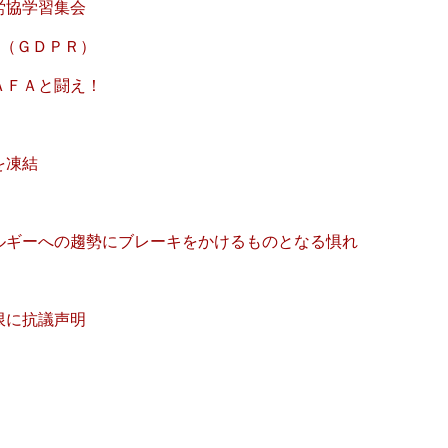
学習集会
（ＧＤＰＲ）
と闘え！
凍結
勢にブレーキをかけるものとなる惧れ
抗議声明