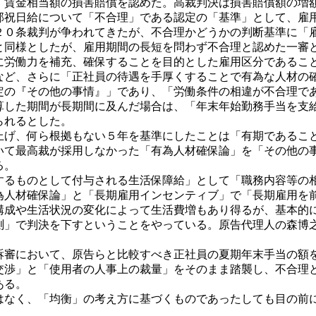
、賃金相当額の損害賠償を認めた。高裁判決は損害賠償額の増
部祝日給について「不合理」である認定の「基準」として、雇
２０条裁判が争われてきたが、不合理かどうかの判断基準に「
同様としたが、雇用期間の長短を問わず不合理と認めた一審
に労働力を補充、確保することを目的とした雇用区分であるこ
など、さらに「正社員の待遇を手厚くすることで有為な人材の
定の『その他の事情』」であり、「労働条件の相違が不合理で
した期間が長期間に及んだ場合は、「年末年始勤務手当を支
られるとした。
げ、何ら根拠もない５年を基準にしたことは「有期であるこ
いて最高裁が採用しなかった「有為人材確保論」を「その他の
る。
るものとして付与される生活保障給」として「職務内容等の
為人材確保論」と「長期雇用インセンティブ」で「長期雇用を
構成や生活状況の変化によって生活費増もあり得るが、基本的
測」で判決を下すということをやっている。原告代理人の森博
審において、原告らと比較すべき正社員の夏期年末手当の額
交渉」と「使用者の人事上の裁量」をそのまま踏襲し、不合理
ある。
なく、「均衡」の考え方に基づくものであったしても目の前