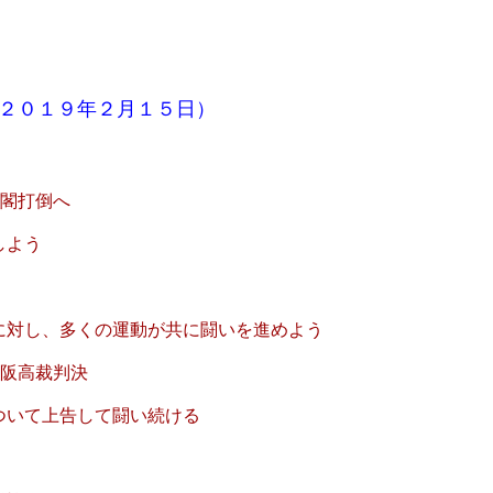
２０１９年２月１５日）
内閣打倒へ
よう
くの運動が共に闘いを進めよう
阪高裁判決
告して闘い続ける