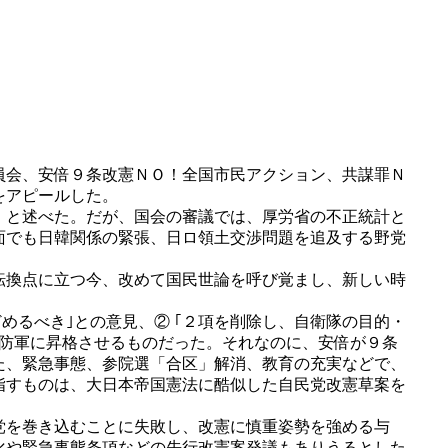
員会、安倍９条改憲ＮＯ！全国市民アクション、共謀罪Ｎ
をアピールした。
」と述べた。だが、国会の審議では、厚労省の不正統計と
面でも日韓関係の緊張、日ロ領土交渉問題を追及する野党
転換点に立つ今、改めて国民世論を呼び覚まし、新しい時
めるべき｣との意見、② ｢２項を削除し、自衛隊の目的・
国防軍に昇格させるものだった。それなのに、安倍が９条
た、緊急事態、参院選「合区」解消、教育の充実などで、
指すものは、大日本帝国憲法に酷似した自民党改憲草案を
党を巻き込むことに失敗し、改憲に慎重姿勢を強める与
化や緊急事態条項などの先行改憲案発議もありうるとした