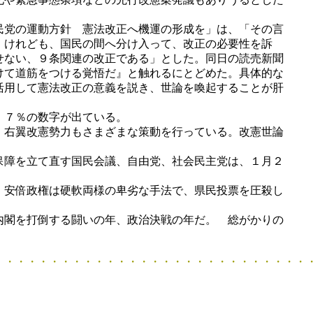
民党の運動方針 憲法改正へ機運の形成を」は、「その言
。けれども、国民の間へ分け入って、改正の必要性を訴
せない、９条関連の改正である」とした。同日の読売新聞
けて道筋をつける覚悟だ』と触れるにとどめた。具体的な
活用して憲法改正の意義を説き、世論を喚起することが肝
・７％の数字が出ている。
。右翼改憲勢力もさまざまな策動を行っている。改憲世論
保障を立て直す国民会議、自由党、社会民主党は、１月２
。安倍政権は硬軟両様の卑劣な手法で、県民投票を圧殺し
内閣を打倒する闘いの年、政治決戦の年だ。 総がかりの
・・・・・・・・・・・・・・・・・・・・・・・・・・・