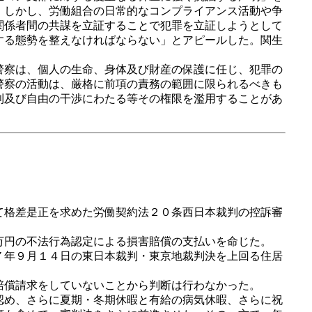
。しかし、労働組合の日常的なコンプライアンス活動や争
関係者間の共謀を立証することで犯罪を立証しようとして
する態勢を整えなければならない」とアピールした。関生
警察は、個人の生命、身体及び財産の保護に任じ、犯罪の
警察の活動は、厳格に前項の責務の範囲に限られるべきも
利及び自由の干渉にわたる等その権限を濫用することがあ
。
て格差是正を求めた労働契約法２０条西日本裁判の控訴審
万円の不法行為認定による損害賠償の支払いを命じた。
７年９月１４日の東日本裁判・東京地裁判決を上回る住居
賠償請求をしていないことから判断は行わなかった。
認め、さらに夏期・冬期休暇と有給の病気休暇、さらに祝