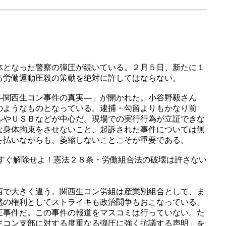
体となった警察の弾圧が続いている。２月５日、新たに１
る労働運動圧殺の策動を絶対に許してはならない。
―関西生コン事件の真実―」が開かれた。小谷野毅さん
のようなものとなっている。逮捕・勾留よりもかなり前
ルやＵＳＢなどが中心だ。現場での実行行為が立証できな
な身体拘束をさせないこと、起訴された事件については無
を払いながらも、萎縮しないことこそが重要である。
すぐ解除せよ！憲法２８条・労働組合法の破壊は許さない
西で大きく違う。関西生コン労組は産業別組合として、ま
然の権利としてストライキも政治闘争もおこなっている。
圧事件だ。この事件の報道をマスコミは行っていない。た
生コン支部に対する度重なる弾圧に強く抗議する声明」を