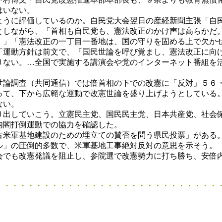
はいない。
うに評価しているのか。自民党大会翌日の産経新聞主張「自
としながら、「首相も自民党も、憲法改正のかけ声は高らかだ
。」「憲法改正の一丁目一番地は、国の守りを固める上で欠か
「運動方針は前文で、『国民世論を呼び覚まし、憲法改正に向
りない。…全国で実施する講演会や党のインターネット番組を
論調査（共同通信）では倍首相の下での改憲に「反対」５６
て、下から広範な運動で改憲世論を盛り上げようとしている
ない。
出していこう。立憲民主党、国民民主党、日本共産党、社会
内閣打倒運動での協力を確認した。
米軍基地建設のための埋立ての賛否を問う県民投票」がある
ル」の圧倒的多数で、米軍基地工事絶対反対の意思を示そう。
でも改憲発議を阻止し、参院選で改憲勢力に打ち勝ち、安倍
・・・・・・・・・・・・・・・・・・・・・・・・・・・・