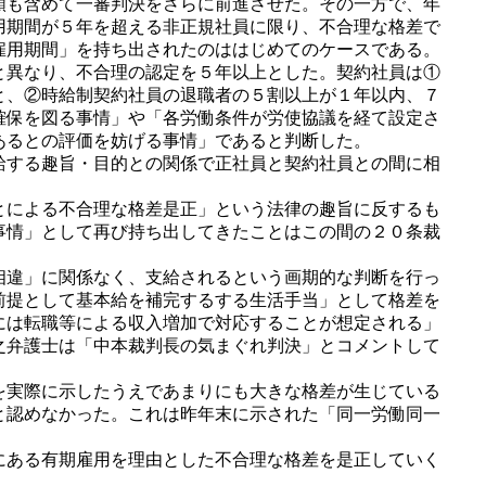
額も含めて一審判決をさらに前進させた。その一方で、年
用期間が５年を超える非正規社員に限り、不合理な格差で
雇用期間」を持ち出されたのははじめてのケースである。
と異なり、不合理の認定を５年以上とした。契約社員は①
と、②時給制契約社員の退職者の５割以上が１年以内、７
確保を図る事情」や「各労働条件が労使協議を経て設定さ
あるとの評価を妨げる事情」であると判断した。
給する趣旨・目的との関係で正社員と契約社員との間に相
とによる不合理な格差是正」という法律の趣旨に反するも
事情」として再び持ち出してきたことはこの間の２０条裁
相違」に関係なく、支給されるという画期的な判断を行っ
前提として基本給を補完するする生活手当」として格差を
には転職等による収入増加で対応することが想定される」
之弁護士は「中本裁判長の気まぐれ判決」とコメントして
を実際に示したうえであまりにも大きな格差が生じている
と認めなかった。これは昨年末に示された「同一労働同一
にある有期雇用を理由とした不合理な格差を是正していく