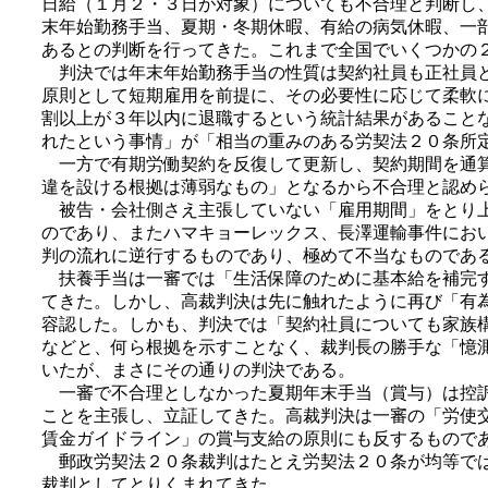
日給（１月２・３日が対象）についても不合理と判断し
末年始勤務手当、夏期・冬期休暇、有給の病気休暇、一
あるとの判断を行ってきた。これまで全国でいくつかの
判決では年末年始勤務手当の性質は契約社員も正社員と
原則として短期雇用を前提に、その必要性に応じて柔軟
割以上が３年以内に退職するという統計結果があること
れたという事情」が「相当の重みのある労契法２０条所
一方で有期労働契約を反復して更新し、契約期間を通算
違を設ける根拠は薄弱なもの」となるから不合理と認め
被告・会社側さえ主張していない「雇用期間」をとり上
のであり、またハマキョーレックス、長澤運輸事件にお
判の流れに逆行するものであり、極めて不当なものであ
扶養手当は一審では「生活保障のために基本給を補完す
てきた。しかし、高裁判決は先に触れたように再び「有
容認した。しかも、判決では「契約社員についても家族
などと、何ら根拠を示すことなく、裁判長の勝手な「憶
いたが、まさにその通りの判決である。
一審で不合理としなかった夏期年末手当（賞与）は控訴
ことを主張し、立証してきた。高裁判決は一審の「労使
賃金ガイドライン」の賞与支給の原則にも反するもので
郵政労契法２０条裁判はたとえ労契法２０条が均等では
裁判としてとりくまれてきた。