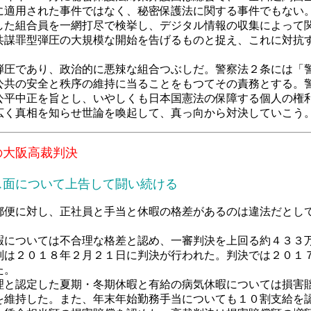
に適用された事件ではなく、秘密保護法に関する事件でもない
した組合員を一網打尽で検挙し、デジタル情報の収集によって
共謀罪型弾圧の大規模な開始を告げるものと捉え、これに対抗
圧であり、政治的に悪辣な組合つぶしだ。警察法２条には「
公共の安全と秩序の維持に当ることをもつてその責務とする。
公平中正を旨とし、いやしくも日本国憲法の保障する個人の権
広く真相を知らせ世論を喚起して、真っ向から対決していこう
阪高裁判決
面について上告して闘い続ける
便に対し、正社員と手当と休暇の格差があるのは違法だとし
については不合理な格差と認め、一審判決を上回る約４３３
は２０１８年２月２１日に判決が行われた。判決では２０１
た。
と認定した夏期・冬期休暇と有給の病気休暇については損害
維持した。また、年末年始勤務手当についても１０割支給を