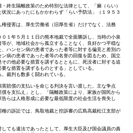
離・終生隔離政策のため特別な法律として、「癩（らい）
た状況にあったにもかかわらず「らい予防法」（１９５３
人権侵害は、厚生労働省（旧厚生省）だけでなく、法務
００１年５月１１日の熊本地裁で全面勝訴し、当時の小泉
者等が、地域社会から孤立することなく、良好かつ平穏な
た、ハンセン病の患者であった者等に対する偏見と差別の
セン病の患者であった者等の名誉の回復を図るため、国立
発その他必要な措置を講ずるとともに、死没者に対する追
必要な措置を講ずるものとする」としている。
る。裁判も数多く闘われている。
損害賠償の支払いを命じる判決を言い渡した。主な争点
賠償を支払え」とし、「隔離政策により、家族が国民から
原告らは人格形成に必要な最低限度の社会生活を喪失し
同種の訴訟では、鳥取地裁と控訴審の広島高裁松江支部が
対しても違法であったとして、厚生大臣及び国会議員の責