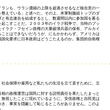
イランも、ウラン濃縮の上限を超過させるなど核合意の一
を整えている」と述べた。その上、米軍制服組トップのダ
軍と有志連合を結成するとし、数週間以内に参加国を募る
を起こすことだ。２００３年のイラク戦争で、当時のブッ
たイラク・フセイン政権の大量破壊兵器の保有、アルカイ
ることはできないだろうが、にもかかわらず、アメリカは
戦国化要求に日本政府はどうこたえるのか。集団的自衛権
・・・・・・・・・・・・・・・・・・・・・・・・
、社会保障や雇用など私たちの生活を立て直すために、立
首相の政権運営は国民に対する説明責任を果たしたまっと
く無視したことに現れているように、安倍政権と自民党は
つき、事実を隠蔽して恥じるところがありません。このよ
う。