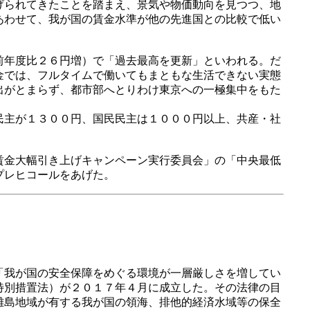
げられてきたことを踏まえ、景気や物価動向を見つつ、地
あわせて、我が国の賃金水準が他の先進国との比較で低い
前年度比２６円増）で「過去最高を更新」といわれる。だ
金では、フルタイムで働いてもまともな生活できない実態
出がとまらず、都市部へとりわけ東京への一極集中をもた
民主が１３００円、国民民主は１０００円以上、共産・社
賃金大幅引き上げキャンペーン実行委員会」の「中央最低
プレヒコールをあげた。
「我が国の安全保障をめぐる環境が一層厳しさを増してい
特別措置法）が２０１７年４月に成立した。その法律の目
離島地域が有する我が国の領海、排他的経済水域等の保全