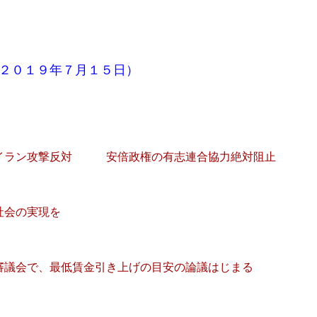
２０１９年７月１５日）
反対 安倍政権の有志連合協力絶対阻止
の実現を
低賃金引き上げの目安の論議はじまる