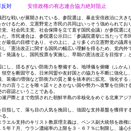
撃反対
安倍政権の有志連合協力絶対阻止
烈な戦いが展開されている。参院選は、暴走安倍政治に大き
をかけるため、立憲野党と市民の共同はいっそう強められてお
産党、社会民主党、社会保障を立て直す国民会議）が参院選に
った。市民連合は、参院選公示日に「参議院選挙に当たって市
が最低の目標であり、その上に、より多くの立憲野党の議席
し「憲法改正に関する国民の幅広い理解を得るため、党内外
案・発議をし、国民投票を実施し、早期の憲法改正を目指す」
にし、揺るぎない防衛力を整備する。地球儀を俯瞰（ふかん
・領空を断固守る。日米同盟や友好国との協力を不断に強化し
員、装備の増強など防衛力の質と量を抜本的に拡充、強化する
リカの言うことを唯々諾々ときかない国や勢力へ攻撃を仕掛け
使の容認ということである。
瀬戸際とまで危惧された朝鮮半島の非核化をめぐる北東アジ
。
目指して、落ち目の人気を挽回し、強固な支持基盤を獲得す
いる。
ラエル支持のキリスト教原理主義は、ペンス副大統領を政権
１５年７月、ウラン濃縮率の上限を３・６７％に制限し、遠心