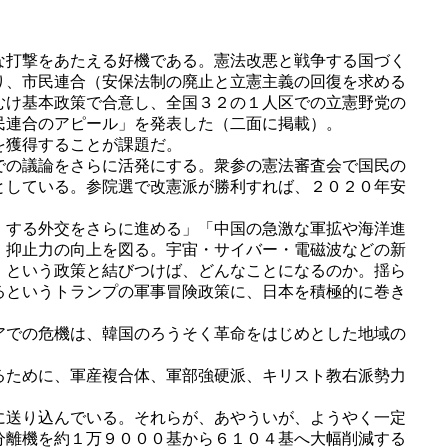
な打撃をあたえる好機である。憲法改悪と戦争する国づく
り、市民連合（安保法制の廃止と立憲主義の回復を求める
むけ基本政策で合意し、全国３２の１人区での立憲野党の
民連合のアピール」を発表した（二面に掲載）。
を獲得することが課題だ。
での議論をさらに活発にする。衆参の憲法審査会で国民の
としている。参院選で改憲派が勝利すれば、２０２０年安
）する外交をさらに進める」「中国の急激な軍拡や海洋進
、抑止力の向上を図る。宇宙・サイバー・電磁波などの新
」という政策と結びつけば、どんなことになるのか。揺ら
るというトランプの軍事冒険政策に、日本を積極的に巻き
アでの危機は、韓国のろうそく革命をはじめとした地域の
るために、軍産複合体、軍部強硬派、キリスト教右派勢力
に送り込んでいる。それらが、あやういが、ようやく一定
分離機を約１万９０００基から６１０４基へ大幅削減する