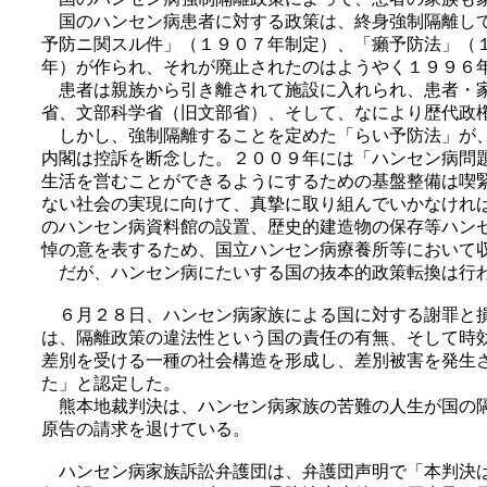
国のハンセン病患者に対する政策は、終身強制隔離して
予防ニ関スル件」（１９０７年制定）、「癩予防法」（
年）が作られ、それが廃止されたのはようやく１９９６
患者は親族から引き離されて施設に入れられ、患者・家
省、文部科学省（旧文部省）、そして、なにより歴代政
しかし、強制隔離することを定めた「らい予防法」が、
内閣は控訴を断念した。２００９年には「ハンセン病問
生活を営むことができるようにするための基盤整備は喫
ない社会の実現に向けて、真摯に取り組んでいかなけれ
のハンセン病資料館の設置、歴史的建造物の保存等ハン
悼の意を表するため、国立ハンセン病療養所等において
だが、ハンセン病にたいする国の抜本的政策転換は行わ
６月２８日、ハンセン病家族による国に対する謝罪と損
は、隔離政策の違法性という国の責任の有無、そして時
差別を受ける一種の社会構造を形成し、差別被害を発生
た」と認定した。
熊本地裁判決は、ハンセン病家族の苦難の人生が国の隔
原告の請求を退けている。
ハンセン病家族訴訟弁護団は、弁護団声明で「本判決は