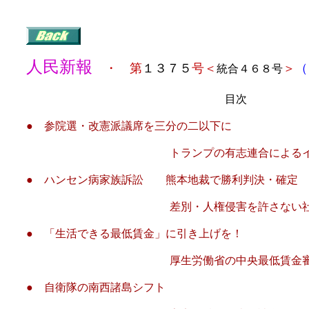
人民新報
・ 第
１３７５
号＜
＞
（
統合４６８号
目次
●
参院選・改憲派議席を三分の二以下に
トランプの有志連合によるイラン攻撃
● ハンセン病家族訴訟 熊本地裁で勝利判決・確定
差別・人権侵害を許さない社会
● 「生活できる最低賃金」に引き上げを！
厚生労働省の中央最低賃金審議会で、最
● 自衛隊の南西諸島シフト