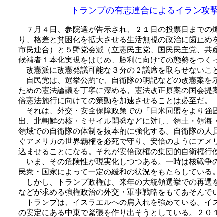
トランプの有志連合によるイラン攻
７月４日、参院選が告示され、２１日の投票日までの熾
り、格差と貧困化を拡大させる生活無視の政治に歯止め
市民連合）と５野党会派（立憲民主党、国民民主党、共
候補者１本化実現をはじめ、勝利に向けての態勢をつく
改憲派に改憲発議可能な３分の２議席を取らせないこと
自民党は、選挙公約で、自衛隊の明記などの改憲案を示
ための憲法論議を丁寧に深める。憲法改正原案の国会提
倍憲法施行に向けての策動を加速させることは必至だ。
それは、外交・安全保障政策での「日米同盟をより強固
出、北朝鮮の核・ミサイル開発などに対し、領土・領海
領域での自衛隊の体制を抜本的に強化する。自衛隊の人
ぐアメリカの世界覇権を必死で守り、安倍のようにアメ
込ませることになる。それが安倍政権の集団的自衛権行
いま、その危険性が現実化しつつある。一時は核戦争の
民衆・国家によって一定の緩和の状況をもたらしている
しかし、トランプ政権は、来年の大統領選挙での再選を
などが求める強権政治の外交・軍事戦略をもてあそんで
トランプは、イスラエルへの肩入れを強めている。イス
の安定にある中東で緊張を作り出そうとしている。２０