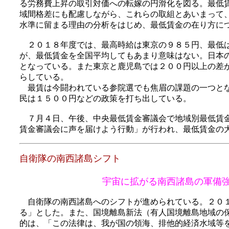
る労務費上昇の取引対価への転嫁の円滑化を図る。最低
域間格差にも配慮しながら、これらの取組とあいまって
水準に留まる理由の分析をはじめ、最低賃金の在り方に
２０１８年度では、最高時給は東京の９８５円、最低は
が、最低賃金を全国平均してもあまり意味はない。日本
となっている。また東京と鹿児島では２００円以上の差
らしている。
最賃は今闘われている参院選でも焦眉の課題の一つとな
民は１５００円などの政策を打ち出している。
７月４日、午後、中央最低賃金審議会で地域別最低賃金
賃金審議会に声を届けよう行動」が行われ、最低賃金の
自衛隊の南西諸島シフト
宇宙に拡がる南西諸島の軍備
自衛隊の南西諸島へのシフトが進められている。２０１
る」とした。また、国境離島新法（有人国境離島地域の
的は、「この法律は、我が国の領海、排他的経済水域等