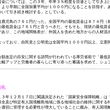
賃金については、この３年、年率３％程度を目途として引き上
、より早期に全国加重平均が１０００円になることを目指す。
ついて引き続き検討する」としている。
鹿児島の７６１円だった。全国平均の最低賃金は８７４円（
の最低賃金は７６１円と言うべきだ。そもそも、現状の最低賃
があり、この地域間格差が、外国人を含めた地方からの人材流
っており、自民党と公明党は全国平均１０００円以上、立憲
額改定の目安に関する諮問が行われている厚労省前で「最低
大幅アップと労働者の暮らしに寄り添った審議を求めて、シュ
強化
３年１２月１７日に閣議決定された「国家安全保障戦略」は
保全及び特定有人国境離島地域に係る地域社会の維持に関する
を適切に管理する必要性が増大していることに鑑み、有人国境