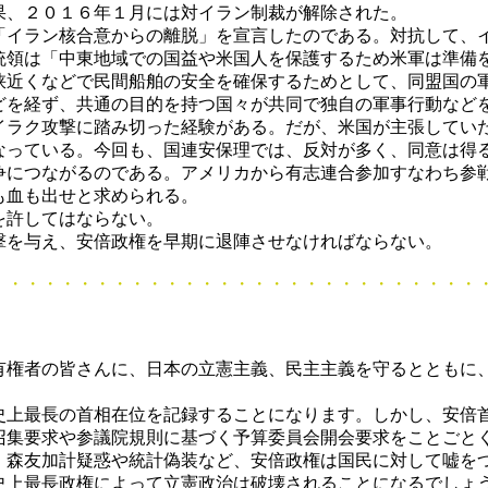
果、２０１６年１月には対イラン制裁が解除された。
イラン核合意からの離脱」を宣言したのである。対抗して、
統領は「中東地域での国益や米国人を保護するため米軍は準備
峡近くなどで民間船舶の安全を確保するためとして、同盟国の
どを経ず、共通の目的を持つ国々が共同で独自の軍事行動など
イラク攻撃に踏み切った経験がある。だが、米国が主張してい
なっている。今回も、国連安保理では、反対が多く、同意は得
争につながるのである。アメリカから有志連合参加すなわち参
も血も出せと求められる。
許してはならない。
を与え、安倍政権を早期に退陣させなければならない。
・・・・・・・・・・・・・・・・・・・・・・・・
有権者の皆さんに、日本の立憲主義、民主主義を守るとともに
上最長の首相在位を記録することになります。しかし、安倍
召集要求や参議院規則に基づく予算委員会開会要求をことごと
。森友加計疑惑や統計偽装など、安倍政権は国民に対して嘘を
史上最長政権によって立憲政治は破壊されることになるでしょ