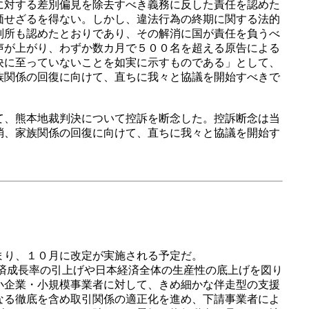
に対する差別偏見を除去すべき義務に反した責任を認めた
価せざるを得ない。しかし、違法行為の終期に関する法的
判所も認めたとおりであり、その解消に国が責任を負うべ
声が上がり、わずか数カ月で５００名を超える原告による
決に至っていないことを如実に示すものである」として、
族関係の回復に向けて、直ちに我々と協議を開始すべきで
て、熊本地裁判決について控訴を断念した。控訴断念は当
消、家族関係の回復に向けて、直ちに我々と協議を開始す
まり、１０月に改定が実施される予定だ。
済成長率の引上げや日本経済全体の生産性の底上げを図り
小企業・小規模事業者に対して、きめ細かな伴走型の支援
なる徹底を含め取引関係の適正化を進め、下請事業者によ