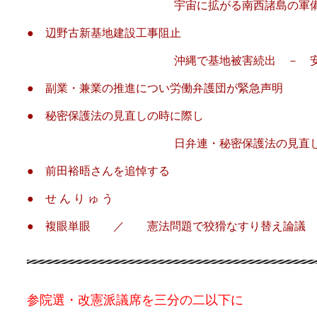
宇宙に拡がる南西諸島の軍備
● 辺野古新基地建設工事阻止
沖縄で基地被害続出 － 安次富浩さ
● 副業・兼業の推進につい労働弁護団が緊急声明
● 秘密保護法の見直しの時に際し
日弁連・秘密保護法の見直し情報開示
● 前田裕晤さんを追悼する
● せ ん り ゅ う
● 複眼単眼 ／ 憲法問題で狡猾なすり替え論議
参院選・改憲派議席を三分の二以下に