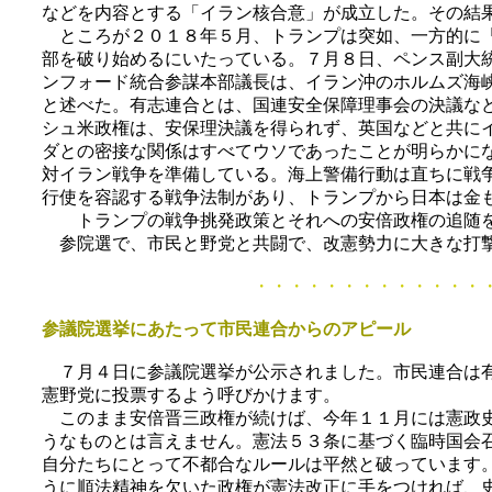
などを内容とする「イラン核合意」が成立した。その結
ところが２０１８年５月、トランプは突如、一方的に「
部を破り始めるにいたっている。７月８日、ペンス副大
ンフォード統合参謀本部議長は、イラン沖のホルムズ海
と述べた。有志連合とは、国連安全保障理事会の決議な
シュ米政権は、安保理決議を得られず、英国などと共に
ダとの密接な関係はすべてウソであったことが明らかに
対イラン戦争を準備している。海上警備行動は直ちに戦
行使を容認する戦争法制があり、トランプから日本は金
トランプの戦争挑発政策とそれへの安倍政権の追随を
参院選で、市民と野党と共闘で、改憲勢力に大きな打撃
・・・・・・・・・・・・・・・・・・・・・
参議院選挙にあたって市民連合からのアピール
７月４日に参議院選挙が公示されました。市民連合は
憲野党に投票するよう呼びかけます。
このまま安倍晋三政権が続けば、今年１１月には憲政史
うなものとは言えません。憲法５３条に基づく臨時国会
自分たちにとって不都合なルールは平然と破っています
うに順法精神を欠いた政権が憲法改正に手をつければ、