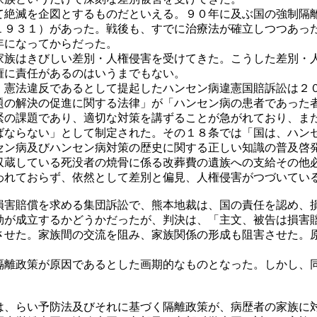
絶滅を企図とするものだといえる。９０年に及ぶ国の強制隔
１９３１）があった。戦後も、すでに治療法が確立しつつあっ
年になってからだった。
族はきびしい差別・人権侵害を受けてきた。こうした差別・
権に責任があるのはいうまでもない。
憲法違反であるとして提起したハンセン病違憲国賠訴訟は２
題の解決の促進に関する法律」が「ハンセン病の患者であった
緊の課題であり、適切な対策を講ずることが急がれており、ま
ばならない」として制定された。その１８条では「国は、ハン
セン病及びハンセン病対策の歴史に関する正しい知識の普及啓
収蔵している死没者の焼骨に係る改葬費の遺族への支給その他
れておらず、依然として差別と偏見、人権侵害がつづいてい
害賠償を求める集団訴訟で、熊本地裁は、国の責任を認め、
効が成立するかどうかだったが、判決は、「主文、被告は損害
させた。家族間の交流を阻み、家族関係の形成も阻害させた。
離政策が原因であるとした画期的なものとなった。しかし、
、らい予防法及びそれに基づく隔離政策が、病歴者の家族に