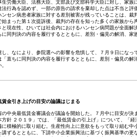
厚生労働大臣、法務大臣、文部及び文部科学大臣に対し、家族
違法行為を認めず、一部の原告の請求を棄却した点は不当と評
ハンセン病患者家族に対する差別被害が残っていることは、裁
で始まった第１次提訴後、裁判の存在を知った多くの家族から
さと現在性、ひいては社会内におけるハンセン病問題が全面解
ちに同判決の内容を履行するとともに、差別・偏見の解消、家
し、なにより、参院選への影響を危惧して、７月９日になっ
は「直ちに同判決の内容を履行するとともに、差別・偏見の解
い。
低賃金引き上げの目安の論議はじまる
の中央最低賃金審議会が議論を開始した。７月中に目安が決
方針 ２０１９」では、「最低賃金の引上げ」について、「経
備に積極的に取り組む。生産性向上に意欲をもって取り組む中
を講ずるとともに、下請中小企業振興法に基づく振興基準の更