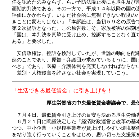
任を認めたのみならず、らい予防法廃止後にも厚生及び
画期的判決である。その一方で、平成１４年以降の国の
評価にかかわらず、いまだ社会的に無視できない程度の
きことに変わりはない」「本訴訟は、当初５９名の原告
第２次提訴となった。この原告数こそ、家族被害の深刻
「国は、本判決を真摯に受け止め、控訴することなく直
ある」と要求した。
安倍政権は、控訴を検討していたが、世論の動向を配慮
然のことであり、原告・弁護団が求めているように、国
べき」であり、医療・介護体制を充実しなければならな
差別・人権侵害を許さない社会を実現していこう。
「生活できる最低賃金」に引き上げを！
厚生労働省の中央最低賃金審議会で、最
７月４日、最低賃金引き上げの目安を決める厚生労働省
６月２１日に閣議決定した「経済財政運営と改革の基本
つつ、中小企業・小規模事業者が賃上げしやすい環境整
を粘り強く行っていくことをはじめ、思い切った支援策