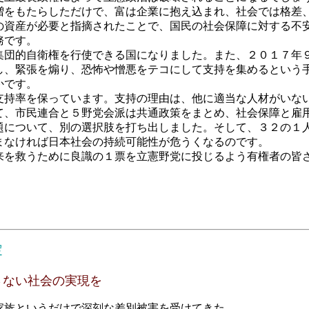
をもたらしただけで、富は企業に抱え込まれ、社会では格差
の資産が必要と指摘されたことで、国民の社会保障に対する不
務です。
団的自衛権を行使できる国になりました。また、２０１７年
し、緊張を煽り、恐怖や憎悪をテコにして支持を集めるという
かです。
持率を保っています。支持の理由は、他に適当な人材がいな
て、市民連合と５野党会派は共通政策をまとめ、社会保障と雇
題について、別の選択肢を打ち出しました。そして、３２の１
まなければ日本社会の持続可能性が危うくなるのです。
を救うために良識の１票を立憲野党に投じるよう有権者の皆
定
ない社会の実現を
族というだけで深刻な差別被害を受けてきた。