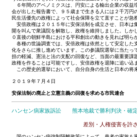
６年間のアベノミクスは、円安による輸出企業の収益増
会が出した報告書で、９５歳まで生きる人には２千万円
民生活優先の政権によって社会保障を立て直すことが急
安倍政権は２０１５年に安保法制を成立させ、日本は集
開を叫んで衆議院を解散し、政権を維持しました。しか
０直後の朝鮮半島における平和創出の動きを見れば明ら
各種の世論調査では、安倍政権は依然として安定した支
化をさらに推し進めています。この参議院選挙に当たっ
担の軽減、憲法と法の支配の回復など、当面の最重要課
政権を作ることは可能ですし、安倍政権を退陣に追い込
この歴史的選挙において、自分自身の生活と日本の将来
２０１９年７月４日
安保法制の廃止と立憲主義の回復を求める市民連合
ハンセン病家族訴訟 熊本地裁で勝利判決・確
差別・人権侵害を許さ
国のハンセン病強制隔離政策によって、患者の家族も家