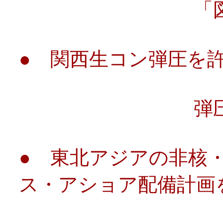
「図書館の自
● 関西生コン弾圧を
弾圧に抗す
● 東北アジアの非核
ス・アショア配備計画