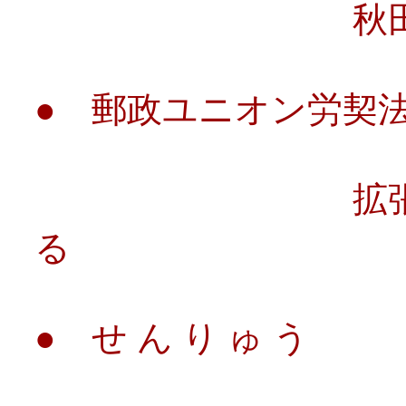
秋田・山口か
● 郵政ユニオン労契
拡張請求した
る
● せ ん り ゅ う