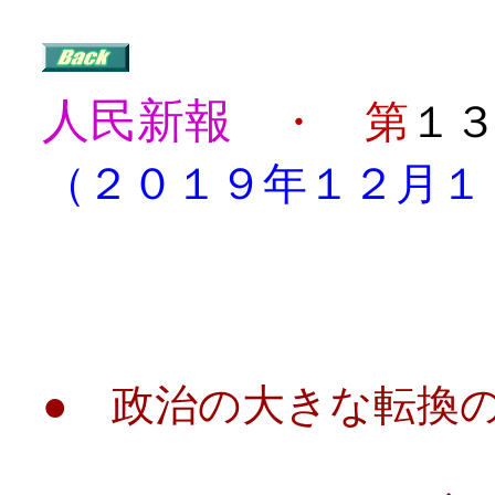
人民新報
・ 第
１
（２０１９年１２月１
目
● 政治の大きな転換