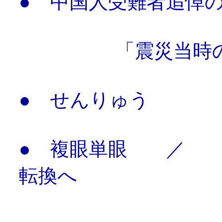
●
中国人受難者追悼
「震災当時の中国
●
せんりゅう
●
複眼単眼 ／ 安
転換へ