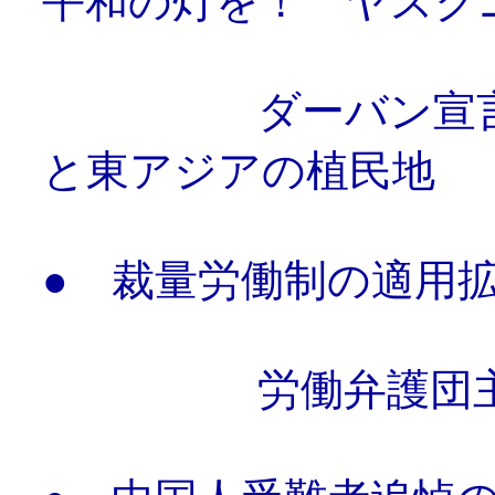
平和の灯を！ ヤスク
ダーバン宣言か
と東アジアの植民地
●
裁量労働制の適用
労働弁護団主催