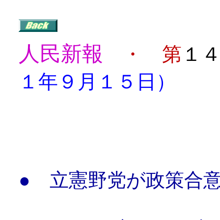
人民新報
・ 第
１
１年９月１５日）
目
●
立憲野党が政策合