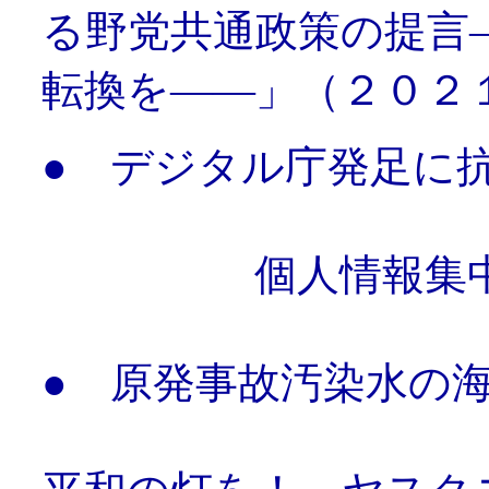
る野党共通政策の提言
転換を――」（２
●
デジタル庁発足に
個人情報集中国
●
原発事故汚染水の