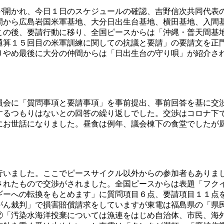
開かれ、今日１日のスケジュールの確認、吉野信次共同代表
間から広島岩国米軍基地、大分日出生台基地、横田基地、入間
この後、要請行動に移り、全国ピースからは「沖縄・普天間基
通算１５回目の米軍訓練に関しての抗議と要請」の要請文を正
りやめ最後に大分の仲間からは「日出生台の守り唄」が紹介さ
会に「質問事項と要請事項」を事前提出、事前回答を基に交
するつもりはないとの回答の繰り返しでした。交渉はコロナ下
にお世話になりました。昼食は例年、議会棟下の食堂でしたが
いました。ここでピースサイクル以外からの参加者もありま
されたもので交渉がされました。全国ピースからは表題「フク
ギーへの転換をもとめます」に質問項目６点、要請項目１１点
がん裁判」で損害賠償請求をしていますが東電は福島県の「県
②「汚染水海洋投棄については漁連をはじめ自治体、市民、海