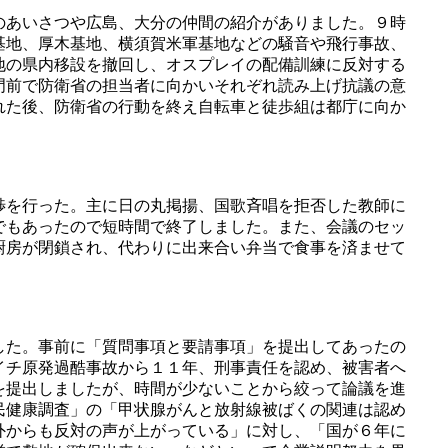
のあいさつや広島、大分の仲間の紹介がありました。９時
基地、厚木基地、横須賀米軍基地などの騒音や飛行事故、
地の県内移設を撤回し、オスプレイの配備訓練に反対する
門前で防衛省の担当者に向かいそれぞれ読み上げ抗議の意
れた後、防衛省の行動を終え自転車と徒歩組は都庁に向か
渉を行った。主に日の丸掲揚、国歌斉唱を拒否した教師に
でもあったので短時間で終了しました。また、会議のセッ
厨房が閉鎖され、代わりに出来合い弁当で食事を済ませて
した。事前に「質問事項と要請事項」を提出してあったの
イチ原発過酷事故から１１年、刑事責任を認め、被害者へ
を提出しましたが、時間が少ないことから絞って論議を進
民健康調査」の「甲状腺がんと放射線被ばくの関連は認め
外からも反対の声が上がっている」に対し、「国が６年に