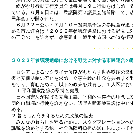
総がかり行動実行委員会は毎月１９日行動をはじめ、各
ている。６月９日には、衆議院第２議員会館前路上で、
民集会」が開かれた。
６月２２日公示・７月１０日投開票予定の参院選が迫っ
める市民連合は「２０２２年参議院選挙における野党に
の三分の二を許さず、改憲阻止・戦争する国への道を拒
・・・・・・・・・・・・・・・・・・・・・
２０２２年参議院選挙における野党に対する市民連合の
ロシアによるウクライナ侵略がもたらす世界秩序の激動
復と安保法制の廃止を求め、立憲主義の理念を共有する
を守り、育むために、以下の政策を共有し、１人区にお
１ 平和国家路線の堅持と発展
日本国憲法が掲げる立憲主義、平和的生存権の理念に立
団的自衛権の行使を許さない。辺野古新基地建設は中止
める。
２ 暮らしと命を守るための政策の拡充
みんなの暮らしを守るために、スタグフレーションへの
課税を始めとする税、社会保険料負担の適正化によって