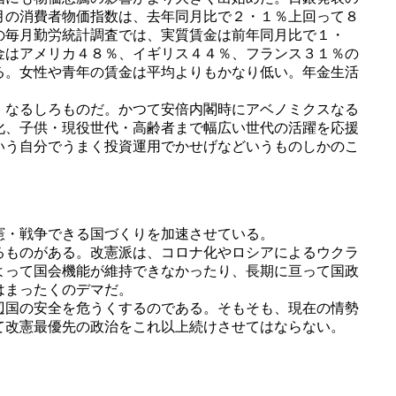
月の消費者物価指数は、去年同月比で２・１％上回って８
の毎月勤労統計調査では、実質賃金は前年同月比で１・
金はアメリカ４８％、イギリス４４％、フランス３１％の
る。女性や青年の賃金は平均よりもかなり低い。年金生活
」なるしろものだ。かつて安倍内閣時にアベノミクスなる
化、子供・現役世代・高齢者まで幅広い世代の活躍を応援
いう自分でうまく投資運用でかせげなどいうものしかのこ
憲・戦争できる国づくりを加速させている。
るものがある。改憲派は、コロナ化やロシアによるウクラ
よって国会機能が維持できなかったり、長期に亘って国政
はまったくのデマだ。
辺国の安全を危うくするのである。そもそも、現在の情勢
て改憲最優先の政治をこれ以上続けさせてはならない。