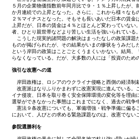
５月の企業物価指数前年同月比で９・１％上昇したが、
か月連続での上昇となった。さらに、これから様々なも
２％マイナスとなった。そもそも長いあいだ日本の賃金
上昇だが、日本の賃金は４％とほとんど変わっていない
者、ひとり親世帯などより苦しい生活を強いられている
こうした現実的諸問題の解決はまったなしの政策課題だ
ものが掲げられたが、その結果がいまの惨状をうみだし
という岸田の政策はことごとくうまくいかない。結局、
らなくなっている。だが、大多数の人には「投資のため
強引な改憲への道
岸田政権は、ロシアのウクライナ侵略と西側の経済制裁
改憲派はなりふりかまわずに改憲実現に進んでいる。こ
イナ侵攻、日本を取り巻く安全保障環境の変化等を理由
選挙ができなかった事態はこれまでになく、過去の戦争
憲法９条改憲についても、軍備増強・戦争準備に偏るこ
において、人びとの求める緊急課題なのは、改憲でない
参院選勝利を
岸田政権の暴走に対して全国各地で粘り強い闘いが繰