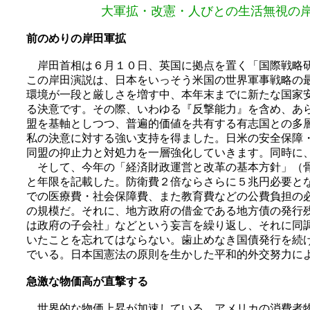
大軍拡・改憲・人びとの生活無視の
前のめりの岸田軍拡
岸田首相は６月１０日、英国に拠点を置く「国際戦略研
この岸田演説は、日本をいっそう米国の世界軍事戦略の
環境が一段と厳しさを増す中、本年末までに新たな国家
る決意です。その際、いわゆる『反撃能力』を含め、あ
盟を基軸としつつ、普遍的価値を共有する有志国との多
私の決意に対する強い支持を得ました。日米の安全保障
同盟の抑止力と対処力を一層強化していきます。同時に
そして、今年の「経済財政運営と改革の基本方針」（骨
と年限を記載した。防衛費２倍ならさらに５兆円必要と
での医療費・社会保障費、また教育費などの公費負担の
の規模だ。それに、地方政府の借金である地方債の発行
は政府の子会社」などという妄言を繰り返し、それに同
いたことを忘れてはならない。歯止めなき国債発行を続
でいる。日本国憲法の原則を生かした平和的外交努力に
急激な物価高が直撃する
世界的な物価上昇が加速している。アメリカの消費者物