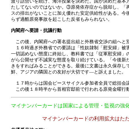
渡り話合いを続け、海洋投棄を決めた。国が決めた基本
たしてないのではないか。③原発依存症から脱却し、「
スの排出がないことに加え優れた安定供給性がある。今
らず過酷原発事故を起こした反省もみられない。
内閣府へ要請・抗議行動
この後、内閣府への署名提出組と外務省交渉の組へと別
１６時過ぎ外務省での要請は「性奴隷制「慰安婦」被害
一切認めない態度に終始し、教科書では「従軍慰安婦」
がら公開せず不誠実な態度を取り続けている。「今後新
きをすればみることができる。最後に文書は永久保存し
鮮、アジアの隣国との友好が大切です―と訴えました。
１７時からは国会ピースサイクル参加者全員で総括会議
この後１８時半から首相官邸前で行われる原発金曜行動
マイナンバーカードは国家による管理・監視の強
マイナンバーカードの利用拡大はた