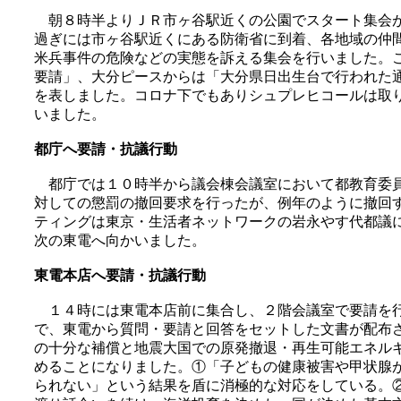
朝８時半よりＪＲ市ヶ谷駅近くの公園でスタート集会が
過ぎには市ヶ谷駅近くにある防衛省に到着、各地域の仲
米兵事件の危険などの実態を訴える集会を行いました。
要請」、大分ピースからは「大分県日出生台で行われた
を表しました。コロナ下でもありシュプレヒコールは取
いました。
都庁へ要請・抗議行動
都庁では１０時半から議会棟会議室において都教育委員
対しての懲罰の撤回要求を行ったが、例年のように撤回
ティングは東京・生活者ネットワークの岩永やす代都議
次の東電へ向かいました。
東電本店へ要請・抗議行動
１４時には東電本店前に集合し、２階会議室で要請を行
で、東電から質問・要請と回答をセットした文書が配布
の十分な補償と地震大国での原発撤退・再生可能エネル
めることになりました。①「子どもの健康被害や甲状腺
られない」という結果を盾に消極的な対応をしている。