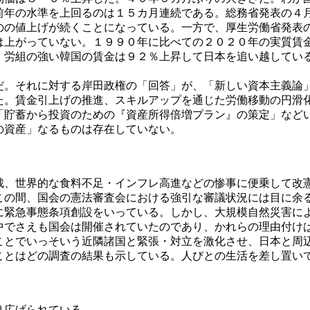
前年の水準を上回るのは１５カ月連続である。総務省発表の４
のの値上げが続くことになっている。一方で、厚生労働省発表
は上がっていない。１９９０年に比べての２０２０年の実質賃
。労組の強い韓国の賃金は９２％上昇して日本を追い越してい
。
。それに対する岸田政権の「回答」が、「新しい資本主義論
た。賃金引上げの推進、スキルアップを通じた労働移動の円滑
「貯蓄から投資のための『資産所得倍増プラン』の策定」など
の資産」なるものは存在していない。
、世界的な食料不足・インフレ高進などの惨事に便乗して改
の間、国会の憲法審査会における強引な審議状況には目に余
に緊急事態条項創設をいっている。しかし、大規模自然災害に
中でさえも国会は開催されていたのであり、かれらの理由付け
とでいっそいう近隣諸国と緊張・対立を激化させ、日本と周
ことはどの調査の結果も示している。人びとの生活を差し置い
り広げられている。