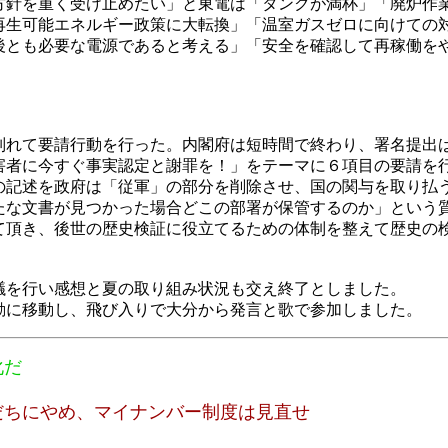
方針を重く受け止めたい」と東電は「タンクが満杯」「廃炉作
再生可能エネルギー政策に大転換」「温室ガスゼロに向けての
後とも必要な電源であると考える」「安全を確認して再稼働を
れて要請行動を行った。内閣府は短時間で終わり、署名提出
者に今すぐ事実認定と謝罪を！」をテーマに６項目の要請を
の記述を政府は「従軍」の部分を削除させ、国の関与を取り払
たな文書が見つかった場合どこの部署が保管するのか」という
て頂き、後世の歴史検証に役立てるための体制を整えて歴史の
を行い感想と夏の取り組み状況も交え終了としました。
に移動し、飛び入りで大分から発言と歌で参加しました。
化だ
だちにやめ、マイナンバー制度は見直せ