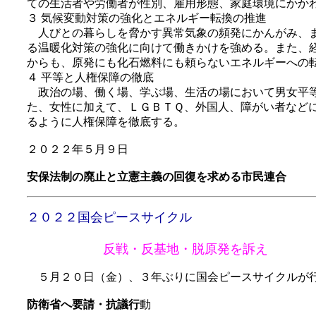
ての生活者や労働者が性別、雇用形態、家庭環境にかか
３ 気候変動対策の強化とエネルギー転換の推進
人びとの暮らしを脅かす異常気象の頻発にかんがみ、ま
る温暖化対策の強化に向けて働きかけを強める。また、
からも、原発にも化石燃料にも頼らないエネルギーへの
４ 平等と人権保障の徹底
政治の場、働く場、学ぶ場、生活の場において男女平等
た、女性に加えて、ＬＧＢＴＱ、外国人、障がい者など
るように人権保障を徹底する。
２０２２年５月９日
安保法制の廃止と立憲主義の回復を求める市民連合
２０２２国会ピースサイクル
反戦・反基地・脱原発を訴え
５月２０日（金）、３年ぶりに国会ピースサイクルが
防衛省へ要請・抗議行
動