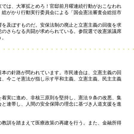
京では、大軍拡とめろ！官邸前月曜連続行動がおこなわれ
！総がかり行動実行委員会による「国会憲法審査会総括市
響を及ぼすものだ。安保法制の廃止と立憲主義の回復を求
党のさらなる共闘が求められている。参院選で改憲派議席
う。
・・・・・・・・・・・・・・・・・・・・・・・
日本の針路が問われています。市民連合は、立憲主義の回
は、今こそ憲法が指し示す平和主義、立憲主義、民主主義
を着実に進め、非核三原則を堅持し、憲法９条の改悪、集
会と連帯し、人間の安全保障の理念に基づき人道支援を進
の教訓を踏まえて医療政策の再建を行う。また、金融所得