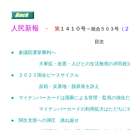
人民新報
・ 第
１４１０号
＜
（２
統合５０３号
目次
●
参議院選挙勝利へ
大軍拡・改憲・人びとの生活無視の岸田政治
● ２０２２国会ピースサイクル
反戦・反基地・脱原発を訴え
● マイナンバーカードは国家による管理・監視の強化だ
マイナンバーカードの利用拡大はただちにやめ
● 関生支部への弾圧 跳ね返せ