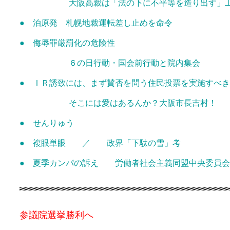
大阪高裁は「法の下に不平等を造り出す」工
● 泊原発 札幌地裁運転差し止めを命令
● 侮辱罪厳罰化の危険性
６の日行動・国会前行動と院内集会
● ＩＲ誘致には、まず賛否を問う住民投票を実施すべ
そこには愛はあるんか？大阪市長吉村！
● せんりゅう
● 複眼単眼 ／ 政界「下駄の雪」考
● 夏季カンパの訴え 労働者社会主義同盟中央委員会
参議院選挙勝利へ