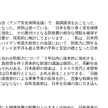
会合（アジア安全保障会議）で、基調講演をおこなった。
となった。岸田は述べている。「日本を取り巻く安全保障
に強化し、その裏付けとなる防衛費の相当な増額を確保す
必要か、現実的に検討してまいります。」「私は、日米同
たバイデン米国大統領との会談において、防衛力に関する
。インド太平洋を超え世界の平和と安定の礎となった日米
」
に合わせ防衛力について「５年以内に抜本的に強化する」
、負担増を伴う具体的な財源の議論は後回しだ。高齢社会
おそれがある。日本政府の借金は、１０００兆円と未曽有
府は日本銀行とともに、お札を刷ることができる」「日銀
な国債発行による軍事予算の拡張を許し、悲惨な戦禍を招
てはならない。自民党政府は、日本を自滅の道に引き込ん
国にも物価急騰の影響がより大きく出始めた。日銀発表の