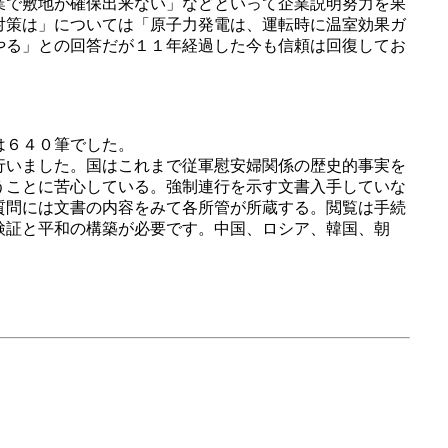
業で敷地が確保出来ない」などといって企業説明努力を果
対策は」については「原子力発電は、運転時に温室効果ガ
やる」との回答だが１１年経過した今も信頼は回復してお
は６４０筆でした。
行いました。国はこれまで従軍慰安婦関係の歴史的事実を
うことに苦心している。強制連行を示す文書入手していな
質問には文書の内容をみて各所管が所蔵する。閲覧は手続
検証と平和の構築が必要です。中国、ロシア、韓国、朝