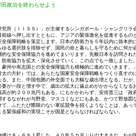
岸田政治を終わらせよう
究所（ＩＩＳＳ）」が主催するシンガポール・シャングリラ
最前線へ押し出すとともに、アジアの緊張激化を促進するもの
安全保障戦略を策定します。日本の防衛力を５年以内に抜本的
らゆる選択肢を排除せず、国民の命と暮らしを守るために何が
層的な安全保障協力を進めてまいります。先般日本を訪問され
・防衛協力を拡大・深化させていく、この点でも一致しました
、豪州や有志国との安全保障協力も積極的に進めていきます。
太の方針）では、あらたな国家安全保障戦略をつくり直すの
なる。また、中国包囲の外交面でも大幅な歳出増となる。だが
必要が一段と増す中で、歳出の拡大に歯止めがかからなくなる
残高が約２００兆円もある。にもかかわらず、安倍晋三は「政
調するながれが与野党、マスコミなどにもある。かつて野放図
けて、ふたたび際限のない軍拡競争を招くようなことは、あっ
よる緊張緩和の実現こそが国是とならなければならない。
価は８・６％上昇した。４０年５カ月ぶりの大きさだ。わが