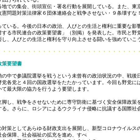
地での集会、街頭宣伝・署名行動を展開している。また、東
改憲問題対策法律家６団体連絡会と戦争させない・９条壊すな
ている。今後の日本の政治、人びとの生活と権利に重要な影
対する市民連合の政策要望書」（別掲）を発表した。市民と野
否し、人びとの生活と権利を守り向上させる闘いを強めていこ
・・・・・・・・・・・・・・・・・・・・・・
政策要望書
の中で参議院選挙を戦うという未曾有の政治状況の中、戦後
野党各党と４回の国政選挙をたたかっています。今回も野党に
いて最大限の協力を行うよう要望します。
脚し、戦争をさせないために専守防衛に基づく安全保障政策
する。さらに、ロシアによるウクライナ侵略に抗議する国際社
対策としてあらゆる財政支出を展開し、新型コロナウイルス
社会保障、社会福祉の拡充を進め、すべ