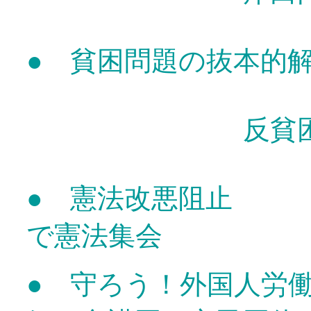
● 貧困問題の抜本的
反貧困ネット
● 憲法改悪阻止 
で憲法集会
● 守ろう！外国人労