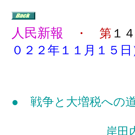
人民新報
・ 第
１
０２２年１１月１５日
目
●
戦争と大増税への
岸田内閣をさ