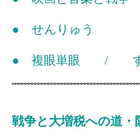
● せんりゅう
● 複眼単眼 / す
戦争と大増税への道・