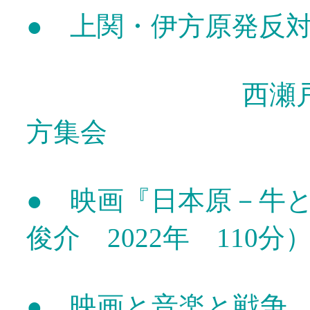
● 上関・伊方原発反
西瀬戸ピースサ
方集会
● 映画『日本原－牛
俊介 2022年 110分
● 映画と音楽と戦争