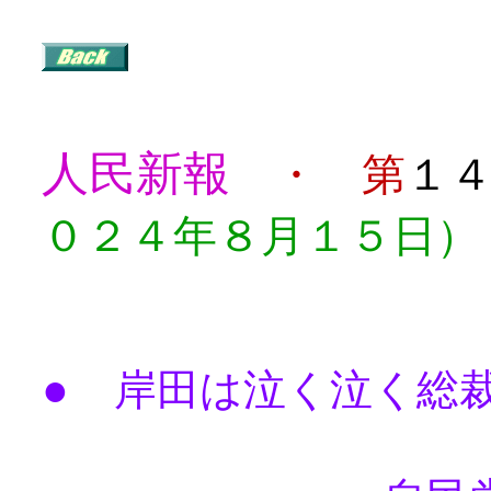
人民新報
・ 第
１
０２４年８月１５日）
目
●
岸田は泣く泣く総