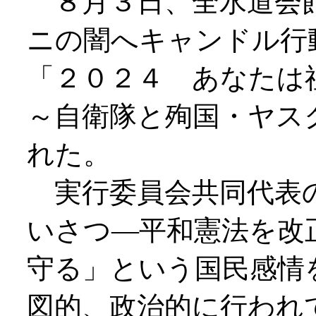
８月３日、全水道会
ニの闇へキャンドル行
「２０２４ あなたは
～自衛隊と殉国・ヤス
れた。
実行委員会共同代表の
いさつ―平和憲法を改
守る」という国民感情
図的、政治的に行われ