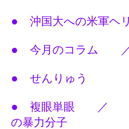
●
沖国大への米軍ヘ
●
今月のコラム 
●
せんりゅう
●
複眼単眼 ／ 
の暴力分子