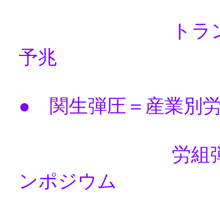
トランプ再登
予兆
● 関生弾圧＝産業別
労組弾圧を跳
ンポジウム