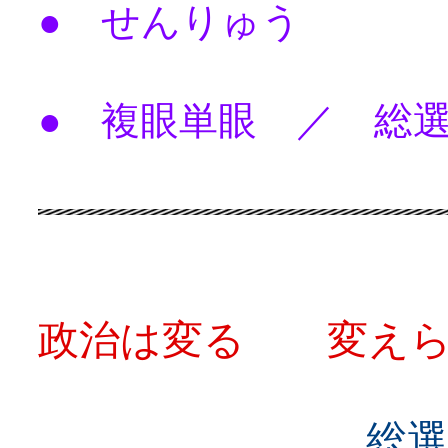
● せんりゅう
● 複眼単眼 ／ 総
政治は変る 変えら
総選