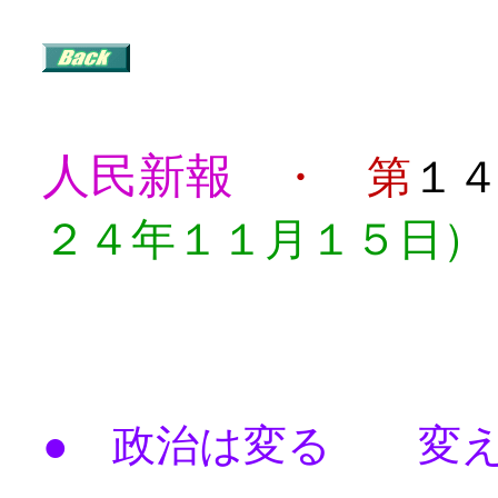
人民新報
・ 第
１
２４年１１月１５日）
目
● 政治は変る 変