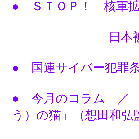
● ＳＴＯＰ！ 核軍
日本被団協に
● 国連サイバー犯罪
● 今月のコラム ／
う）の猫」（想田和弘