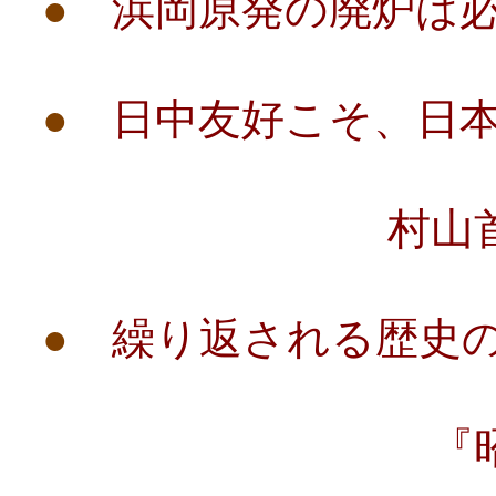
●
浜岡原発の廃炉は
●
日中友好こそ、日
村山首相談話
●
繰り返される歴史
『昭和１６