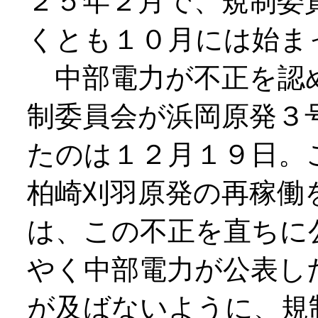
２５年２月で、規制委
くとも１０月には始ま
中部電力が不正を認
制委員会が浜岡原発３
たのは１２月１９日。
柏崎刈羽原発の再稼働
は、この不正を直ちに
やく中部電力が公表し
が及ばないように、規