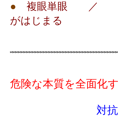
●
複眼単眼 ／ 改
がはじまる
危険な本質を全面化
対抗軸を確立