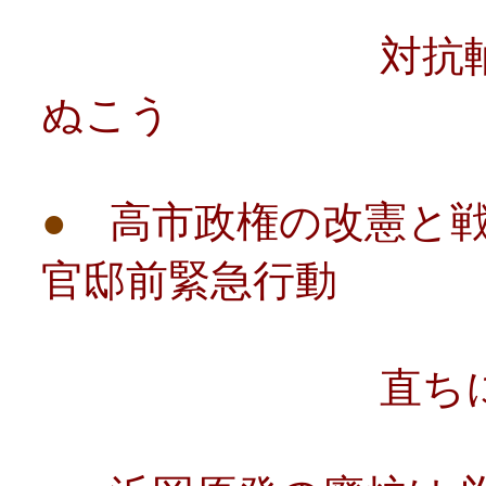
対抗軸を確立
ぬこう
●
高市政権の改憲と
官邸前緊急行動
直ちに反撃の