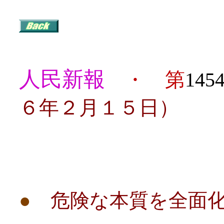
人民新報
・ 第
145
６年２月１５日）
目
●
危険な本質を全面